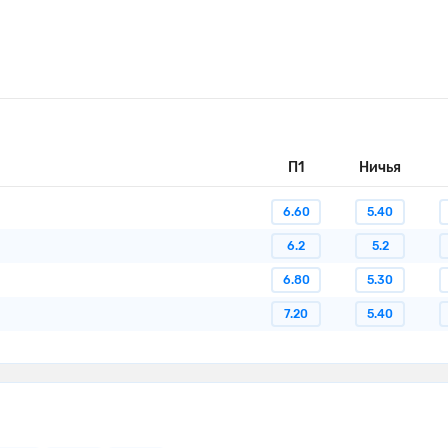
П1
Ничья
6.60
5.40
6.2
5.2
6.80
5.30
7.20
5.40