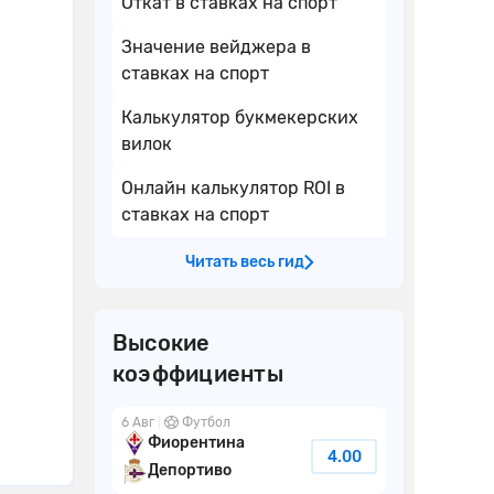
Откат в ставках на спорт
Значение вейджера в
ставках на спорт
Калькулятор букмекерских
вилок
Онлайн калькулятор ROI в
ставках на спорт
Читать весь гид
Высокие
коэффициенты
6 Авг
Футбол
Фиорентина
4.00
Депортиво