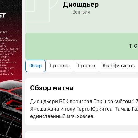
Диошдьер
Венгрия
T. G
Обзор
Протокол
Прогноз
Коэффициенты
Обзор матча
Диошдьёри ВТК проиграл Пакш со счётом 1:3 
Яноша Хана и голу Герго Юркитса. Тамаш Га
единственный мяч хозяев.