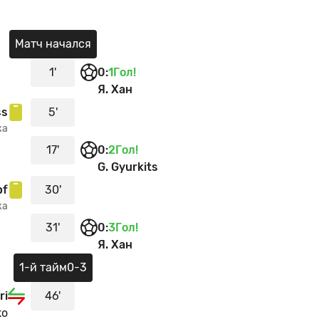
Матч начался
1'
0
:
1
Гол!
Я. Хан
ss
5'
ка
17'
0
:
2
Гол!
G. Gyurkits
pf
30'
ка
31'
0
:
3
Гол!
Я. Хан
1-й тайм
0-3
ri
46'
ko