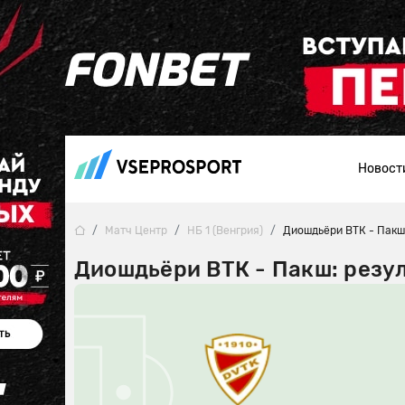
Новост
Матч Центр
НБ 1 (Венгрия)
Диошдьёри ВТК - Пакш
Диошдьёри ВТК - Пакш: резул