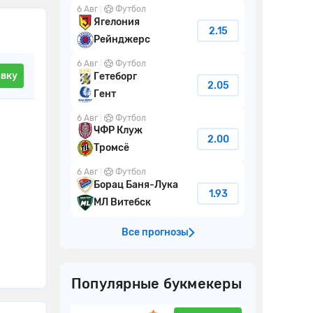
6 Авг
Футбол
Ягелония
2.15
Рейнджерс
6 Авг
Футбол
авку
Гетеборг
2.05
Гент
6 Авг
Футбол
ЧФР Клуж
2.00
Тромсё
6 Авг
Футбол
Борац Баня-Лука
1.93
МЛ Витебск
Все прогнозы
Популярные букмекеры