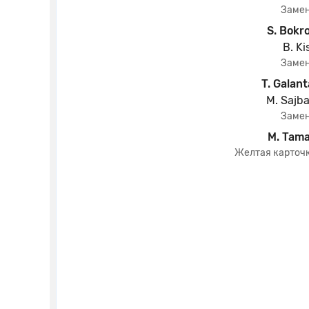
Заме
S. Bokr
B. Ki
Заме
T. Galant
M. Sajb
Заме
M. Tam
Желтая карточ