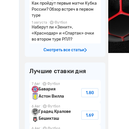
Как пройдут первые матчи Кубка
России? Обзор встреч в первом
туре
1 августа
Футбол
Наберут ли «Зенит»,
«Краснодар» и «Спартак» очки
во втором туре РПЛ?
Смотреть все статьи
Лучшие ставки дня
7 Авг
Футбол
Бавария
1.80
Астон Вилла
6 Авг
Футбол
Градец Кралове
1.69
Бешикташ
6 Авг
Футбол