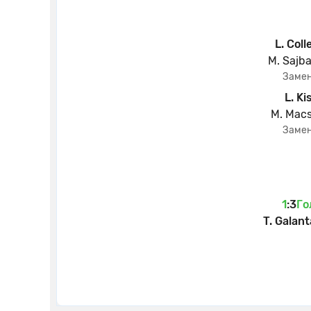
L. Coll
M. Sajb
Заме
L. Ki
M. Mac
Заме
1
:
3
Го
T. Galant