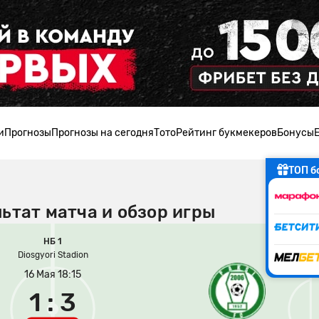
и
Прогнозы
Прогнозы на сегодня
Тото
Рейтинг букмекеров
Бонусы
ТОП б
ьтат матча и обзор игры
НБ 1
Diosgyori Stadion
16 Мая 18:15
1 : 3