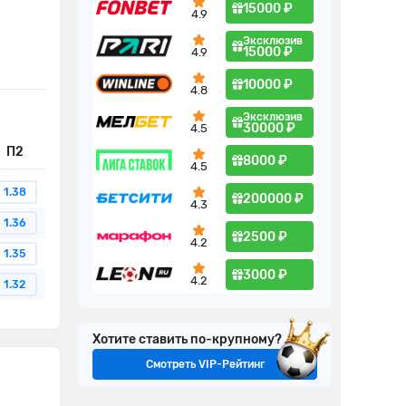
15000 ₽
4.9
Эксклюзив
15000 ₽
4.9
10000 ₽
4.8
Эксклюзив
30000 ₽
4.5
П2
8000 ₽
4.5
1.38
200000 ₽
4.3
1.36
2500 ₽
4.2
1.35
3000 ₽
4.2
1.32
Хотите ставить по-крупному?
Смотреть VIP-Рейтинг