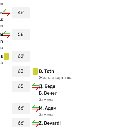
на
os
46'
ss
на
ai
58'
an
на
as
62'
ка
63'
B. Toth
Желтая карточка
65'
Д. Беде
Б. Вечеи
Замена
66'
М. Адам
Замена
66'
Z. Bevardi