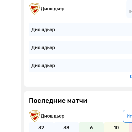
Диошдьер
П
Диошдьер
Диошдьер
Диошдьер
Последние матчи
Диошдьер
Ит
32
38
6
10