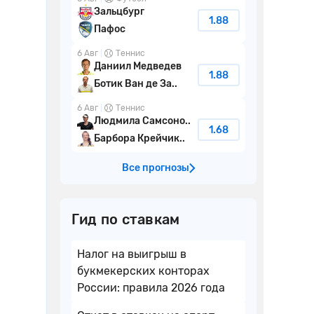
Зальцбург
1.88
Пафос
6 Авг
Теннис
Даниил Медведев
1.88
Ботик Ван де За..
6 Авг
Теннис
Людмила Самсоно..
1.68
Барбора Крейчик..
Все прогнозы
Гид по ставкам
Налог на выигрыш в
букмекерских конторах
России: правила 2026 года