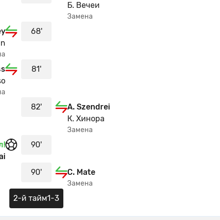
Б. Вечеи
Замена
ey
68'
an
на
ss
81'
so
на
82'
A. Szendrei
К. Хинора
Замена
л!
90'
ai
90'
C. Mate
Замена
2-й тайм
1-3