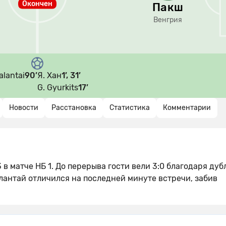
Окончен
Пакш
Венгрия
alantai
90’
Я. Хан
1’, 31’
G. Gyurkits
17’
Новости
Расстановка
Статистика
Комментарии
в матче НБ 1. До перерыва гости вели 3:0 благодаря ду
лантай отличился на последней минуте встречи, забив