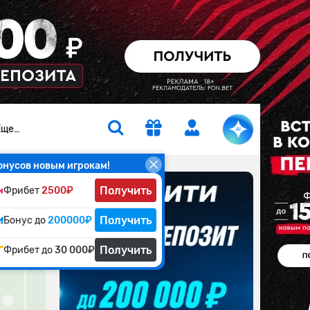
Еще…
онусов новым игрокам!
Получить
Фрибет
2500₽
Получить
Бонус до
200000₽
Получить
Фрибет до
30 000₽