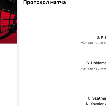
Протокол матча
B. Ki
Желтая карточ
G. Holdam
Желтая карточ
C. Szatma
N. Kovalen