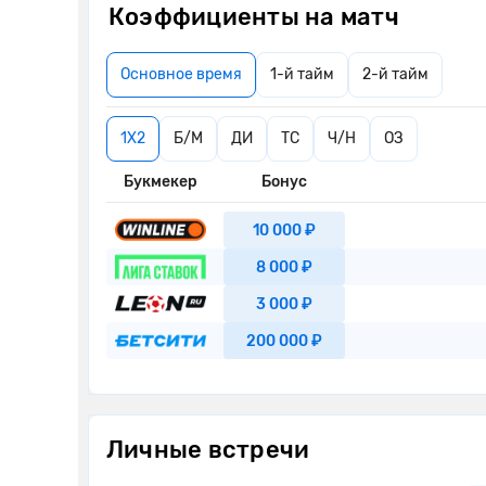
Коэффициенты на матч
Основное время
1-й тайм
2-й тайм
1X2
Б/М
ДИ
ТС
Ч/Н
ОЗ
Букмекер
Бонус
10 000 ₽
8 000 ₽
3 000 ₽
200 000 ₽
Личные встречи