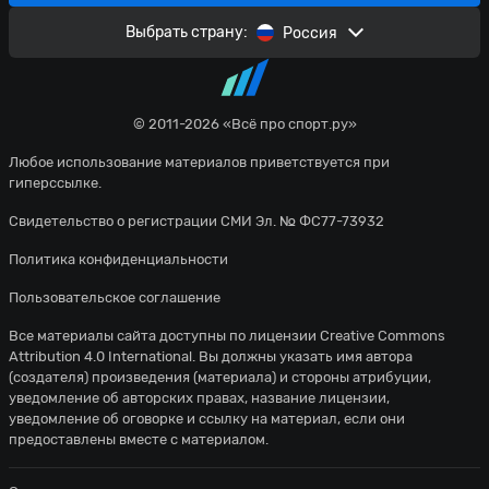
Выбрать страну:
Россия
© 2011-2026 «Всё про спорт.ру»
Любое использование материалов приветствуется при
гиперссылке.
Свидетельство о регистрации СМИ Эл. № ФС77-73932
Политика конфиденциальности
Пользовательское соглашение
Все материалы сайта доступны по лицензии
Creative Commons
Attribution 4.0 International
. Вы должны указать имя автора
(создателя) произведения (материала) и стороны атрибуции,
уведомление об авторских правах, название лицензии,
уведомление об оговорке и ссылку на материал, если они
предоставлены вместе с материалом.