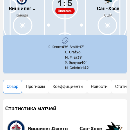
1 : 5
Виннипег ..
Сан-Хосе
Окончен
Канада
США
К. Кепке
4’
W. Smith
17’
C. Graf
26’
M. Misa
39’
У. Эклунд
40’
M. Celebrini
42’
Обзор
Прогнозы
Коэффициенты
Новости
Статис
Статистика матчей
Виннипег Джетс
Сан-Хосе