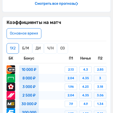
Смотреть все прогнозы
Коэффициенты на матч
Основное время
1X2
Б/М
ДИ
Ч/Н
ОЗ
БК
Бонус
П1
Ничья
П2
10 000 ₽
2.13
4.3
2.85
8 000 ₽
2.04
4.35
3
3 000 ₽
1.96
4.23
3.18
2 500 ₽
2.04
4.35
3.06
30 000 ₽
7.9
4.9
1.34
200 000