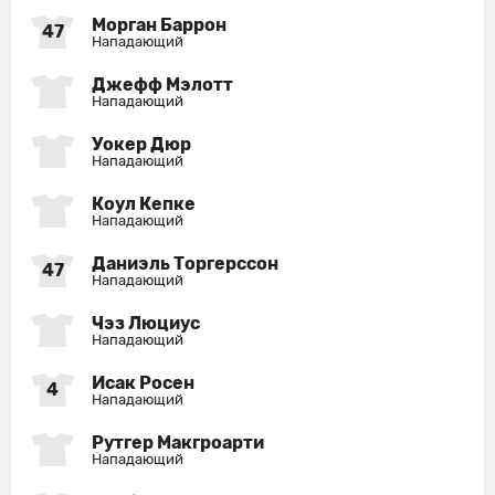
Морган Баррон
47
Нападающий
Джефф Мэлотт
Нападающий
Уокер Дюр
Нападающий
Коул Кепке
Нападающий
Даниэль Торгерссон
47
Нападающий
Чэз Люциус
Нападающий
Исак Росен
4
Нападающий
Рутгер Макгроарти
Нападающий