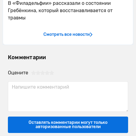
В «Филадельфии» рассказали о состоянии
Гребёнкина, который восстанавливается от
травмы
Смотреть все новости
Комментарии
Оцените
Оставлять комментарии могут только
авторизованные пользователи