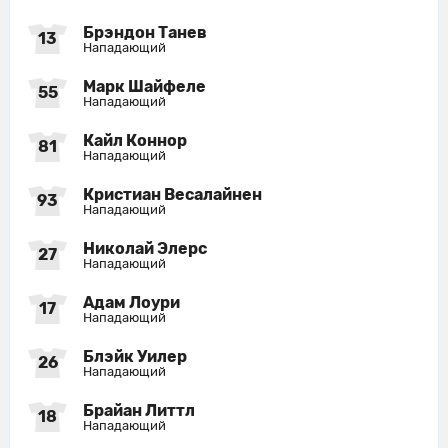
Брэндон Танев
13
Нападающий
Марк Шайфеле
55
Нападающий
Кайл Коннор
81
Нападающий
Кристиан Весалайнен
93
Нападающий
Николай Элерс
27
Нападающий
Адам Лоури
17
Нападающий
Блэйк Уилер
26
Нападающий
Брайан Литтл
18
Нападающий