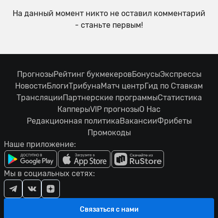
На данный момент никто не оставил комментарий
- станьте первым!
Прогнозы
Рейтинг букмекеров
Бонусы
Экспрессы
Новости
Блоги
Трибуна
Матч центр
Гид по Ставкам
Трансляции
Партнерские программы
Статистика
Капперы
VIP прогнозы
О Нас
Редакционная политика
Вакансии
Фрибеты
Промокоды
Наше приложение:
Мы в социальных сетях:
Связаться с нами