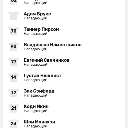
62
Нападающий
Адам Брукс
Нападающий
Таннер Пирсон
70
Нападающий
Владислав Наместников
90
Нападающий
Евгений Свечников
77
Нападающий
Густав Нюквист
14
Нападающий
Зак Сэнфорд
12
Нападающий
Коди Икин
21
Нападающий
Шон Монахэн
23
Нападающий