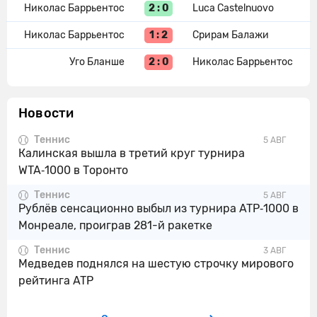
2 : 0
Николас Баррьентос
Luca Castelnuovo
1 : 2
Николас Баррьентос
Срирам Балажи
2 : 0
Уго Бланше
Николас Баррьентос
Новости
Теннис
5 АВГ
Калинская вышла в третий круг турнира
WTA‑1000 в Торонто
Теннис
5 АВГ
Рублёв сенсационно выбыл из турнира ATP‑1000 в
Монреале, проиграв 281-й ракетке
Теннис
3 АВГ
Медведев поднялся на шестую строчку мирового
рейтинга ATP