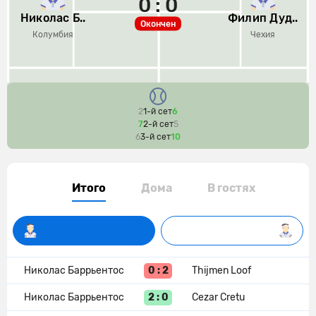
0 : 0
Николас Б..
Филип Дуд..
Окончен
Колумбия
Чехия
2
1-й сет
6
7
2-й сет
5
6
3-й сет
10
Итого
Дома
В гостях
0 : 2
Николас Баррьентос
Thijmen Loof
2 : 0
Николас Баррьентос
Cezar Cretu