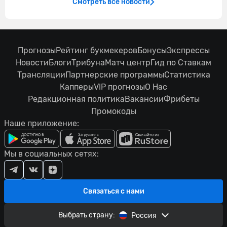
Смотреть все новости
Прогнозы
Рейтинг букмекеров
Бонусы
Экспрессы
Новости
Блоги
Трибуна
Матч центр
Гид по Ставкам
Трансляции
Партнерские программы
Статистика
Капперы
VIP прогнозы
О Нас
Редакционная политика
Вакансии
Фрибеты
Промокоды
Наше приложение:
Мы в социальных сетях:
Связаться с нами
Выбрать страну:
Россия