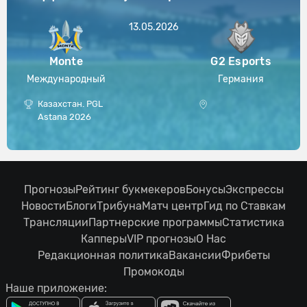
13.05.2026
Monte
G2 Esports
Международный
Германия
Казахстан. PGL
Astana 2026
Прогнозы
Рейтинг букмекеров
Бонусы
Экспрессы
Новости
Блоги
Трибуна
Матч центр
Гид по Ставкам
Трансляции
Партнерские программы
Статистика
Капперы
VIP прогнозы
О Нас
Редакционная политика
Вакансии
Фрибеты
Промокоды
Наше приложение: