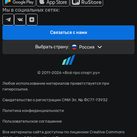
Мы в социальных сетях:
Связаться с нами
Выбрать страну:
Россия
© 2011-2026 «Всё про спорт.ру»
Любое использование материалов приветствуется при
гиперссылке.
Свидетельство о регистрации СМИ Эл. № ФС77-73932
Политика конфиденциальности
Пользовательское соглашение
Все материалы сайта доступны по лицензии
Creative Commons