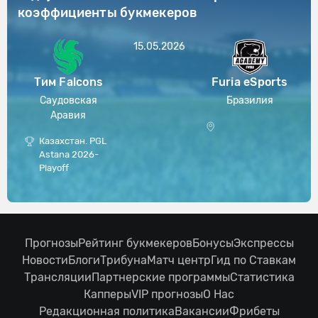
коэффициенты букмекеров
15.05.2026
Тим Falcons
Furia eSports
Саудовская
Бразилия
Аравия
Казахстан. PGL
Astana 2026-
Playoff
Прогнозы
Рейтинг букмекеров
Бонусы
Экспрессы
Новости
Блоги
Трибуна
Матч центр
Гид по Ставкам
Трансляции
Партнерские программы
Статистика
Капперы
VIP прогнозы
О Нас
Редакционная политика
Вакансии
Фрибеты