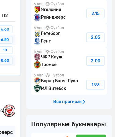
6 Авг
Футбол
Ягелония
2.15
П2
Рейнджерс
6 Авг
Футбол
6.60
Гетеборг
2.05
6.50
Гент
10
6 Авг
Футбол
ЧФР Клуж
8.60
2.00
Тромсё
6 Авг
Футбол
Борац Баня-Лука
1.93
МЛ Витебск
Все прогнозы
рс
Популярные букмекеры
оверс