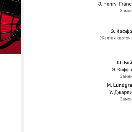
J. Henry-Franc
Заме
Э. Кэфф
Желтая карточ
Ш. Бо
Э. Кэфф
Заме
M. Lundgr
У. Джарв
Заме