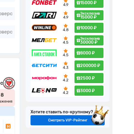
15000 ₽
4.9
оверс
Эксклюзив
15000 ₽
4.9
10000 ₽
4.8
оверс
Эксклюзив
30000 ₽
4.5
8000 ₽
4.5
200000 ₽
4.3
2500 ₽
4.2
рс
3000 ₽
4.2
8
ажения
Хотите ставить по-крупному?
Смотреть VIP-Рейтинг
Н