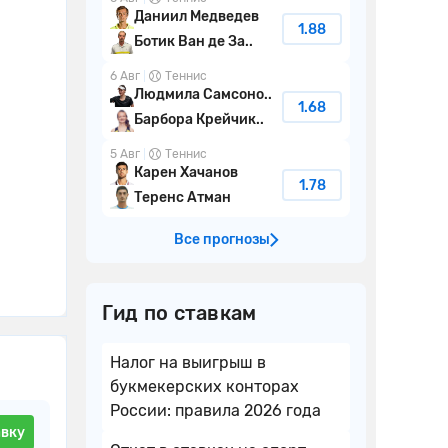
Даниил Медведев
1.88
Ботик Ван де За..
6 Авг
Теннис
Людмила Самсоно..
1.68
Барбора Крейчик..
5 Авг
Теннис
Карен Хачанов
1.78
Теренс Атман
Все прогнозы
Гид по ставкам
Налог на выигрыш в
букмекерских конторах
России: правила 2026 года
авку