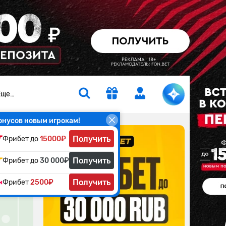
Еще…
онусов новым игрокам!
Получить
Фрибет до
15000₽
Получить
Фрибет до
30 000₽
Получить
Фрибет
2500₽