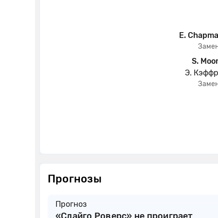
E. Chapm
Заме
S. Moo
Э. Кэфф
Заме
Прогнозы
Прогноз
«Слайго Роверс» не проиграет