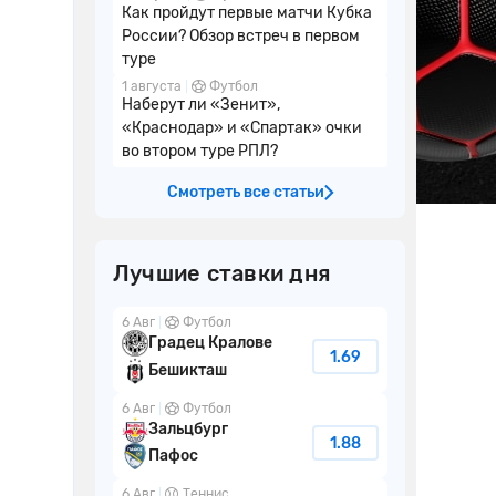
Как пройдут первые матчи Кубка
России? Обзор встреч в первом
туре
1 августа
Футбол
Наберут ли «Зенит»,
«Краснодар» и «Спартак» очки
во втором туре РПЛ?
Смотреть все статьи
Лучшие ставки дня
6 Авг
Футбол
Градец Кралове
1.69
Бешикташ
6 Авг
Футбол
Зальцбург
1.88
Пафос
6 Авг
Теннис