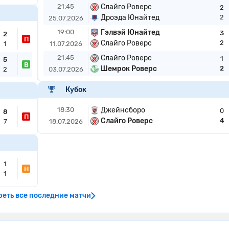
21:45
Слайго Роверс
2
Дроэда Юнайтед
2
25.07.2026
19:00
Гэлвэй Юнайтед
3
2
П
Слайго Роверс
2
1
11.07.2026
21:45
Слайго Роверс
1
5
В
Шемрок Роверс
2
2
03.07.2026
Кубок
18:30
Джейнсборо
0
8
П
Слайго Роверс
4
7
18.07.2026
1
Н
1
еть все последние матчи