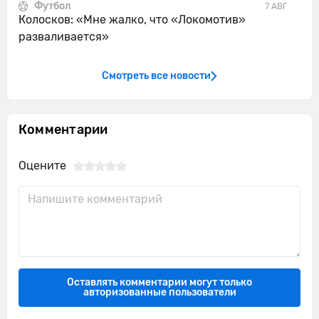
Футбол
7 АВГ
Колосков: «Мне жалко, что «Локомотив»
разваливается»
Смотреть все новости
Комментарии
Оцените
Оставлять комментарии могут только
авторизованные пользователи