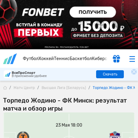
Футбол
Хоккей
Теннис
Баскетбол
Киберспорт
ВсеПроСпорт
Скачать
В приложении удобнее
Матч Центр
Высшая Лига (Беларусь)
Торпедо Жодино - ФК М
Торпедо Жодино - ФК Минск: результат
матча и обзор игры
23 Мая 18:00