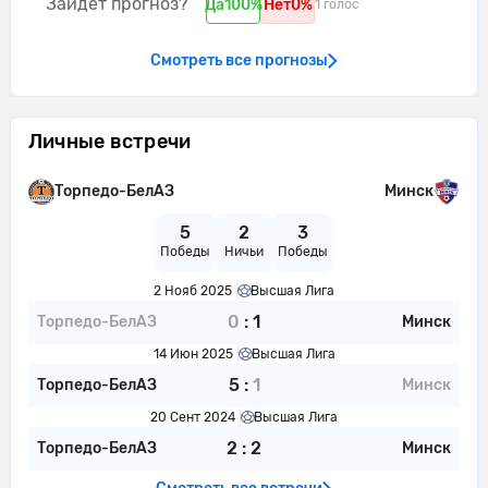
Зайдет прогноз?
Да
100%
Нет
0%
1 голос
Смотреть все прогнозы
Личные встречи
Торпедо-БелАЗ
Минск
5
2
3
Победы
Ничьи
Победы
2 Нояб 2025
Высшая Лига
0
:
1
Торпедо-БелАЗ
Минск
14 Июн 2025
Высшая Лига
5
:
1
Торпедо-БелАЗ
Минск
20 Сент 2024
Высшая Лига
2
:
2
Торпедо-БелАЗ
Минск