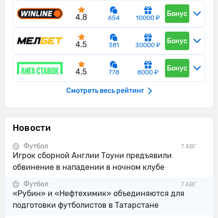
Бонус
4.8
654
10000 ₽
Бонус
4.5
381
30000 ₽
Бонус
4.5
778
8000 ₽
Смотреть весь рейтинг
Новости
Футбол
7 АВГ
Игрок сборной Англии Тоуни предъявили
обвинение в нападении в ночном клубе
Футбол
7 АВГ
«Рубин» и «Нефтехимик» объединяются для
подготовки футболистов в Татарстане