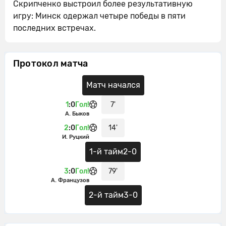
Скрипченко выстроил более результативную
игру: Минск одержал четыре победы в пяти
последних встречах.
Протокол матча
Матч начался
1
:
0
Гол!
7'
А. Быков
2
:
0
Гол!
14'
И. Руцкий
1-й тайм
2-0
3
:
0
Гол!
79'
А. Французов
2-й тайм
3-0