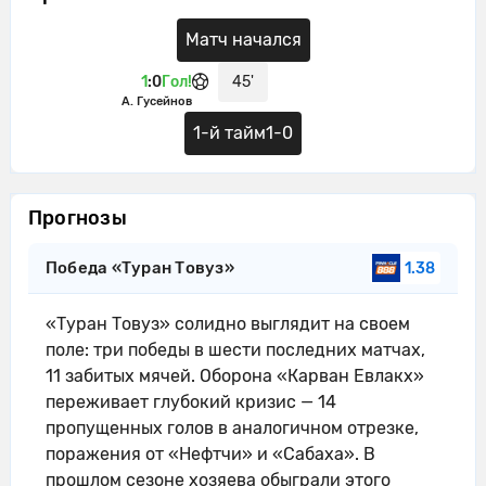
Матч начался
1
:
0
Гол!
45'
А. Гусейнов
1-й тайм
1-0
Прогнозы
Победа «Туран Товуз»
1.38
«Туран Товуз» солидно выглядит на своем
поле: три победы в шести последних матчах,
11 забитых мячей. Оборона «Карван Евлакх»
переживает глубокий кризис — 14
пропущенных голов в аналогичном отрезке,
поражения от «Нефтчи» и «Сабаха». В
прошлом сезоне хозяева обыграли этого