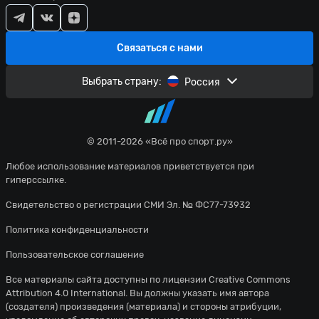
Связаться с нами
Выбрать страну:
Россия
© 2011-2026 «Всё про спорт.ру»
Любое использование материалов приветствуется при
гиперссылке.
Свидетельство о регистрации СМИ Эл. № ФС77-73932
Политика конфиденциальности
Пользовательское соглашение
Все материалы сайта доступны по лицензии
Creative Commons
Attribution 4.0 International
. Вы должны указать имя автора
(создателя) произведения (материала) и стороны атрибуции,