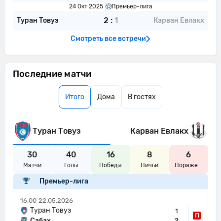
24 Окт 2025
Премьер-лига
2
:
1
Туран Товуз
Карван Евлакх
Смотреть все встречи
Последние матчи
Итого
Дома
В гостях
Туран Товуз
Карван Евлакх
30
40
16
8
6
Матчи
Голы
Победы
Ничьи
Пораже...
Премьер-лига
16:00
22.05.2026
Туран Товуз
1
П
Сабах
2