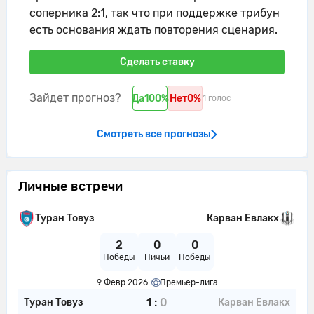
соперника 2:1, так что при поддержке трибун
есть основания ждать повторения сценария.
Сделать ставку
Зайдет прогноз?
Да
100%
Нет
0%
1 голос
Смотреть все прогнозы
Личные встречи
Туран Товуз
Карван Евлакх
2
0
0
Победы
Ничьи
Победы
9 Февр 2026
Премьер-лига
1
:
0
Туран Товуз
Карван Евлакх