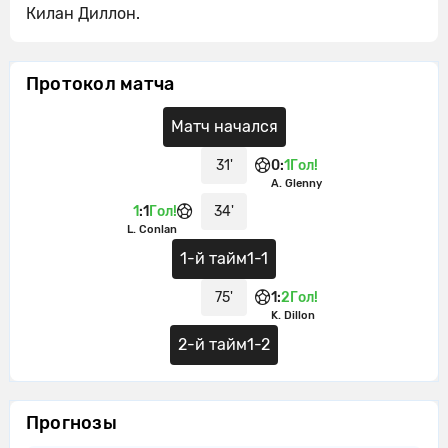
Килан Диллон.
Протокол матча
Матч начался
31'
0
:
1
Гол!
A. Glenny
1
:
1
Гол!
34'
L. Conlan
1-й тайм
1-1
75'
1
:
2
Гол!
K. Dillon
2-й тайм
1-2
Прогнозы