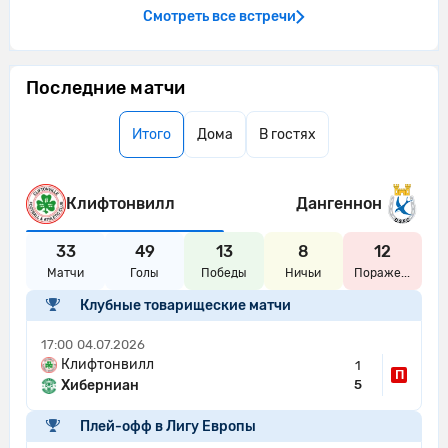
Смотреть все встречи
Последние матчи
Итого
Дома
В гостях
Клифтонвилл
Дангеннон
33
49
13
8
12
Матчи
Голы
Победы
Ничьи
Пораже...
Клубные товарищеские матчи
17:00
04.07.2026
Клифтонвилл
1
П
Хиберниан
5
Плей-офф в Лигу Европы