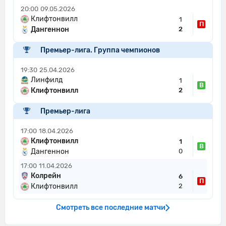
20:00
09.05.2026
Клифтонвилл
1
П
Дангеннон
2
Премьер-лига. Группа чемпионов
19:30
25.04.2026
Линфилд
1
В
Клифтонвилл
2
Премьер-лига
17:00
18.04.2026
Клифтонвилл
1
В
Дангеннон
0
17:00
11.04.2026
Колрейн
6
П
Клифтонвилл
2
Смотреть все последние матчи