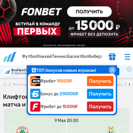
Футбол
Хоккей
Теннис
Баскетбол
Киберспорт
ТОП бонусов новым игрокам!
ВсеПроСпорт
Скачать
В приложении удобнее
Получить
Фрибет
10000₽
Матч Центр
Плей-офф в Лигу Европы (Северная Ирландия)
Кл
Получить
Бонус до
200000₽
Клифтонвилл - Дангеннон: результат
матча и обзор игры
Получить
Фрибет до
15000₽
9 Мая 20:00