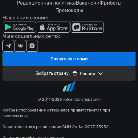
Редакционная политика
Вакансии
Фрибеты
Промокоды
Наше приложение:
Мы в социальных сетях:
Связаться с нами
Выбрать страну:
Россия
© 2011-2026 «Всё про спорт.ру»
Любое использование материалов приветствуется при
гиперссылке.
Свидетельство о регистрации СМИ Эл. № ФС77-73932
Политика конфиденциальности