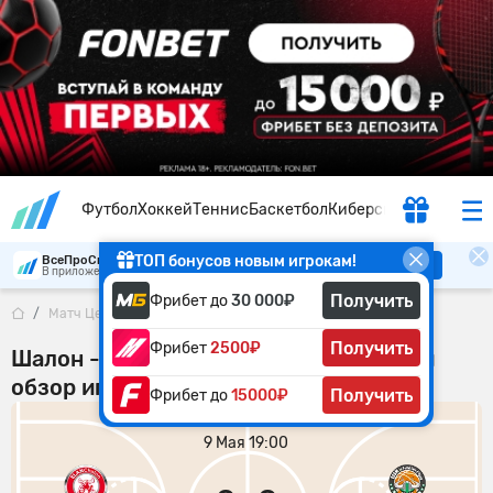
Футбол
Хоккей
Теннис
Баскетбол
Киберспорт
ТОП бонусов новым игрокам!
ВсеПроСпорт
Скачать
В приложении удобнее
Получить
Фрибет до
30 000₽
Матч Центр
Про A (Франция)
Шалон - Ле Портел
Получить
Фрибет
2500₽
Шалон - Ле Портел: результат матча и
обзор игры
Получить
Фрибет до
15000₽
9 Мая 19:00