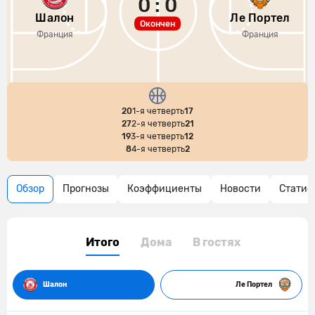
0 : 0
Шалон
Ле Портел
Окончен
Франция
Франция
20
1-я четверть
17
27
2-я четверть
21
19
3-я четверть
12
8
4-я четверть
2
Обзор
Прогнозы
Коэффициенты
Новости
Статис
Итого
Дома
В гостях
Шалон
Ле Портел