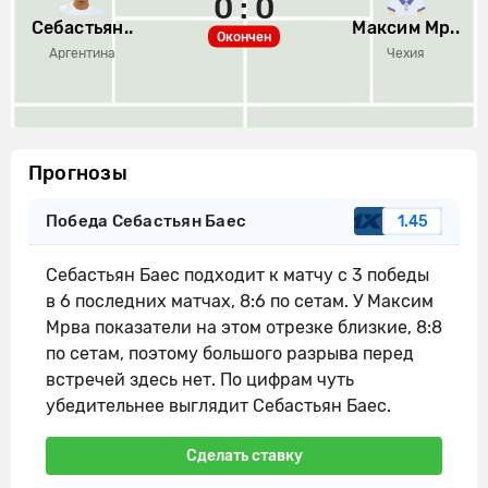
0 : 0
Себастьян..
Максим Мр..
Окончен
Аргентина
Чехия
Прогнозы
Победа Себастьян Баес
1.45
Себастьян Баес подходит к матчу с 3 победы
в 6 последних матчах, 8:6 по сетам. У Максим
Мрва показатели на этом отрезке близкие, 8:8
по сетам, поэтому большого разрыва перед
встречей здесь нет. По цифрам чуть
убедительнее выглядит Себастьян Баес.
Сделать ставку