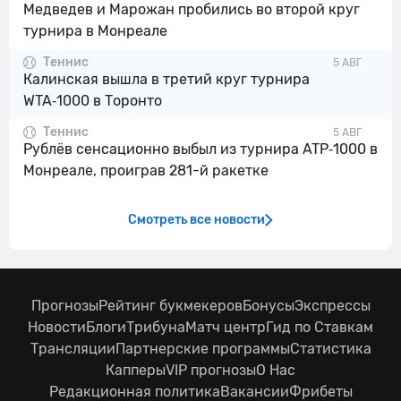
Медведев и Марожан пробились во второй круг
турнира в Монреале
Теннис
5 АВГ
Калинская вышла в третий круг турнира
WTA‑1000 в Торонто
Теннис
5 АВГ
Рублёв сенсационно выбыл из турнира ATP‑1000 в
Монреале, проиграв 281-й ракетке
Смотреть все новости
Прогнозы
Рейтинг букмекеров
Бонусы
Экспрессы
Новости
Блоги
Трибуна
Матч центр
Гид по Ставкам
Трансляции
Партнерские программы
Статистика
Капперы
VIP прогнозы
О Нас
Редакционная политика
Вакансии
Фрибеты