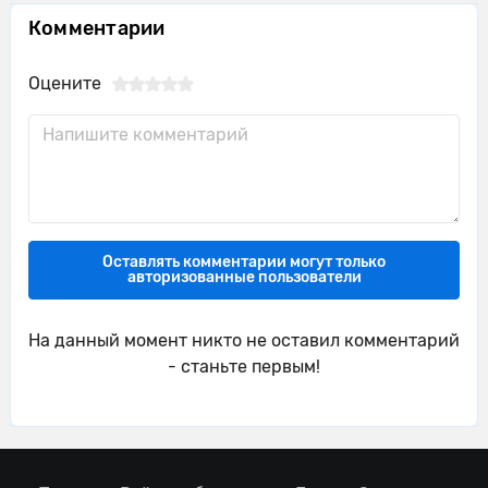
Комментарии
Оцените
Оставлять комментарии могут только
авторизованные пользователи
На данный момент никто не оставил комментарий
- станьте первым!