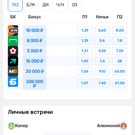
1X2
Б/М
ДИ
Ч/Н
ОЗ
БК
Бонус
П1
Ничья
П2
10 000 ₽
1.29
5.60
8.00
8 000 ₽
1.29
5.4
7.8
3 000 ₽
1.31
5.50
7.30
15 000 ₽
1.09
7.4
28
30 000 ₽
1.06
9.10
65.00
200 000
1.07
7.40
31.00
₽
Личные встречи
Копер
Алюминий