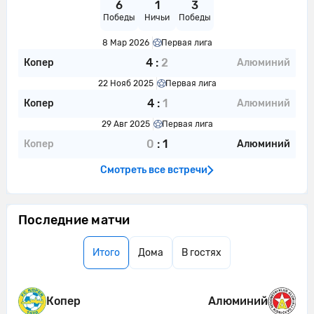
6
1
3
Победы
Ничьи
Победы
8 Мар 2026
Первая лига
4
:
2
Копер
Алюминий
22 Нояб 2025
Первая лига
4
:
1
Копер
Алюминий
29 Авг 2025
Первая лига
0
:
1
Копер
Алюминий
Смотреть все встречи
Последние матчи
Итого
Дома
В гостях
Копер
Алюминий