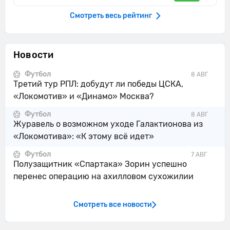
Смотреть весь рейтинг
Новости
Футбол
8 АВГ
Третий тур РПЛ: добудут ли победы ЦСКА,
«Локомотив» и «Динамо» Москва?
Футбол
8 АВГ
Журавель о возможном уходе Галактионова из
«Локомотива»: «К этому всё идет»
Футбол
7 АВГ
Полузащитник «Спартака» Зорин успешно
перенес операцию на ахилловом сухожилии
Смотреть все новости