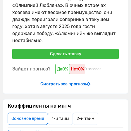
«Олимпией Любляна». В очных встречах
хозяева имеют весомое преимущество: они
дважды переиграли соперника в текущем
году, хотя в августе 2025 года гости
одержали победу. «Алюминий» же выглядит
нестабильно.
Сделать ставку
Зайдет прогноз?
Да
0%
Нет
0%
0 голосов
Смотреть все прогнозы
Коэффициенты на матч
Основное время
1-й тайм
2-й тайм