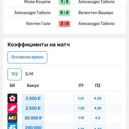
1 : 3
Moise Kouame
Алехандро Табило
0 : 0
Алехандро Табило
Валентен Вашеро
3 : 0
Кентен Гали
Алехандро Табило
Коэффициенты на матч
Основное время
1X2
Б/М
БК
Бонус
П1
П2
3 000 ₽
1.21
4.30
2 500 ₽
1.22
4.25
30 000 ₽
1.19
4.5
200 000