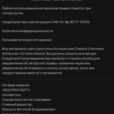
Любое использование материалов приветствуется при
гиперссылке.
Свидетельство о регистрации СМИ Эл. № ФС77-73932
Политика конфиденциальности
Пользовательское соглашение
Все материалы сайта доступны по лицензии
Creative Commons
Attribution 4.0 International
. Вы должны указать имя автора
(создателя) произведения (материала) и стороны атрибуции,
уведомление об авторских правах, название лицензии,
уведомление об оговорке и ссылку на материал, если они
предоставлены вместе с материалом.
Сетевое издание
«ВСЕПРОСПОРТ»
Основатель:
Уланов Константин Сергеевич
Главный редактор:
Мазурин Виталий Владимирович