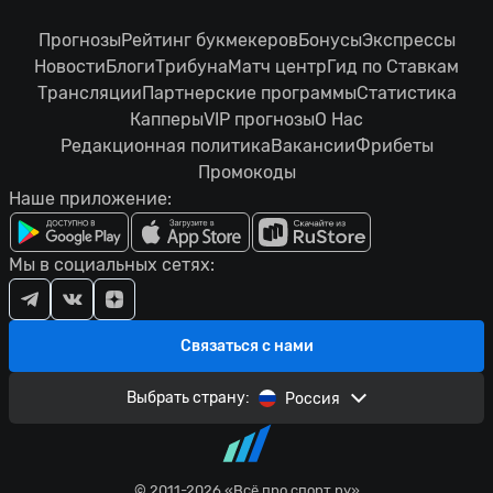
Прогнозы
Рейтинг букмекеров
Бонусы
Экспрессы
Новости
Блоги
Трибуна
Матч центр
Гид по Ставкам
Трансляции
Партнерские программы
Статистика
Капперы
VIP прогнозы
О Нас
Редакционная политика
Вакансии
Фрибеты
Промокоды
Наше приложение:
Мы в социальных сетях:
Связаться с нами
Выбрать страну:
Россия
© 2011-2026 «Всё про спорт.ру»