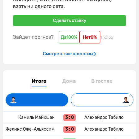
взять ни одного сета.
Сделать ставку
Зайдет прогноз?
Да
100%
Нет
0%
1 голос
Смотреть все прогнозы
Итого
Дома
В гостях
3 : 0
Камиль Майхшак
Алехандро Табило
3 : 0
Феликс Оже-Альяссим
Алехандро Табило