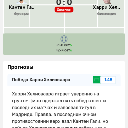
0 : 0
Кантен Га..
Харри Хел..
Окончен
Франция
Финляндия
3
1-й сет
6
4
2-й сет
6
Прогнозы
Победа Харри Хелиоваара
1.48
Харри Хелиоваара играет уверенно на
грунте: финн одержал пять побед в шести
последних матчах и завоевал титул в
Мадриде. Правда, в последнем очном
противостоянии верх взял Кантен Гали, но