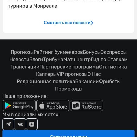
турнира в Монреале
Смотреть все новости
Прогнозы
Рейтинг букмекеров
Бонусы
Экспрессы
Новости
Блоги
Трибуна
Матч центр
Гид по Ставкам
Трансляции
Партнерские программы
Статистика
Капперы
VIP прогнозы
О Нас
Редакционная политика
Вакансии
Фрибеты
Промокоды
Наше приложение:
Мы в социальных сетях: