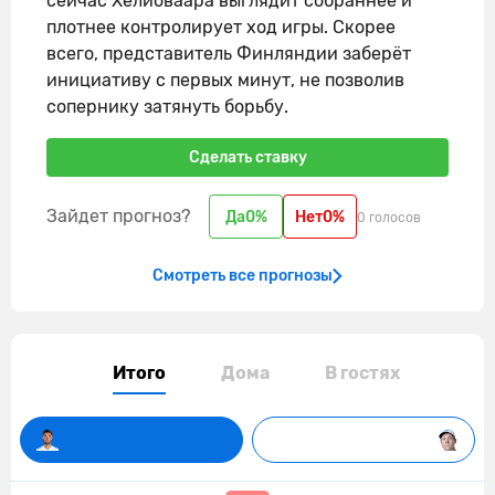
сейчас Хелиоваара выглядит собраннее и
плотнее контролирует ход игры. Скорее
всего, представитель Финляндии заберёт
инициативу с первых минут, не позволив
сопернику затянуть борьбу.
Сделать ставку
Зайдет прогноз?
Да
0%
Нет
0%
0 голосов
Смотреть все прогнозы
Итого
Дома
В гостях