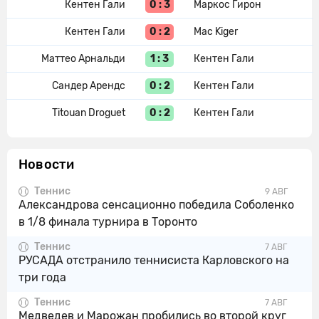
0 : 3
Кентен Гали
Маркос Гирон
0 : 2
Кентен Гали
Mac Kiger
1 : 3
Маттео Арнальди
Кентен Гали
0 : 2
Сандер Арендс
Кентен Гали
0 : 2
Titouan Droguet
Кентен Гали
Новости
Теннис
9 АВГ
Александрова сенсационно победила Соболенко
в 1/8 финала турнира в Торонто
Теннис
7 АВГ
РУСАДА отстранило теннисиста Карловского на
три года
Теннис
7 АВГ
Медведев и Марожан пробились во второй круг