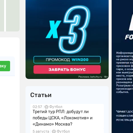
вку
Статьи
02:57
Футбол
Третий тур РПЛ: добудут ли
победы ЦСКА, «Локомотив» и
«Динамо» Москва?
5 августа
Футбол