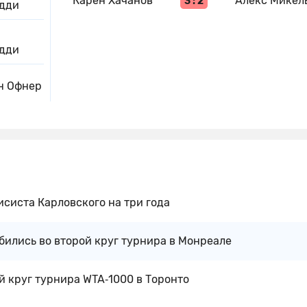
Карен Хачанов
Алекс Микел
3 : 2
дди
дди
н Офнер
систа Карловского на три года
ились во второй круг турнира в Монреале
й круг турнира WTA‑1000 в Торонто