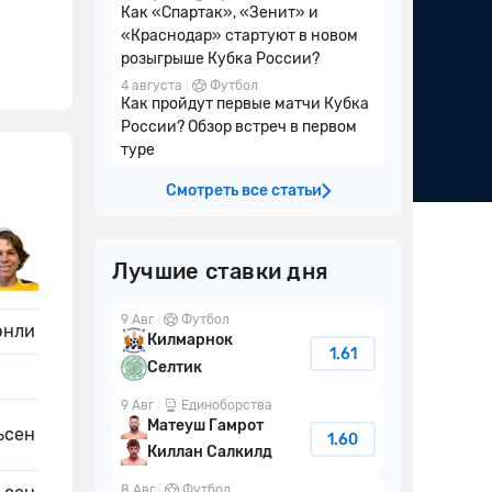
Как «Спартак», «Зенит» и
«Краснодар» стартуют в новом
розыгрыше Кубка России?
4 августа
Футбол
Как пройдут первые матчи Кубка
России? Обзор встреч в первом
туре
Смотреть все статьи
Лучшие ставки дня
9 Авг
Футбол
рнли
Килмарнок
1.61
Селтик
9 Авг
Единоборства
Матеуш Гамрот
ьсен
1.60
Киллан Салкилд
8 Авг
Футбол