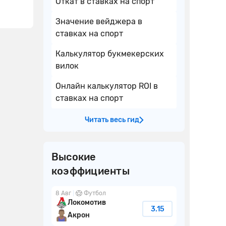
Откат в ставках на спорт
Значение вейджера в
ставках на спорт
Калькулятор букмекерских
вилок
Онлайн калькулятор ROI в
ставках на спорт
Читать весь гид
Высокие
коэффициенты
8 Авг
Футбол
Локомотив
3.15
Акрон