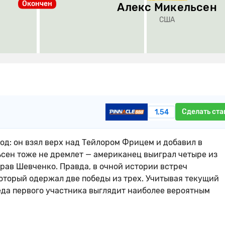
Окончен
Алекс Микельсен
США
Сделать ста
1.54
д: он взял верх над Тейлором Фрицем и добавил в
ьсен тоже не дремлет — американец выиграл четыре из
грав Шевченко. Правда, в очной истории встреч
оторый одержал две победы из трех. Учитывая текущий
еда первого участника выглядит наиболее вероятным