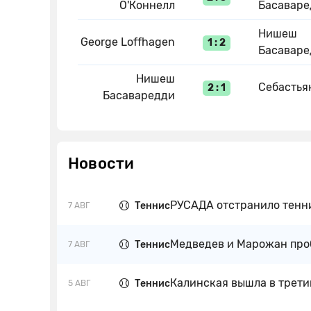
О'Коннелл
Басаваре
Нишеш
George Loffhagen
1 : 2
Басаваре
Нишеш
Себастья
2 : 1
Басаваредди
Новости
РУСАДА отстранило тенни
Теннис
7 АВГ
Медведев и Марожан проб
Теннис
7 АВГ
Калинская вышла в трети
Теннис
5 АВГ