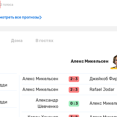
2 голоса
мотреть все прогнозы
Дома
В гостях
Алекс Микельсен
Алекс Микельсен
Джейкоб Фи
2 : 3
дди
Алекс Микельсен
Rafael Jodar
2 : 3
Александр
дди
Алекс Микел
0 : 3
Шевченко