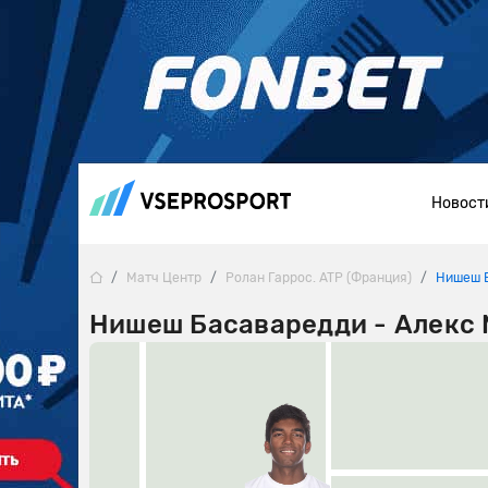
Новост
Матч Центр
Ролан Гаррос. ATP (Франция)
Нишеш 
Нишеш Басаваредди - Алекс М