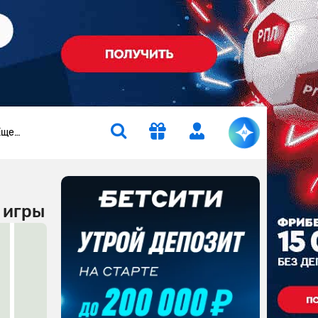
Еще…
 игры