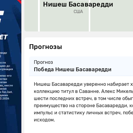
Нишеш Басаваредди
США
Прогнозы
Прогноз
Победа Нишеш Басаваредди
Нишеш Басаваредди уверенно набирает хо
коллекцию титул в Саванне. Алекс Микел
шести последних встреч, в том числе обы
преимущество на стороне Басаваредди, к
импульс и статистику личных встреч, поб
исходом.