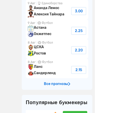
9 Авг
Единоборства
Аманда Лемос
3.00
Алексия Тайнара
9 Авг
Футбол
Астана
2.25
Окжетпес
8 Авг
Футбол
ЦСКА
2.20
Ростов
8 Авг
Футбол
Ланс
2.15
Сандерленд
Все прогнозы
Популярные букмекеры