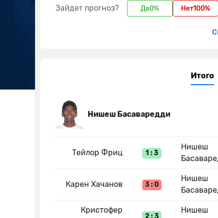
Зайдет прогноз?
Да
0%
Нет
100%
С
Итого
Нишеш Басаваредди
Нишеш
Тейлор Фриц
1 : 3
Басаваре
Нишеш
Карен Хачанов
3 : 0
Басаваре
Кристофер
Нишеш
2 : 3