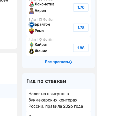
ьсен
Локомотив
1.70
Акрон
8 Авг
Футбол
Брайтон
1.78
Рома
8 Авг
Футбол
Кайрат
1.88
Женис
Все прогнозы
Гид по ставкам
Налог на выигрыш в
букмекерских конторах
России: правила 2026 года