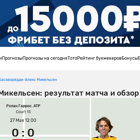
и
Прогнозы
Прогнозы на сегодня
Тото
Рейтинг букмекеров
Бонусы
Басаваредди-Алекс Микельсен
икельсен: результат матча и обзор
Ролан Гаррос. ATP
Court 13
27 Мая 12:00
0 : 0