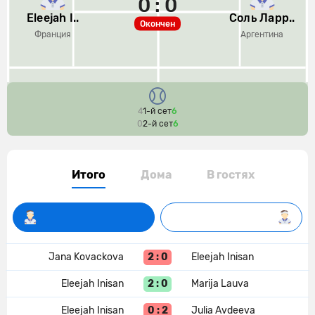
0 : 0
Eleejah I..
Соль Ларр..
Окончен
Франция
Аргентина
4
1-й сет
6
0
2-й сет
6
Итого
Дома
В гостях
2 : 0
Jana Kovackova
Eleejah Inisan
2 : 0
Eleejah Inisan
Marija Lauva
0 : 2
Eleejah Inisan
Julia Avdeeva