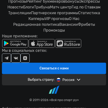
Прогнозы
Рейтинг букмекеров
Бонусы
Экспрессы
Новости
Блоги
Трибуна
Матч центр
Гид по Ставкам
Трансляции
Партнерские программы
Статистика
Капперы
VIP прогнозы
О Нас
Редакционная политика
Вакансии
Фрибеты
Промокоды
Наше приложение:
Мы в социальных сетях:
Связаться с нами
Выбрать страну:
Россия
© 2011-2026 «Всё про спорт.ру»