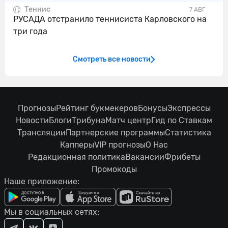
Теннис
7 АВГ
РУСАДА отстранило теннисиста Карловского на
три года
Смотреть все новости
Прогнозы
Рейтинг букмекеров
Бонусы
Экспрессы
Новости
Блоги
Трибуна
Матч центр
Гид по Ставкам
Трансляции
Партнерские программы
Статистика
Капперы
VIP прогнозы
О Нас
Редакционная политика
Вакансии
Фрибеты
Промокоды
Наше приложение:
Мы в социальных сетях: