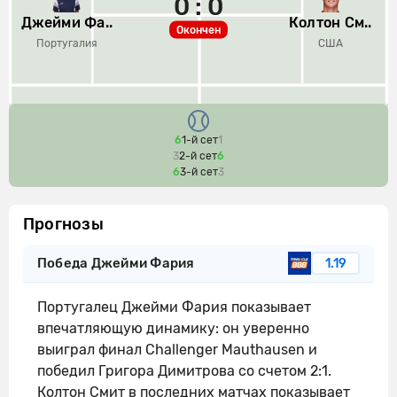
0 : 0
Джейми Фа..
Колтон См..
Окончен
Португалия
США
6
1-й сет
1
3
2-й сет
6
6
3-й сет
3
Прогнозы
Победа Джейми Фария
1.19
Португалец Джейми Фария показывает
впечатляющую динамику: он уверенно
выиграл финал Challenger Mauthausen и
победил Григора Димитрова со счетом 2:1.
Колтон Смит в последних матчах показывает