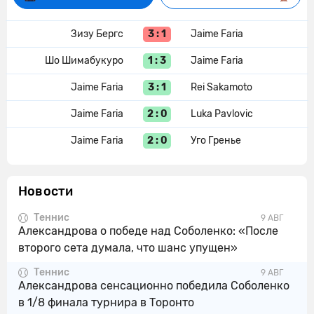
3 : 1
Зизу Бергс
Jaime Faria
1 : 3
Шо Шимабукуро
Jaime Faria
3 : 1
Jaime Faria
Rei Sakamoto
2 : 0
Jaime Faria
Luka Pavlovic
2 : 0
Jaime Faria
Уго Гренье
Новости
Теннис
9 АВГ
Александрова о победе над Соболенко: «После
второго сета думала, что шанс упущен»
Теннис
9 АВГ
Александрова сенсационно победила Соболенко
в 1/8 финала турнира в Торонто