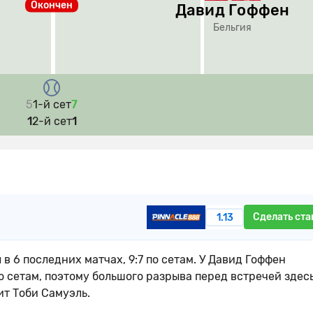
Окончен
Давид Гоффен
Бельгия
5
1-й сет
7
1
2-й сет
1
Сделать ста
1.13
 в 6 последних матчах, 9:7 по сетам. У Давид Гоффен
по сетам, поэтому большого разрыва перед встречей здес
ит Тоби Самуэль.