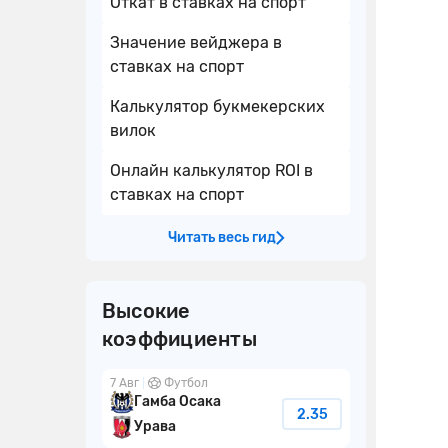
Откат в ставках на спорт
Значение вейджера в
ставках на спорт
Калькулятор букмекерских
вилок
Онлайн калькулятор ROI в
ставках на спорт
Читать весь гид
Высокие
коэффициенты
7 Авг
Футбол
Гамба Осака
2.35
Урава