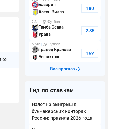
Бавария
1.80
Астон Вилла
7 Авг
Футбол
Гамба Осака
2.35
Урава
6 Авг
Футбол
Градец Кралове
1.69
Бешикташ
тке
Все прогнозы
Гид по ставкам
Налог на выигрыш в
букмекерских конторах
России: правила 2026 года