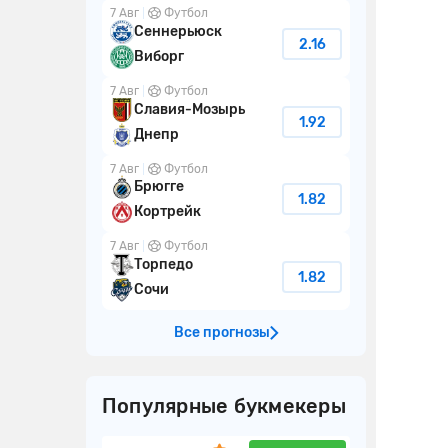
7 Авг
Футбол
Сеннерьюск
2.16
Виборг
7 Авг
Футбол
Славия-Мозырь
1.92
Днепр
7 Авг
Футбол
Брюгге
1.82
Кортрейк
7 Авг
Футбол
Торпедо
1.82
Сочи
Все прогнозы
Популярные букмекеры