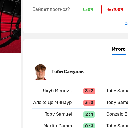
Зайдет прогноз?
Да
0%
Нет
100%
С
Итого
Тоби Самуэль
Якуб Менсик
Toby Sam
3 : 2
Алекс Де Минаур
Toby Sam
3 : 0
Toby Samuel
Gonzalo 
2 : 1
Martin Damm
Toby Sam
0 : 2