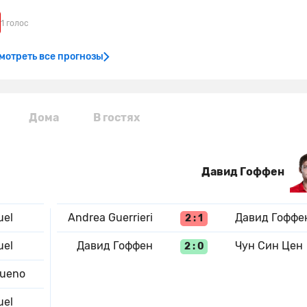
1 голос
мотреть все прогнозы
Дома
В гостях
Давид Гоффен
uel
Andrea Guerrieri
Давид Гоффе
2 : 1
uel
Давид Гоффен
Чун Син Цен
2 : 0
Bueno
uel