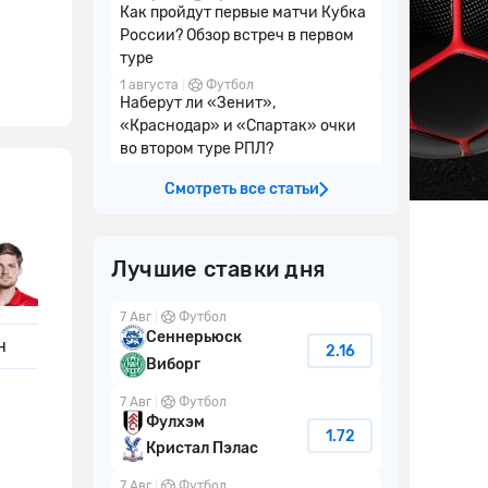
Как пройдут первые матчи Кубка
России? Обзор встреч в первом
туре
1 августа
Футбол
Наберут ли «Зенит»,
«Краснодар» и «Спартак» очки
во втором туре РПЛ?
Смотреть все статьи
Лучшие ставки дня
7 Авг
Футбол
Сеннерьюск
н
2.16
Виборг
7 Авг
Футбол
Фулхэм
1.72
Кристал Пэлас
7 Авг
Футбол