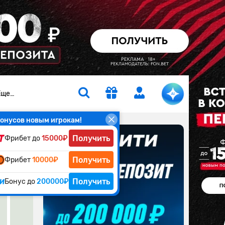
Еще…
онусов новым игрокам!
Получить
Фрибет до
15000₽
Получить
Фрибет
10000₽
Получить
Бонус до
200000₽