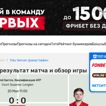
и
Прогнозы
Прогнозы на сегодня
Тото
Рейтинг букмекеров
Бонусы
ТОП б
ия)
Toby Samuel-Давид Гоффен
 результат матча и обзор игры
and Garros, Квалификация ATP
Court Suzanne-Lenglen
20 Мая 11:00
0 : 0