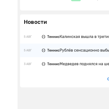
Новости
Калинская вышла в трети
Теннис
5 АВГ
Рублёв сенсационно выбы
Теннис
5 АВГ
Медведев поднялся на ше
Теннис
3 АВГ