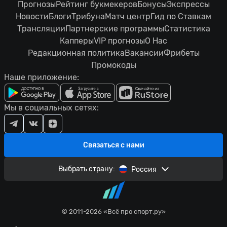
Прогнозы
Рейтинг букмекеров
Бонусы
Экспрессы
Новости
Блоги
Трибуна
Матч центр
Гид по Ставкам
Трансляции
Партнерские программы
Статистика
Капперы
VIP прогнозы
О Нас
Редакционная политика
Вакансии
Фрибеты
Промокоды
Наше приложение:
Мы в социальных сетях:
Связаться с нами
Выбрать страну:
Россия
© 2011-2026 «Всё про спорт.ру»