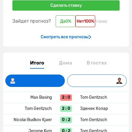
Сделать ставку
Зайдет прогноз?
Да
0%
Нет
100%
1 голос
Смотреть все прогнозы
Итого
Дома
В гостях
2 : 0
Max Basing
Tom Gentzsch
2 : 0
Tom Gentzsch
Зденек Колар
0 : 2
Nicolai Budkov Kjaer
Tom Gentzsch
0 : 2
Jerome Kym
Tom Gentzsch