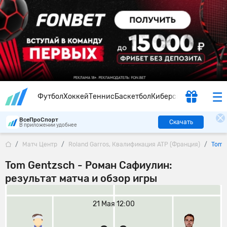
Футбол
Хоккей
Теннис
Баскетбол
Киберспорт
ВсеПроСпорт
Скачать
В приложении удобнее
Матч Центр
Roland Garros, Квалификация ATP (Франция)
Tom 
Tom Gentzsch - Роман Сафиулин:
результат матча и обзор игры
21 Мая 12:00