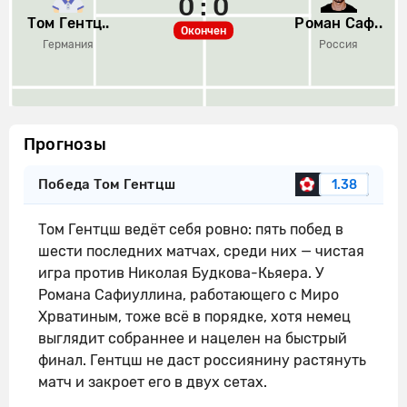
0 : 0
Том Гентц..
Роман Саф..
Окончен
Германия
Россия
Прогнозы
Победа Том Гентцш
1.38
Том Гентцш ведёт себя ровно: пять побед в
шести последних матчах, среди них — чистая
игра против Николая Будкова-Кьяера. У
Романа Сафиуллина, работающего с Миро
Хрватиным, тоже всё в порядке, хотя немец
выглядит собраннее и нацелен на быстрый
финал. Гентцш не даст россиянину растянуть
матч и закроет его в двух сетах.