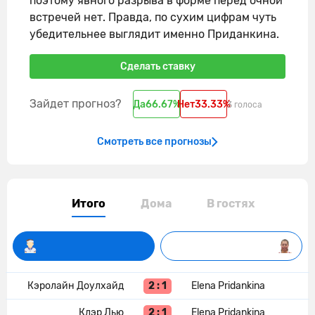
поэтому явного разрыва в форме перед очной
встречей нет. Правда, по сухим цифрам чуть
убедительнее выглядит именно Приданкина.
Сделать ставку
Зайдет прогноз?
Да
66.67%
Нет
33.33%
3 голоса
Смотреть все прогнозы
Итого
Дома
В гостях
2 : 1
Кэролайн Доулхайд
Elena Pridankina
2 : 1
Клэр Лью
Elena Pridankina