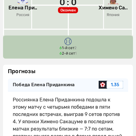
0 : 0
Елена При..
Химено Са..
Окончен
Россия
Япония
6
1-й сет
2
6
2-й сет
1
Прогнозы
Победа Елена Приданкина
1.35
Россиянка Елена Приданкина подошла к
этому матчу с четырьмя победами в пяти
последних встречах, выиграв 9 сетов против
4. У японки Химено Сакацуме в последних
матчах результаты близкие — 7:7 по сетам,