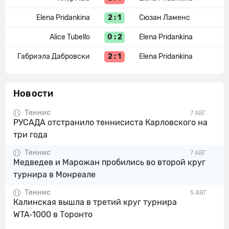
2 : 1
Elena Pridankina
Сюзан Ламенс
0 : 2
Alice Tubello
Elena Pridankina
2 : 1
Габриэла Дабровски
Elena Pridankina
Новости
Теннис
7 АВГ
РУСАДА отстранило теннисиста Карловского на
три года
Теннис
7 АВГ
Медведев и Марожан пробились во второй круг
турнира в Монреале
Теннис
5 АВГ
Калинская вышла в третий круг турнира
WTA‑1000 в Торонто