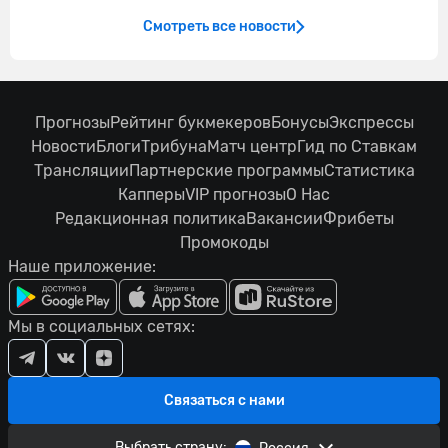
Смотреть все новости
Прогнозы
Рейтинг букмекеров
Бонусы
Экспрессы
Новости
Блоги
Трибуна
Матч центр
Гид по Ставкам
Трансляции
Партнерские программы
Статистика
Капперы
VIP прогнозы
О Нас
Редакционная политика
Вакансии
Фрибеты
Промокоды
Наше приложение:
Мы в социальных сетях:
Связаться с нами
Выбрать страну: