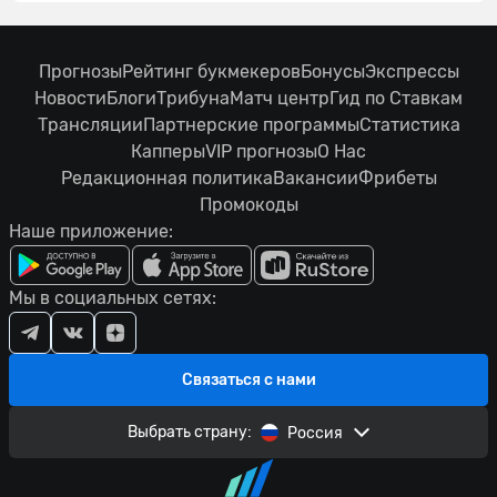
Прогнозы
Рейтинг букмекеров
Бонусы
Экспрессы
Новости
Блоги
Трибуна
Матч центр
Гид по Ставкам
Трансляции
Партнерские программы
Статистика
Капперы
VIP прогнозы
О Нас
Редакционная политика
Вакансии
Фрибеты
Промокоды
Наше приложение:
Мы в социальных сетях:
Связаться с нами
Выбрать страну:
Россия