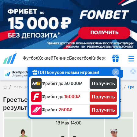
Футбол
Хоккей
Теннис
Баскетбол
Киберспорт
ТОП бонусов новым игрокам!
ВсеПроСпорт
Скачать
В приложении удобнее
Получить
Фрибет до
30 000₽
Матч Центр
Roland Garros, Квалификация WTA (Франция)
Грее
Получить
Фрибет до
15000₽
Греетье Миннен - Анастасия Гасанова:
результат матча и обзор игры
Получить
Фрибет
2500₽
18 Мая 14:00