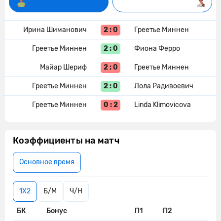
2 : 0
Ирина Шиманович
Греетье Миннен
2 : 0
Греетье Миннен
Фиона Ферро
2 : 0
Майар Шериф
Греетье Миннен
2 : 0
Греетье Миннен
Лола Радивоевич
0 : 2
Греетье Миннен
Linda Klimovicova
Коэффициенты на матч
Основное время
1X2
Б/М
Ч/Н
БК
Бонус
П1
П2