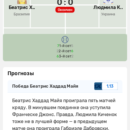
0 : 0
Беатрис Х..
Людмила К..
Окончен
Бразилия
Украина
7
1-й сет
5
2
2-й сет
6
6
3-й сет
2
Прогнозы
Победа Беатрис Хаддад Майя
1.13
Беатрис Хаддад Майя проиграла пять матчей
кряду. В минувшем поединке она уступила
Франческе Джонс. Правда, Людмила Киченок
тоже не в лучшей форме — в предыдущем
матче она проиграла Габриэле Дабровски.