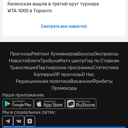
Калинская вышла в третий круг турнира
WTA‑1000 в Торонто
Смотреть все новости
Прогнозы
Рейтинг букмекеров
Бонусы
Экспрессы
Новости
Блоги
Трибуна
Матч центр
Гид по Ставкам
Трансляции
Партнерские программы
Статистика
Капперы
VIP прогнозы
О Нас
Редакционная политика
Вакансии
Фрибеты
Промокоды
Наше приложение:
Мы в социальных сетях: