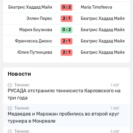
0 : 2
Беатрис Хаддад Майя
Maria Timofeeva
2 : 1
Эллен Перес
Беатрис Хаддад Майя
0 : 2
Мария Боузкова
Беатрис Хаддад Майя
2 : 1
Франческа Джонс
Беатрис Хаддад Майя
2 : 1
Юлия Путинцева
Беатрис Хаддад Майя
Новости
Теннис
7 АВГ
РУСАДА отстранило теннисиста Карловского на
три года
Теннис
7 АВГ
Медведев и Марожан пробились во второй круг
турнира в Монреале
Теннис
5 АВГ