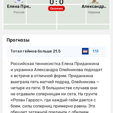
0 : 0
Елена При..
Александр..
Окончен
Россия
Украина
Прогнозы
Тотал геймов больше 21.5
1.13
Российская теннисистка Елена Приданкина
и украинка Александра Олейникова подходят
к встрече в отличной форме. Приданкина
выиграла пять матчей подряд, Олейникова —
четыре из пяти. В большинстве случаев они
не отдавали соперницам ни сета. На грунте
«Ролан Гаррос», где каждый гейм дается с
боем, силы соперниц примерно равны. Это
обещает затяжной поединок с обилием