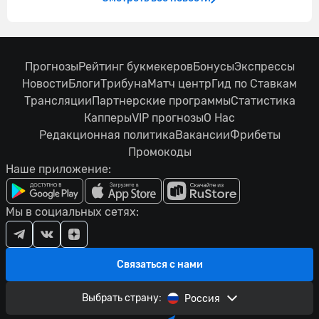
Прогнозы
Рейтинг букмекеров
Бонусы
Экспрессы
Новости
Блоги
Трибуна
Матч центр
Гид по Ставкам
Трансляции
Партнерские программы
Статистика
Капперы
VIP прогнозы
О Нас
Редакционная политика
Вакансии
Фрибеты
Промокоды
Наше приложение:
Мы в социальных сетях:
Связаться с нами
Выбрать страну:
Россия