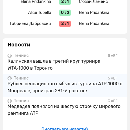
2 : 1
Elena Pridankina
Сюзан Ламенс
0 : 2
Alice Tubello
Elena Pridankina
2 : 1
Габриэла Дабровски
Elena Pridankina
Новости
Теннис
5 АВГ
Калинская вышла в третий круг турнира
WTA‑1000 в Торонто
Теннис
5 АВГ
Рублёв сенсационно выбыл из турнира ATP‑1000 в
Монреале, проиграв 281-й ракетке
Теннис
3 АВГ
Медведев поднялся на шестую строчку мирового
рейтинга ATP
Смотреть все новости