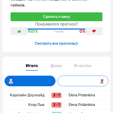
геймов.
Сделать ставку
Понравился прогноз?
100%
0%
1 голос
Смотреть все прогнозы
Итого
Дома
В гостях
2 : 1
Кэролайн Доулхайд
Elena Pridankina
2 : 1
Клэр Лью
Elena Pridankina