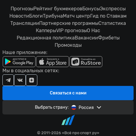
Прогнозы
Рейтинг букмекеров
Бонусы
Экспрессы
Новости
Блоги
Трибуна
Матч центр
Гид по Ставкам
Трансляции
Партнерские программы
Статистика
Капперы
VIP прогнозы
О Нас
Редакционная политика
Вакансии
Фрибеты
Промокоды
Наше приложение:
Мы в социальных сетях:
Связаться с нами
Выбрать страну:
Россия
© 2011-2026 «Всё про спорт.ру»