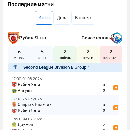
Последние матчи
Итого
Дома
В гостях
Рубин Ялта
Севастополь
6
5
2
2
2
Матчи
Голы
Победы
Ничьи
Пораже...
Second League Division B Group 1
17:00
01.08.2026
Рубин Ялта
0
Н
Ангушт
0
17:00
25.07.2026
Спартак Нальчик
0
Н
Рубин Ялта
0
18:00
04.07.2026
Дружба
2
Н