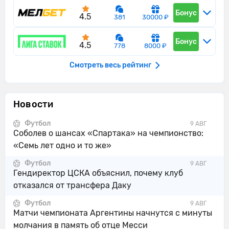
Бонус
4.5
381
30000 ₽
Бонус
4.5
778
8000 ₽
Смотреть весь рейтинг
Новости
Футбол
9 АВГ
Соболев о шансах «Спартака» на чемпионство:
«Семь лет одно и то же»
Футбол
9 АВГ
Гендиректор ЦСКА объяснил, почему клуб
отказался от трансфера Даку
Футбол
9 АВГ
Матчи чемпионата Аргентины начнутся с минуты
молчания в память об отце Месси