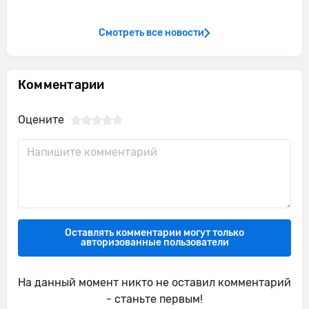
Смотреть все новости
Комментарии
Оцените
Оставлять комментарии могут только
авторизованные пользователи
На данный момент никто не оставил комментарий
- станьте первым!