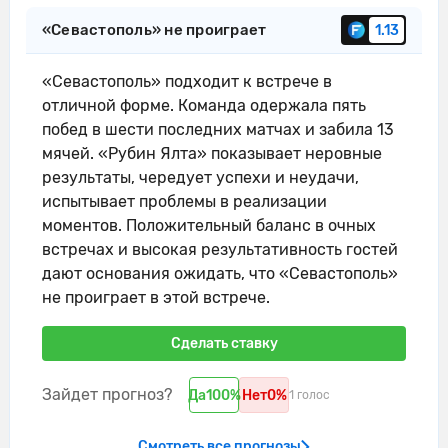
«Севастополь» не проиграет
1.13
«Севастополь» подходит к встрече в
отличной форме. Команда одержала пять
побед в шести последних матчах и забила 13
мячей. «Рубин Ялта» показывает неровные
результаты, чередует успехи и неудачи,
испытывает проблемы в реализации
моментов. Положительный баланс в очных
встречах и высокая результативность гостей
дают основания ожидать, что «Севастополь»
не проиграет в этой встрече.
Сделать ставку
Зайдет прогноз?
Да
100%
Нет
0%
1 голос
Смотреть все прогнозы