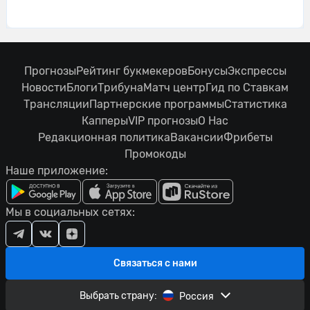
Прогнозы
Рейтинг букмекеров
Бонусы
Экспрессы
Новости
Блоги
Трибуна
Матч центр
Гид по Ставкам
Трансляции
Партнерские программы
Статистика
Капперы
VIP прогнозы
О Нас
Редакционная политика
Вакансии
Фрибеты
Промокоды
Наше приложение:
Мы в социальных сетях:
Связаться с нами
Выбрать страну:
Россия