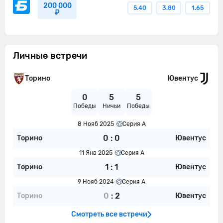
200 000
Франсишку Консейсау навешивает с
5.40
3.80
1.65
₽
23'
левого углового, но неудачно - мяч
уходит за предел поля.
Торино совершает вбрасывание на
24'
Личные встречи
половине поля противника
24'
Ювентус контролирует мяч.
Торино
Ювентус
24'
Ювентус пытается что-то создать.
0
5
5
Победы
Ничьи
Победы
Хефрен Тюрам создает голевую
8 Нояб 2025
Серия А
24'
возможность для своего партнера по
команде.
0
:
0
Торино
Ювентус
11 Янв 2025
Серия А
Г О О О О Л - Душан Влахович
24'
1
:
1
забивает с левой ноги!
Торино
Ювентус
9 Нояб 2024
Серия А
Хефрен Тюрам сделал
24'
0
:
2
Торино
Ювентус
результативную передачу.
Смотреть все встречи
Пьер Калулу сделал ключевой пас для
25'