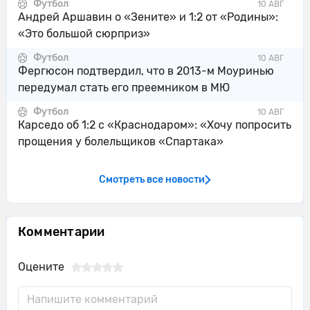
в сторону штрафной.
Футбол
10 АВГ
Андрей Аршавин о «Зените» и 1:2 от «Родины»:
Четвертый арбитр показывает, что
«Это большой сюрприз»
45'
будет добавлено 3 минут(а)
Футбол
10 АВГ
Франсишку Консейсау выполняет
Фергюсон подтвердил, что в 2013-м Моуринью
45'
отбор и завладевает мячом для своей
передумал стать его преемником в МЮ
команды.
Футбол
10 АВГ
Карседо об 1:2 с «Краснодаром»: «Хочу попросить
45'
Ювентус пытается что-то создать.
прощения у болельщиков «Спартака»
Торино совершает вбрасывание на
45'
половине поля противника
Смотреть все новости
Федерико Гатти из команды Ювентус
45'
перехватывает навес, направленный
в сторону штрафной.
Комментарии
Эмирхан Ильхан нанес удар, но тот
45'
Оцените
был заблокирован.
45'
Ювентус начинает контратаку