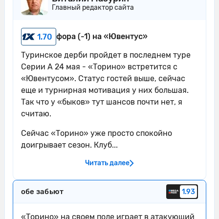
Главный редактор сайта
11'
Торино пытается что-то создать.
Эмирхан Ильхан навешивает с левого
фора (-1) на «Ювентус»
1.70
12'
углового, но неудачно - мяч уходит за
предел поля.
Туринское дерби пройдет в последнем туре
Серии А 24 мая - «Торино» встретится с
Сол Коко наказан за толчок Ллойд
12'
«Ювентусом». Статус гостей выше, сейчас
Келли
еще и турнирная мотивация у них большая.
Торино совершает вбрасывание на
Так что у «быков» тут шансов почти нет, я
13'
своей половине поля
считаю.
Ювентус совершает вбрасывание на
Сейчас «Торино» уже просто спокойно
14'
половине поля противника
доигрывает сезон. Клуб...
Контроль мяча: Торино: 45%,
Читать далее
15'
Ювентус: 55%.
15'
Ювентус пытается что-то создать.
обе забьют
1.93
Альберто Палеари ослабляет
16'
«Торино» на своем поле играет в атакующий
давление, выбив мяч.