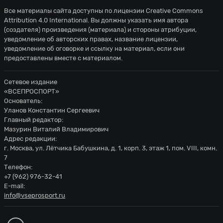
Альберто Палеари из команды Торино
Все материалы сайта доступны по лицензии
Creative Commons
49'
перехватывает навес, направленный
Attribution 4.0 International
. Вы должны указать имя автора
(создателя) произведения (материала) и стороны атрибуции,
в сторону штрафной.
уведомление об авторских правах, название лицензии,
уведомление об оговорке и ссылку на материал, если они
49'
Ювентус начинает контратаку
предоставлены вместе с материалом.
Андреа Камбиасо наносит удар из-за
49'
штрафной, но Альберто Палеари
Сетевое издание
держит все под контролем
«ВСЕПРОСПОРТ»
Основатель:
Жереми Бога навешивает с левого
Уланов Константин Сергеевич
Главный редактор:
50'
углового, но неудачно - мяч уходит за
Мазурин Виталий Владимирович
предел поля.
Адрес редакции:
г. Москва, ул. Лётчика Бабушкина, д. 1, корп. 3, этаж 1, пом. VIII, комн.
50'
Удар от ворот произведет Торино
7
Телефон:
Контроль мяча: Торино: 35%,
50'
+7 (962) 976-32-41
Ювентус: 65%.
E-mail:
info@vseprosport.ru
Торино совершает вбрасывание на
51'
своей половине поля