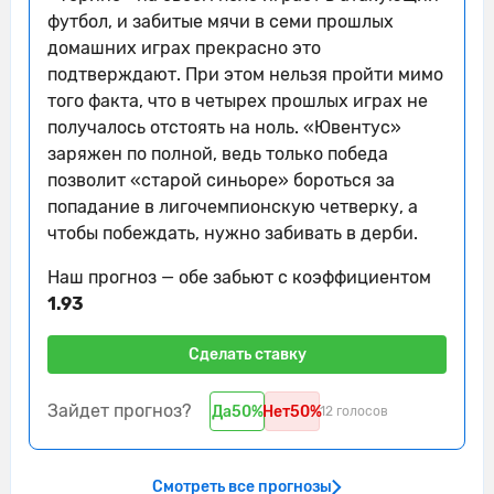
футбол, и забитые мячи в семи прошлых
Жереми Бога из команды Ювентус
домашних играх прекрасно это
16'
подал угловой слева.
подтверждают. При этом нельзя пройти мимо
того факта, что в четырех прошлых играх не
Душан Влахович из команды Ювентус
16'
получалось отстоять на ноль. «Ювентус»
бьет мимо ворот
заряжен по полной, ведь только победа
Федерико Гатти из команды Ювентус
позволит «старой синьоре» бороться за
17'
бьет мимо ворот
попадание в лигочемпионскую четверку, а
чтобы побеждать, нужно забивать в дерби.
17'
Удар от ворот произведет Торино
Федерико Гатти наказан за толчок
Наш прогноз — обе забьют с коэффициентом
17'
Дуван Сапата
1.93
18'
Удар от ворот произведет Ювентус
Сделать ставку
19'
Ювентус пытается что-то создать.
Зайдет прогноз?
Да
50%
Нет
50%
12 голосов
Мануэль Локателли наказан за толчок
19'
Никола Влашич
19'
Ювентус контролирует мяч.
Смотреть все прогнозы