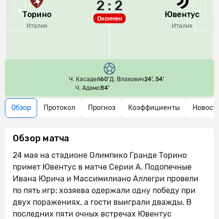
2 : 2
Торино
Ювентус
Окончен
Италия
Италия
Ч. Касадей
60’
Д. Влахович
24’, 54’
Ч. Адамс
84’
Обзор
Протокол
Прогноз
Коэффициенты
Новост
Обзор матча
24 мая на стадионе Олимпико Гранде Торино
примет Ювентус в матче Серии А. Подопечные
Ивана Юрича и Массимилиано Аллегри провели
по пять игр: хозяева одержали одну победу при
двух поражениях, а гости выиграли дважды. В
последних пяти очных встречах Ювентус