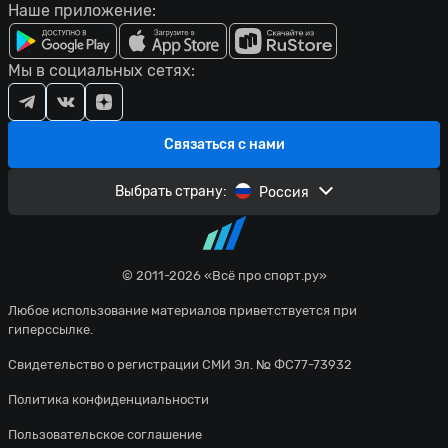
46'
Наше приложение:
своей половине поля
Ювентус совершает вбрасывание на
47'
Мы в социальных сетях:
своей половине поля
Ювентус совершает вбрасывание на
47'
своей половине поля
Связаться с нами
Ардиан Исмайли из команды Торино
Выбрать страну:
Россия
47'
заходит слишком далеко, он валит
Душан Влахович.
48'
Ювентус пытается что-то создать.
© 2011-2026 «Всё про спорт.ру»
Рафаэль Обрадор из команды Торино
Любое использование материалов приветствуется при
48'
перехватывает навес, направленный
гиперссылке.
в сторону штрафной.
Свидетельство о регистрации СМИ Эл. № ФС77-73932
Франсишку Консейсау навешивает с
Политика конфиденциальности
48'
правого углового, но неудачно - мяч
уходит за предел поля.
Пользовательское соглашение