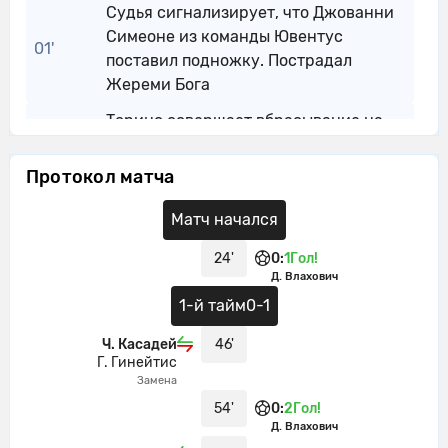
Судья сигнализирует, что Джованни
Симеоне из команды Ювентус
01'
поставил подножку. Пострадал
Жереми Бога
Торино совершает вбрасывание на
01'
своей половине поля
Протокол матча
Судья сигнализирует, что Ллойд
Келли из команды Ювентус поставил
02'
Матч начался
подножку. Пострадал Джованни
Симеоне
24'
0
:
1
Гол!
Д. Влахович
Торино совершает вбрасывание на
02'
1-й тайм
0-1
своей половине поля
Ч. Касадей
46'
02'
Торино контролирует мяч.
Г. Гинейтис
Замена
Андреа Камбиасо из команды
03'
Ювентус перехватывает навес,
54'
0
:
2
Гол!
Д. Влахович
направленный в сторону штрафной.