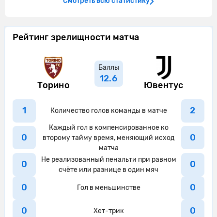
Смотреть всю статистику
Альберто Палеари из команды Торино
37'
перехватывает навес, направленный
в сторону штрафной.
Рейтинг зрелищности матча
Ювентус совершает вбрасывание на
37'
половине поля противника
Баллы
Альберто Палеари из команды Торино
12.6
38'
перехватывает навес, направленный
Торино
Ювентус
в сторону штрафной.
1
2
Количество голов команды в матче
39'
Ювентус контролирует мяч.
Каждый гол в компенсированное ко
Гвидас Гинейтис из команды Торино
0
0
второму тайму время, меняющий исход
40'
опасно и грубо сыграл. Пьер Калулу
матча
пострадал.
Не реализованный пенальти при равном
0
0
счёте или разнице в один мяч
Контроль мяча: Торино: 34%,
40'
Ювентус: 66%.
0
0
Гол в меньшинстве
Уэстон Маккенни из команды
0
0
41'
Ювентус перехватывает навес,
Хет-трик