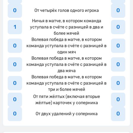
направленный в сторону штрафной.
0
0
От четырёх голов одного игрока
41'
Ювентус пытается что-то создать.
Ничья в матче, в котором команда
Альберто Палеари из команды Торино
1
0
уступала в счёте с разницей в два и
42'
перехватывает навес, направленный
более мячей
в сторону штрафной.
Волевая победа в матче, в котором
0
0
команда уступала в счёте с разницей в
Сол Коко выполняет отбор и
один мяч
42'
завладевает мячом для своей
Волевая победа в матче, в котором
0
0
команды.
команда уступала в счёте с разницей в
два мяча
42'
Торино пытается что-то создать.
Волевая победа в матче, в котором
0
0
команда уступала в счёте с разницей в
Рафаэль Обрадор из команды Торино
три и более мячей
43'
своей передачей успешно находит
От пяти жёлтых (включая вторые
0
0
партнера по команде в штрафной.
жёлтые) карточек у соперника
Гвидас Гинейтис из команды Торино
0
0
43'
От двух удалений у соперника
бьет мимо ворот
43'
Удар от ворот произведет Ювентус