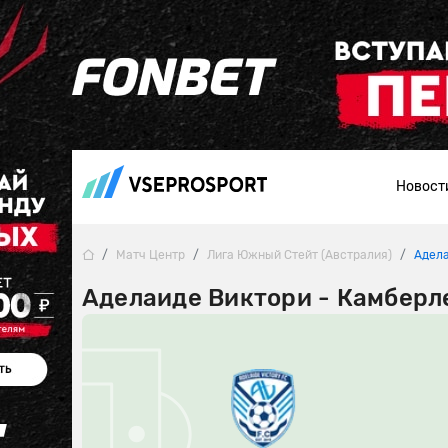
Новост
Матч Центр
Лига Южный Стейт (Австралия)
Адела
Аделаиде Виктори - Камберле