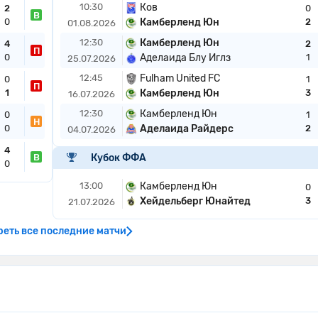
10:30
Ков
2
0
В
0
Камберленд Юн
2
01.08.2026
12:30
Камберленд Юн
4
2
П
0
Аделаида Блу Иглз
1
25.07.2026
12:45
Fulham United FC
0
1
П
1
Камберленд Юн
3
16.07.2026
12:30
Камберленд Юн
0
1
Н
0
Аделаида Райдерс
2
04.07.2026
4
В
Кубок ФФА
0
13:00
Камберленд Юн
0
Хейдельберг Юнайтед
3
21.07.2026
еть все последние матчи