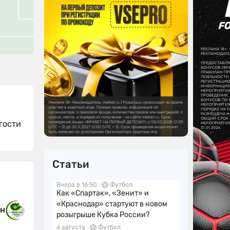
гости
Статьи
Вчера в 16:50
Футбол
Как «Спартак», «Зенит» и
«Краснодар» стартуют в новом
Юн
розыгрыше Кубка России?
4 августа
Футбол