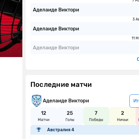
7 М
Аделаиде Виктори
3 А
Аделаиде Виктори
11 
Аделаиде Виктори
Последние матчи
Аделаиде Виктори
Ит
12
25
7
2
Матчи
Голы
Победы
Ничьи
Австралия 4