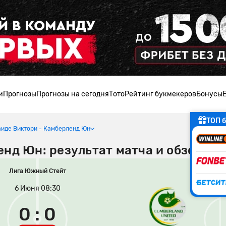
и
Прогнозы
Прогнозы на сегодня
Тото
Рейтинг букмекеров
Бонусы
ТОП б
иде Виктори - Камберленд Юн
нд Юн: результат матча и обзор иг
Лига Южный Стейт
6 Июня 08:30
0 : 0