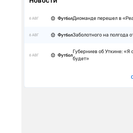
Новости
Диоманде перешел в «Реа
Футбол
6 АВГ
Заболотного на полгода о
Футбол
6 АВГ
Губерниев об Уткине: «Я 
Футбол
6 АВГ
будет»