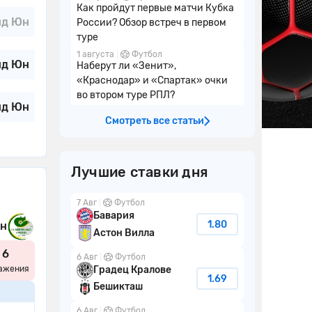
Как пройдут первые матчи Кубка
нд Юн
России? Обзор встреч в первом
туре
1 августа
Футбол
нд Юн
Наберут ли «Зенит»,
«Краснодар» и «Спартак» очки
во втором туре РПЛ?
нд Юн
Смотреть все статьи
Лучшие ставки дня
7 Авг
Футбол
Бавария
1.80
Юн
Астон Вилла
6
6 Авг
Футбол
Градец Кралове
ажения
1.69
Бешикташ
6 Авг
Футбол