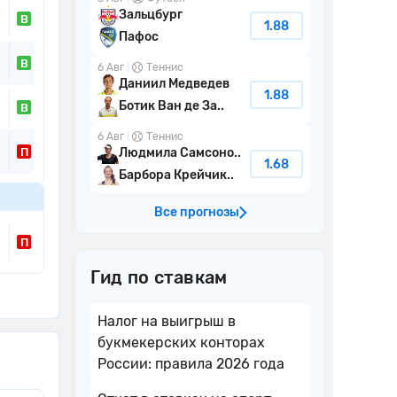
Зальцбург
В
1.88
Пафос
В
6 Авг
Теннис
Даниил Медведев
1.88
Ботик Ван де За..
В
6 Авг
Теннис
П
Людмила Самсоно..
1.68
Барбора Крейчик..
Все прогнозы
П
Гид по ставкам
Налог на выигрыш в
букмекерских конторах
России: правила 2026 года