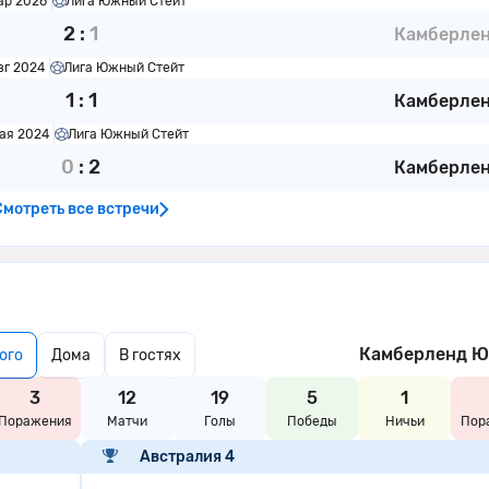
ар 2026
Лига Южный Стейт
2
:
1
Камберле
вг 2024
Лига Южный Стейт
1
:
1
Камберле
Мая 2024
Лига Южный Стейт
0
:
2
Камберле
Смотреть все встречи
Камберленд 
ого
Дома
В гостях
3
12
19
5
1
Поражения
Матчи
Голы
Победы
Ничьи
Пор
Австралия 4