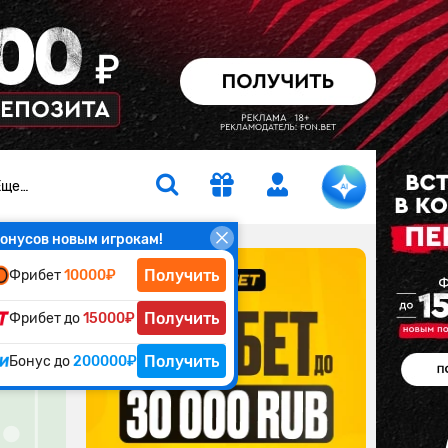
Еще…
онусов новым игрокам!
Получить
Фрибет
10000₽
ры
Получить
Фрибет до
15000₽
Получить
Бонус до
200000₽