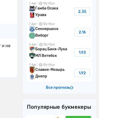
7 Авг
Футбол
Гамба Осака
2.35
Урава
7 Авг
Футбол
Сеннерьюск
2.16
Виборг
6 Авг
Футбол
 и не
Борац Баня-Лука
1.93
МЛ Витебск
7 Авг
Футбол
Славия-Мозырь
1.92
Днепр
Все прогнозы
Популярные букмекеры