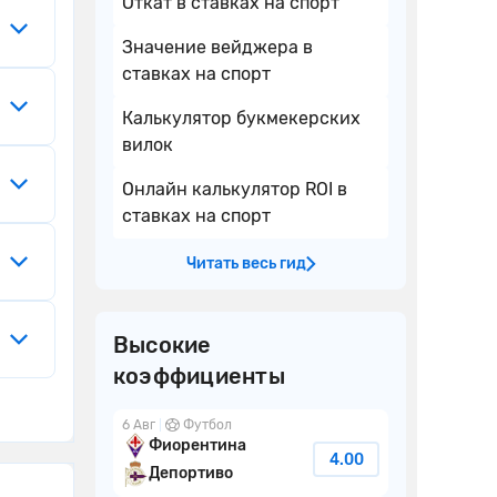
Откат в ставках на спорт
Значение вейджера в
ставках на спорт
Калькулятор букмекерских
вилок
Онлайн калькулятор ROI в
ставках на спорт
Читать весь гид
Высокие
коэффициенты
6 Авг
Футбол
Фиорентина
4.00
Депортиво