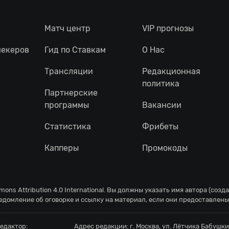
Матч центр
VIP прогнозы
мекеров
Гид по Ставкам
О Нас
Трансляции
Редакционная
политика
Партнерские
программы
Вакансии
Статистика
Фрибеты
Капперы
Промокоды
ons Attribution 4.0 International
. Вы должны указать имя автора (созд
едомление об оговорке и ссылку на материал, если они предоставлены
едактор:
Адрес редакции:
г. Москва, ул. Лётчика Бабушкин