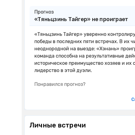
Прогноз
«Тяньцзинь Тайгер» не проиграет
«Тяньцзинь Тайгер» уверенно контролиру
победы в последних пяти встречах. В их ч
неоднородной на выезде: «Хэнань» проиг
команда способна на результативные дейс
историческое преимущество хозяев и их с
лидерство в этой дуэли.
Понравился прогноз?
С
Личные встречи