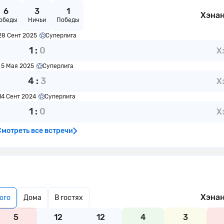
6
3
1
Хэна
обеды
Ничьи
Победы
28 Сент 2025
Суперлига
1
:
0
Х
5 Мая 2025
Суперлига
4
:
3
Х
14 Сент 2024
Суперлига
1
:
0
Х
Смотреть все встречи
Хэна
ого
Дома
В гостях
5
12
12
4
3