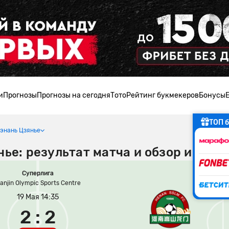
и
Прогнозы
Прогнозы на сегодня
Тото
Рейтинг букмекеров
Бонусы
ТОП б
Хэнань Цзянье
нье: результат матча и обзор игры
Суперлига
ianjin Olympic Sports Centre
19 Мая 14:35
2 : 2