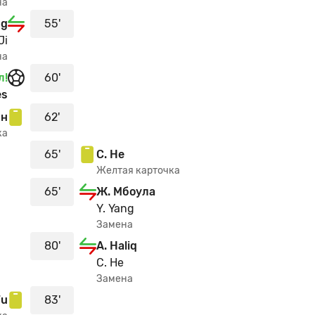
на
ng
55'
Ji
на
л!
60'
es
ин
62'
ка
65'
C. He
Желтая карточка
65'
Ж. Мбоула
Y. Yang
Замена
80'
A. Haliq
C. He
Замена
Wu
83'