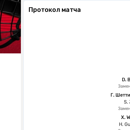
Протокол матча
D. 
Заме
Г. Шетт
S. 
Заме
X. 
H. G