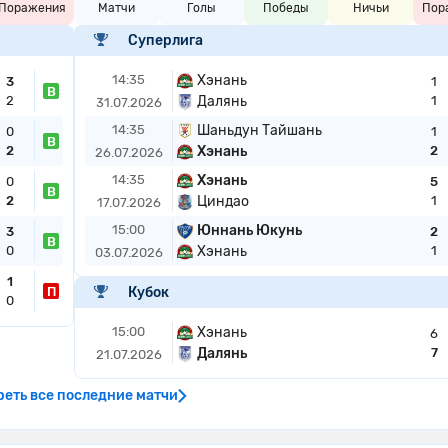
Поражения
Матчи
Голы
Победы
Ничьи
Пор
Суперлига
14:35
Хэнань
3
1
В
2
Далянь
1
31.07.2026
14:35
Шаньдун Тайшань
0
1
В
2
Хэнань
2
26.07.2026
14:35
Хэнань
0
5
В
2
Циндао
1
17.07.2026
15:00
Юннань Юкунь
3
2
В
0
Хэнань
1
03.07.2026
1
П
Кубок
0
15:00
Хэнань
6
Далянь
7
21.07.2026
еть все последние матчи