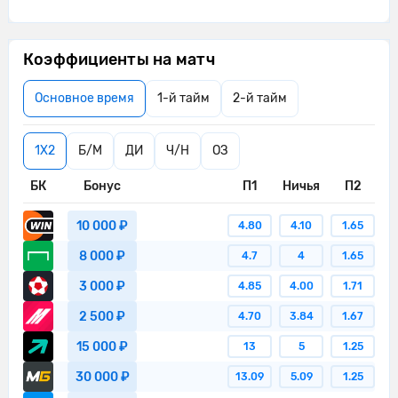
Коэффициенты на матч
Основное время
1-й тайм
2-й тайм
1X2
Б/М
ДИ
Ч/Н
ОЗ
БК
Бонус
П1
Ничья
П2
10 000 ₽
4.80
4.10
1.65
8 000 ₽
4.7
4
1.65
3 000 ₽
4.85
4.00
1.71
2 500 ₽
4.70
3.84
1.67
15 000 ₽
13
5
1.25
30 000 ₽
13.09
5.09
1.25