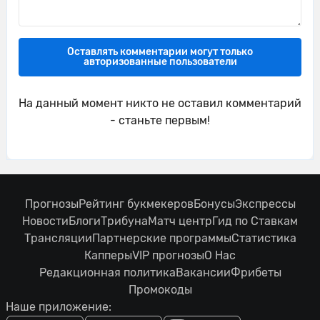
Оставлять комментарии могут только
авторизованные пользователи
На данный момент никто не оставил комментарий
- станьте первым!
Прогнозы
Рейтинг букмекеров
Бонусы
Экспрессы
Новости
Блоги
Трибуна
Матч центр
Гид по Ставкам
Трансляции
Партнерские программы
Статистика
Капперы
VIP прогнозы
О Нас
Редакционная политика
Вакансии
Фрибеты
Промокоды
Наше приложение: