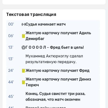
Текстовая трансляция
00'
Судья начинает матч
Желтую карточку получает Адиль
06'
Демирбаг
13'
Г О О О О Л - Фред бьет в цель!
Мухаммед Актюркоглу сделал
13'
результативную передачу.
24'
Желтую карточку получает Фред
Желтую карточку получает Дениз
44'
Тюрюч
Конец. Судья свистит три раза,
45'
обозначая, что матч окончен