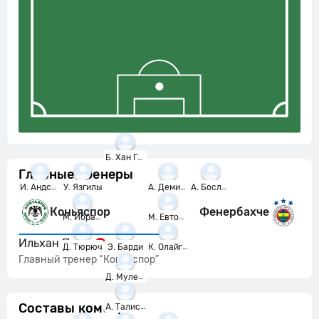
Б. Хан Гунгорду
Главные тренеры
И. Андсуана
У. Язгилы
А. Демирбаг
А. Бослюк
Коньяспор
Фенербахче
М. Ибрахимоглу
М. Евтович
Ильхан Палут
Д. Тюрюч
Э. Барди
К. Олайгбе
Главный тренер “Коньяспор”
Д. Мулека
Составы команд
А. Талиска