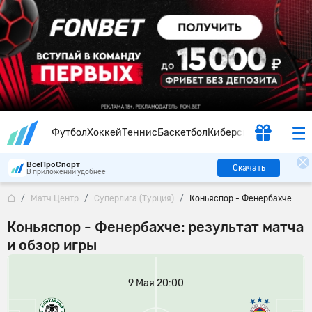
Футбол
Хоккей
Теннис
Баскетбол
Киберспорт
ВсеПроСпорт
Скачать
В приложении удобнее
Матч Центр
Суперлига (Турция)
Коньяспор - Фенербахче
Коньяспор - Фенербахче: результат матча
и обзор игры
9 Мая 20:00