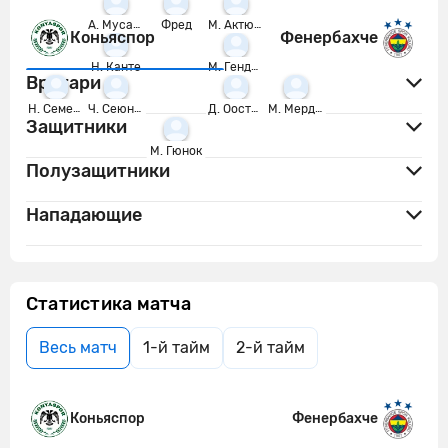
А. Мусаба
Фред
М. Актюркоглу
Коньяспор
Фенербахче
Н. Канте
М. Гендузи
Вратари
Н. Семеду
Ч. Сеюнджю
Д. Оостервольде
М. Мерджан
Защитники
М. Гюнок
Полузащитники
Нападающие
Статистика матча
Весь матч
1-й тайм
2-й тайм
Коньяспор
Фенербахче