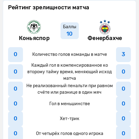
Рейтинг зрелищности матча
Баллы
10
Коньяспор
Фенербахче
0
3
Количество голов команды в матче
Каждый гол в компенсированное ко
0
0
второму тайму время, меняющий исход
матча
Не реализованный пенальти при равном
0
0
счёте или разнице в один мяч
0
0
Гол в меньшинстве
0
0
Хет-трик
0
0
От четырёх голов одного игрока