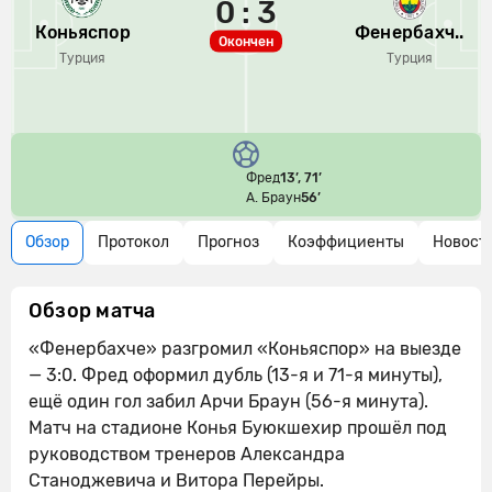
0 : 3
Коньяспор
Фенербахч..
Окончен
Турция
Турция
Фред
13’, 71’
А. Браун
56’
Обзор
Протокол
Прогноз
Коэффициенты
Новост
Обзор матча
«Фенербахче» разгромил «Коньяспор» на выезде
— 3:0. Фред оформил дубль (13-я и 71-я минуты),
ещё один гол забил Арчи Браун (56-я минута).
Матч на стадионе Конья Буюкшехир прошёл под
руководством тренеров Александра
Станоджевича и Витора Перейры.