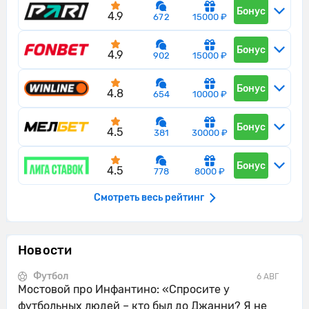
Бонус
4.9
672
15000 ₽
Бонус
4.9
902
15000 ₽
Бонус
4.8
654
10000 ₽
Бонус
4.5
381
30000 ₽
Бонус
4.5
778
8000 ₽
Смотреть весь рейтинг
Новости
Футбол
6 АВГ
Мостовой про Инфантино: «Спросите у
футбольных людей – кто был до Джанни? Я не