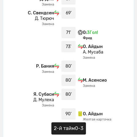
Субаси выходит вместо него
Замена
Андерсон Талиска уходит с поля.
С. Свендсен
69'
80'
Д. Тюрюч
Марко Асенсио выходит вместо него
Замена
Адиль Демирбаг уходит с поля. Райян
71'
0
:
3
Гол!
80'
Бания выходит вместо него
Фред
73'
О. Айдын
Вот и все! Рефери свистит
А. Мусаба
90'
финальный свисток
Замена
Р. Бания
80'
Желтую карточку получает Огуз
90'
Замена
Айдын
80'
М. Асенсио
Замена
Я. Субаси
80'
Д. Мулека
Замена
90'
О. Айдын
Желтая карточка
2-й тайм
0-3