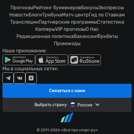
Прогнозы
Рейтинг букмекеров
Бонусы
Экспрессы
Новости
Блоги
Трибуна
Матч центр
Гид по Ставкам
Трансляции
Партнерские программы
Статистика
Капперы
VIP прогнозы
О Нас
Редакционная политика
Вакансии
Фрибеты
Промокоды
Наше приложение:
Мы в социальных сетях:
Связаться с нами
Выбрать страну:
Россия
© 2011-2026 «Всё про спорт.ру»