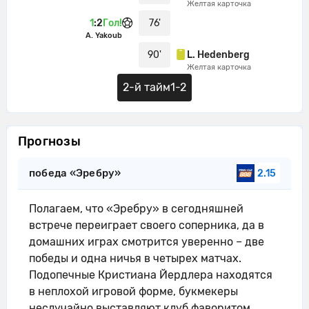
Желтая карточка
1
:
2
Гол!
76'
A. Yakoub
90'
L. Hedenberg
Желтая карточка
2-й тайм
1-2
Прогнозы
победа «Эребру»
2.15
Полагаем, что «Эребру» в сегодняшней
встрече переиграет своего соперника, да в
домашних играх смотрится уверенно – две
победы и одна ничья в четырех матчах.
Подопечные Кристиана Йердлера находятся
в неплохой игровой форме, букмекеры
неслучайно выставляют клуб фаворитом.