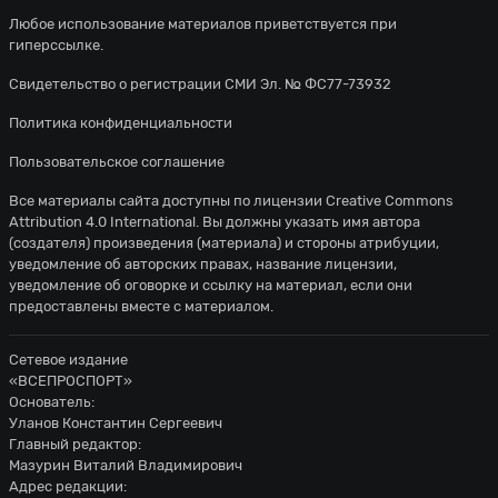
Любое использование материалов приветствуется при
гиперссылке.
Свидетельство о регистрации СМИ Эл. № ФС77-73932
Политика конфиденциальности
Пользовательское соглашение
Все материалы сайта доступны по лицензии
Creative Commons
Attribution 4.0 International
. Вы должны указать имя автора
(создателя) произведения (материала) и стороны атрибуции,
уведомление об авторских правах, название лицензии,
уведомление об оговорке и ссылку на материал, если они
предоставлены вместе с материалом.
Сетевое издание
«ВСЕПРОСПОРТ»
Основатель:
Уланов Константин Сергеевич
Главный редактор:
Мазурин Виталий Владимирович
Адрес редакции: