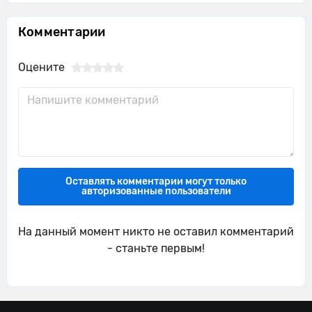
Комментарии
Оцените
Оставлять комментарии могут только
авторизованные пользователи
На данный момент никто не оставил комментарий
- станьте первым!