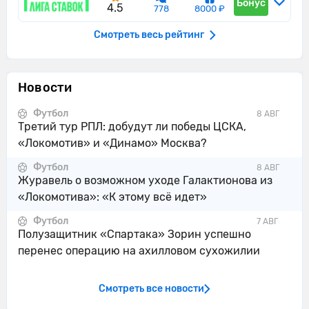
Бонус
4.5
778
8000 ₽
Смотреть весь рейтинг
Новости
Футбол
8 АВГ
Третий тур РПЛ: добудут ли победы ЦСКА,
«Локомотив» и «Динамо» Москва?
Футбол
8 АВГ
Журавель о возможном уходе Галактионова из
«Локомотива»: «К этому всё идет»
Футбол
7 АВГ
Полузащитник «Спартака» Зорин успешно
перенес операцию на ахилловом сухожилии
Смотреть все новости