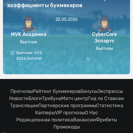
коэффициенты букмекеров
22.05.2026
MVK Академия
CyberCore
Эспортс
Вьетнам
Вьетнам
Вьетнам. VCS
2026 Summer
Прогнозы
Рейтинг букмекеров
Бонусы
Экспрессы
Новости
Блоги
Трибуна
Матч центр
Гид по Ставкам
Трансляции
Партнерские программы
Статистика
Капперы
VIP прогнозы
О Нас
Редакционная политика
Вакансии
Фрибеты
Промокоды