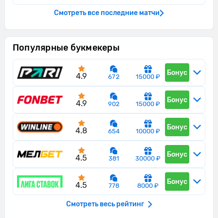
Смотреть все последние матчи
Популярные букмекеры
Бонус
4.9
672
15000 ₽
Бонус
4.9
902
15000 ₽
Бонус
4.8
654
10000 ₽
Бонус
4.5
381
30000 ₽
Бонус
4.5
778
8000 ₽
Смотреть весь рейтинг