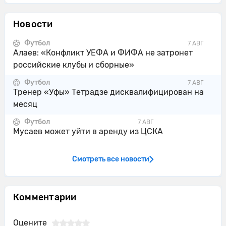
Новости
Футбол
7 АВГ
Алаев: «Конфликт УЕФА и ФИФА не затронет
российские клубы и сборные»
Футбол
7 АВГ
Тренер «Уфы» Тетрадзе дисквалифицирован на
месяц
Футбол
7 АВГ
Мусаев может уйти в аренду из ЦСКА
Смотреть все новости
Комментарии
Оцените