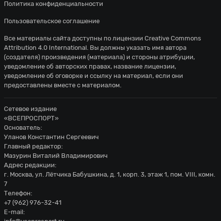
Политика конфиденциальности
Пользовательское соглашение
Все материалы сайта доступны по лицензии
Creative Commons
Attribution 4.0 International
. Вы должны указать имя автора
(создателя) произведения (материала) и стороны атрибуции,
уведомление об авторских правах, название лицензии,
уведомление об оговорке и ссылку на материал, если они
предоставлены вместе с материалом.
Сетевое издание
«ВСЕПРОСПОРТ»
Основатель:
Уланов Константин Сергеевич
Главный редактор:
Мазурин Виталий Владимирович
Адрес редакции:
г. Москва, ул. Лётчика Бабушкина, д. 1, корп. 3, этаж 1, пом. VIII, комн.
7
Телефон:
+7 (962) 976-32-41
E-mail: