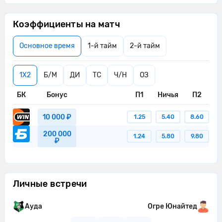
Коэффициенты на матч
Основное время
1-й тайм
2-й тайм
1X2
Б/М
ДИ
ТС
Ч/Н
ОЗ
БК
Бонус
П1
Ничья
П2
10 000 ₽
1.25
5.40
8.60
200 000
1.24
5.80
9.80
₽
Личные встречи
Ауда
Огре Юнайтед