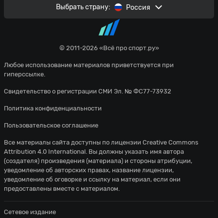
Выбрать страну:
Россия
© 2011-2026 «Всё про спорт.ру»
Любое использование материалов приветствуется при
гиперссылке.
Свидетельство о регистрации СМИ Эл. № ФС77-73932
Политика конфиденциальности
Пользовательское соглашение
Все материалы сайта доступны по лицензии
Creative Commons
Attribution 4.0 International
. Вы должны указать имя автора
(создателя) произведения (материала) и стороны атрибуции,
уведомление об авторских правах, название лицензии,
уведомление об оговорке и ссылку на материал, если они
предоставлены вместе с материалом.
Сетевое издание