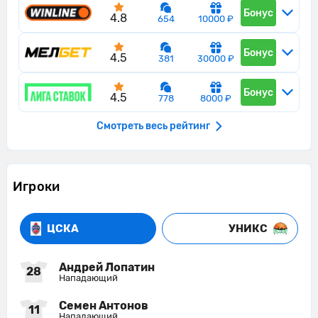
Бонус
4.8
654
10000 ₽
Бонус
4.5
381
30000 ₽
Бонус
4.5
778
8000 ₽
Смотреть весь рейтинг
Игроки
ЦСКА
УНИКС
Андрей Лопатин
28
Нападающий
Семен Антонов
11
Нападающий