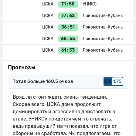
71 : 50
ЦСКА
УНИКС
77 : 62
ЦСКА
Локомотив-Кубань
56 : 51
ЦСКА
Локомотив-Кубань
68 : 55
ЦСКА
Локомотив-Кубань
61 : 53
ЦСКА
Локомотив-Кубань
Прогнозы
Тотал больше 160.5 очков
1.75
Вряд ли стоит ждать смены тенденции.
Скорее всего, ЦСКА дома продолжит
доминировать и агрессивно действовать в
атаке. УНИКСу придется чем-то отвечать,
ведь предыдущий матч показал, что игра от
обороны не сработала. Мы предполагаем, что