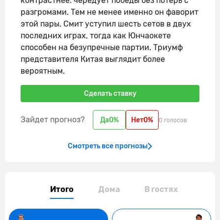
контрастнее: чередует победы без потерь с
разгромами. Тем не менее именно он фаворит
этой пары. Смит уступил шесть сетов в двух
последних играх, тогда как Юнчаокете
способен на безупречные партии. Триумф
представителя Китая выглядит более
вероятным.
Сделать ставку
Зайдет прогноз?
Да
0%
Нет
0%
0 голосов
Смотреть все прогнозы
Итого
Дома
В гостях