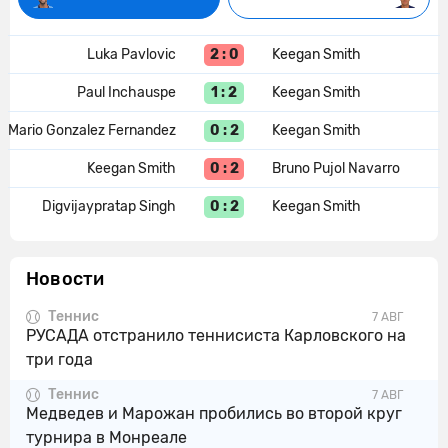
2 : 0
Luka Pavlovic
Keegan Smith
1 : 2
Paul Inchauspe
Keegan Smith
0 : 2
Mario Gonzalez Fernandez
Keegan Smith
0 : 2
Keegan Smith
Bruno Pujol Navarro
0 : 2
Digvijaypratap Singh
Keegan Smith
Новости
Теннис
7 АВГ
РУСАДА отстранило теннисиста Карловского на
три года
Теннис
7 АВГ
Медведев и Марожан пробились во второй круг
турнира в Монреале