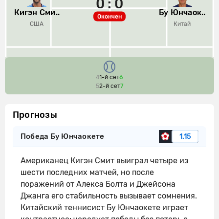
0 : 0
Кигэн Сми..
Бу Юнчаок..
Окончен
США
Китай
4
1-й сет
6
5
2-й сет
7
Прогнозы
Победа Бу Юнчаокете
1.15
Американец Кигэн Смит выиграл четыре из
шести последних матчей, но после
поражений от Алекса Болта и Джейсона
Джанга его стабильность вызывает сомнения.
Китайский теннисист Бу Юнчаокете играет