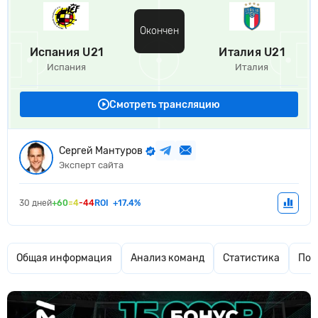
Окончен
Испания U21
Италия U21
Испания
Италия
Смотреть трансляцию
Сергей Мантуров
Эксперт сайта
30 дней
+60
=4
-44
ROI
+17.4%
Общая информация
Анализ команд
Статистика
Поп