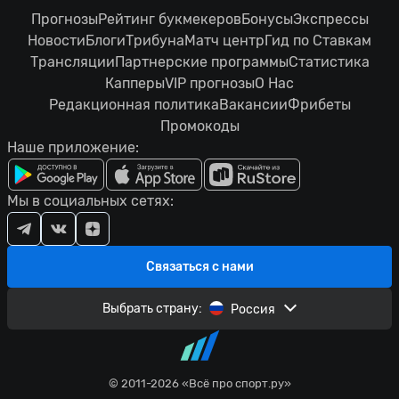
Прогнозы
Рейтинг букмекеров
Бонусы
Экспрессы
Новости
Блоги
Трибуна
Матч центр
Гид по Ставкам
Трансляции
Партнерские программы
Статистика
Капперы
VIP прогнозы
О Нас
Редакционная политика
Вакансии
Фрибеты
Промокоды
Наше приложение:
Мы в социальных сетях:
Связаться с нами
Выбрать страну:
Россия
© 2011-2026 «Всё про спорт.ру»