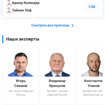
Адмир Календер
1.32
Теймен Лоф
Смотреть все прогнозы
Наши эксперты
Игорь
Владимир
Константин
Семшов
Крикунов
Уланов
Экс-игрок сборной
Эксперт, тренер
Основатель сайта
России
сборной России
ВсеПроСпорт.ру