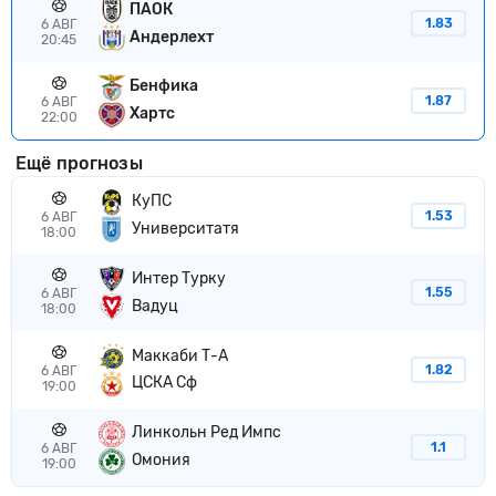
ПАОК
1.83
6 АВГ
Андерлехт
20:45
Бенфика
1.87
6 АВГ
Хартс
22:00
Ещё прогнозы
КуПС
1.53
6 АВГ
Университатя
18:00
Интер Турку
1.55
6 АВГ
Вадуц
18:00
Маккаби Т-А
1.82
6 АВГ
ЦСКА Сф
19:00
Линкольн Ред Импс
1.1
6 АВГ
Омония
19:00