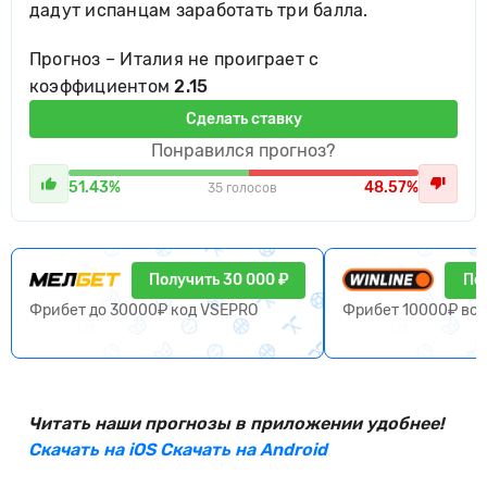
дадут испанцам заработать три балла.
Прогноз – Италия не проиграет с
коэффициентом
2.15
Сделать ставку
Понравился прогноз?
51.43%
48.57%
35 голосов
Получить 30 000 ₽
По
Фрибет до 30000₽ код VSEPRO
Фрибет 10000₽ вс
Читать наши прогнозы в приложении удобнее!
Скачать на iOS
Скачать на Android