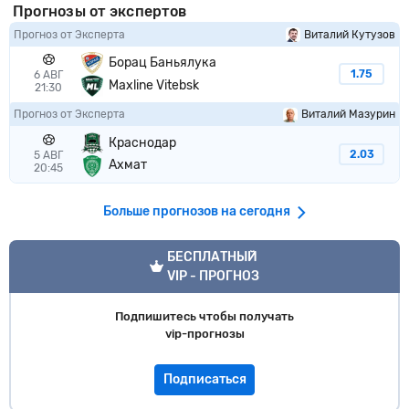
Прогнозы от экспертов
Прогноз от Эксперта
Виталий Кутузов
Борац Баньялука
1.75
6 АВГ
Maxline Vitebsk
21:30
Прогноз от Эксперта
Виталий Мазурин
Краснодар
2.03
5 АВГ
Ахмат
20:45
Больше прогнозов на сегодня
VIP прогноз
БЕСПЛАТНЫЙ
VIP - ПРОГНОЗ
Подпишитесь чтобы получать
vip-прогнозы
Подписаться