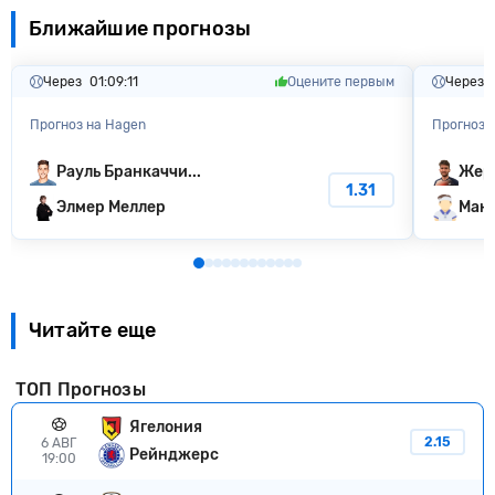
Ближайшие прогнозы
Через
01:09:10
Оцените первым
Через
Прогноз на Hagen
Прогноз 
Рауль Бранкаччи...
Жер
1.31
Элмер Меллер
Макс
Читайте еще
ТОП Прогнозы
Ягелония
2.15
6 АВГ
Рейнджерс
19:00