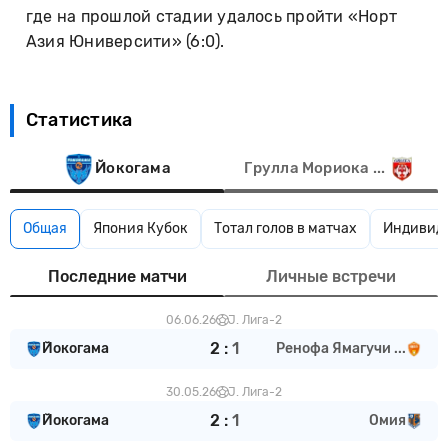
где на прошлой стадии удалось пройти «Норт
Азия Юниверсити» (6:0).
Статистика
Йокогама
Грулла Мориока ...
Общая
Япония Кубок
Тотал голов в матчах
Индивиду
Последние матчи
Личные встречи
06.06.26
J. Лига-2
2
:
1
Йокогама
Ренофа Ямагучи ...
30.05.26
J. Лига-2
2
:
1
Йокогама
Омия