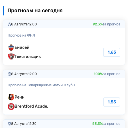
Прогнозы на сегодня
8 Августа
12:00
92.3%
за прогноз
Прогноз на ФНЛ
Енисей
1.63
Текстильщик
8 Августа
12:00
100%
за прогноз
Прогноз на Товарищеские матчи. Клубы
Ренн
1.55
Brentford Acade.
8 Августа
12:30
83.3%
за прогноз