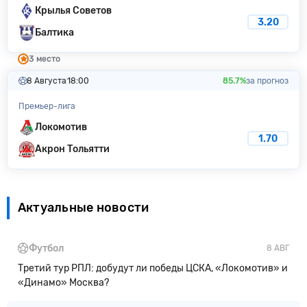
Крылья Советов
3.20
Балтика
3 место
8 Августа
18:00
85.7%
за прогноз
Премьер-лига
Локомотив
1.70
Акрон Тольятти
Актуальные новости
Футбол
8 АВГ
Третий тур РПЛ: добудут ли победы ЦСКА, «Локомотив» и
«Динамо» Москва?