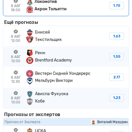
Локомотив
1.70
8 АВГ
Акрон Тольятти
18:00
Ещё прогнозы
Енисей
1.63
8 АВГ
Текстильщик
12:00
Ренн
1.55
8 АВГ
Brentford Academy
12:00
Вестерн Сидней Уондерерс
2.17
8 АВГ
Мельбурн Виктори
12:30
Ависпа Фукуока
1.23
8 АВГ
Кобе
13:00
Прогнозы от экспертов
Прогноз от Эксперта
Виталий Мазурин
ЦСКА