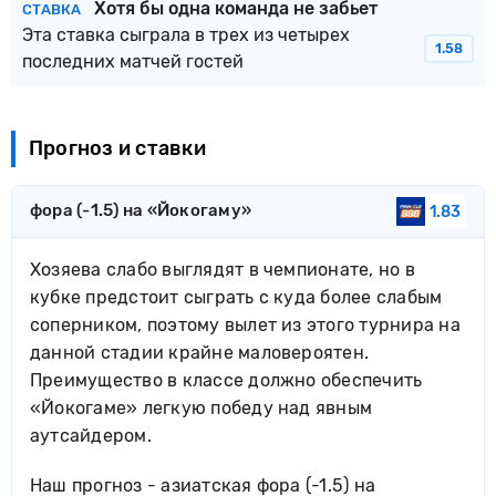
Хотя бы одна команда не забьет
СТАВКА
Эта ставка сыграла в трех из четырех
1.58
последних матчей гостей
Прогноз и ставки
фора (-1.5) на «Йокогаму»
1.83
Хозяева слабо выглядят в чемпионате, но в
кубке предстоит сыграть с куда более слабым
соперником, поэтому вылет из этого турнира на
данной стадии крайне маловероятен.
Преимущество в классе должно обеспечить
«Йокогаме» легкую победу над явным
аутсайдером.
Наш прогноз - азиатская фора (-1.5) на