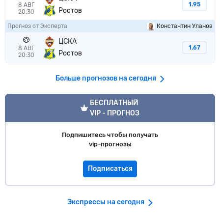
1.95
8 АВГ
Ростов
20:30
Прогноз от Эксперта
Константин Уланов
ЦСКА
1.67
8 АВГ
Ростов
20:30
Больше прогнозов на сегодня
VIP прогноз
БЕСПЛАТНЫЙ
VIP - ПРОГНОЗ
Подпишитесь чтобы получать
vip-прогнозы
Подписаться
Экспрессы на сегодня