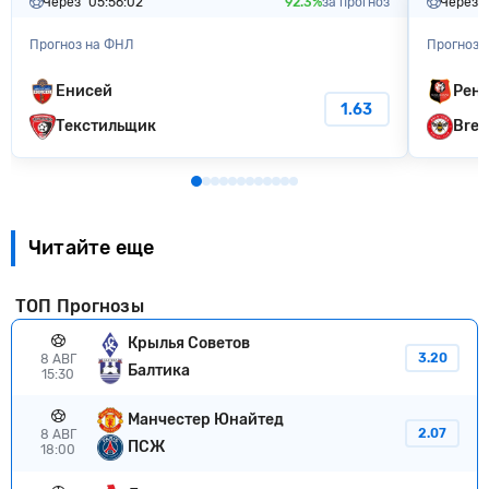
Через
05:56:01
92.3%
за прогноз
Через
Прогноз на ФНЛ
Прогноз 
Енисей
Рен
1.63
Текстильщик
Bren
Читайте еще
ТОП Прогнозы
Крылья Советов
3.20
8 АВГ
Балтика
15:30
Манчестер Юнайтед
2.07
8 АВГ
ПСЖ
18:00