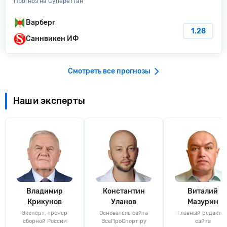
Прогноз на Супереттан
Варберг
1.28
Саннвикен ИФ
Смотреть все прогнозы
Наши эксперты
Владимир
Константин
Виталий
Крикунов
Уланов
Мазурин
Эксперт, тренер
Основатель сайта
Главный редакто
сборной России
ВсеПроСпорт.ру
сайта