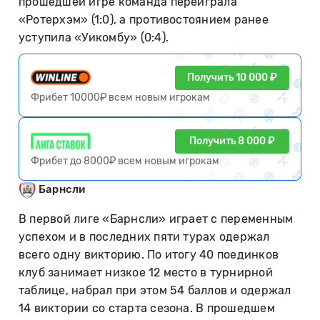
прошедшей игре команда переиграла
«Ротерхэм» (1:0), а противостоянием ранее
уступила «Уикомбу» (0:4).
Получить 10 000 ₽
Фрибет 10000₽ всем новым игрокам
Получить 8 000 ₽
Фрибет до 8000₽ всем новым игрокам
Барнсли
В первой лиге «Барнсли» играет с переменным
успехом и в последних пяти турах одержал
всего одну викторию. По итогу 40 поединков
клуб занимает низкое 12 место в турнирной
таблице, набрал при этом 54 баллов и одержал
14 виктории со старта сезона. В прошедшем