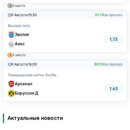
2 место
9 Августа
15:30
91.7%
за прогноз
Высшая лига
Зволле
1.73
Аякс
3 место
9 Августа
16:00
89.3%
за прогноз
Товарищеские матчи. Клубы
Арсенал
1.63
Боруссия Д
Актуальные новости