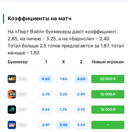
Коэффициенты на матч
На «Порт Вэйл» букмекеры дают коэффициент
2.85, на ничью – 3.25, а на «Барнсли» – 2.40.
Тотал больше 2.5 голов предлагается за 1.87, тотал
меньше – 1.83
Букмекер
1
X
2
Новым игрокам
4.60
1.62
4.60
30 000 ₽
Live
2.70
3.25
2.49
10 000 ₽
Live
3.95
1.75
3.70
15 000 ₽
Live
2.81
3.46
2.54
—
Live