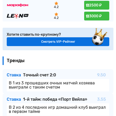
2500 ₽
4.2
3000 ₽
4.2
Хотите ставить по-крупному?
Смотреть VIP-Рейтинг
Тренды
Ставка
Точный счет 2:0
9.50
В 1 из 3 прошедших очных матчей хозяева
выиграли с таким счетом
Ставка
1-й тайм: победа «Порт Вейла»
3.55
В 2 из 4 последних игр домашний клуб выиграл
в первом тайме