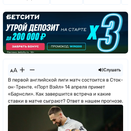
Слушать
В первой английской лиги матч состоится в Сток-
он-Тренте. «Порт Вэйл» 14 апреля примет
«Барнсли». Как завершится встреча и какие
ставки в матче сыграют? Ответ в нашем прогнозе.