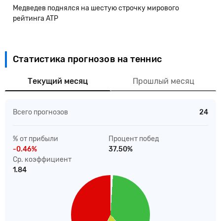
Медведев поднялся на шестую строчку мирового
рейтинга ATP
Статистика прогнозов на теннис
Текущий месяц
Прошлый месяц
Всего прогнозов
24
% от прибыли
Процент побед
-0.46%
37.50%
Ср. коэффициент
1.84