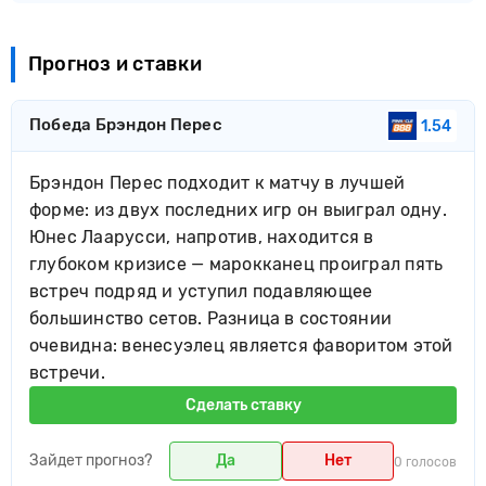
Прогноз и ставки
Победа Брэндон Перес
1.54
Брэндон Перес подходит к матчу в лучшей
форме: из двух последних игр он выиграл одну.
Юнес Лаарусси, напротив, находится в
глубоком кризисе — марокканец проиграл пять
встреч подряд и уступил подавляющее
большинство сетов. Разница в состоянии
очевидна: венесуэлец является фаворитом этой
встречи.
Сделать ставку
Зайдет прогноз?
Да
Нет
0 голосов