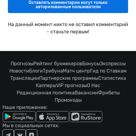
Оставлять комментарии могут только
авторизованные пользователи
На данный момент никто не оставил комментарий
- станьте первым!
Прогнозы
Рейтинг букмекеров
Бонусы
Экспрессы
Новости
Блоги
Трибуна
Матч центр
Гид по Ставкам
Трансляции
Партнерские программы
Статистика
Капперы
VIP прогнозы
О Нас
Редакционная политика
Вакансии
Фрибеты
Промокоды
Наше приложение:
Мы в социальных сетях: