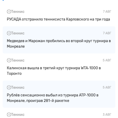
Теннис
7 АВГ
РУСАДА отстранило теннисиста Карловского на три года
Теннис
7 АВГ
Медведев и Марожан пробились во второй круг турнира в
Монреале
Теннис
5 АВГ
Калинская вышла в третий круг турнира WTA‑1000 в
Торонто
Теннис
5 АВГ
Рублёв сенсационно выбыл из турнира ATP‑1000 в
Монреале, проиграв 281-й ракетке
Теннис
3 АВГ