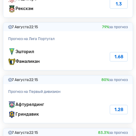
1.3
Рексхэм
7 Августа
22:15
79%
за прогноз
Прогноз на Лига Португал
Эшторил
1.68
Фамаликан
7 Августа
22:15
80%
за прогноз
Прогноз на Первый дивизион
Афтурелдинг
1.28
Гриндавик
7 Августа
22:15
83.3%
за прогноз