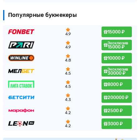
Популярные букмекеры
15000 ₽
4.9
Эксклюзив
15000 ₽
4.9
10000 ₽
4.8
Эксклюзив
30000 ₽
4.5
8000 ₽
4.5
200000 ₽
4.3
2500 ₽
4.2
3000 ₽
4.2