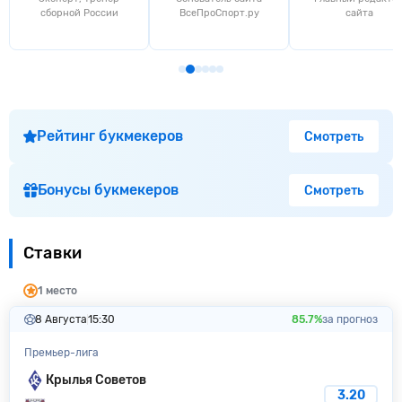
сборной России
ВсеПроСпорт.ру
сайта
Рейтинг букмекеров
Смотреть
Бонусы букмекеров
Смотреть
Ставки
1 место
8 Августа
15:30
85.7%
за прогноз
Премьер-лига
Крылья Советов
3.20