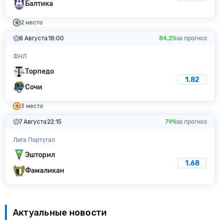
Балтика
2 место
8 Августа
18:00
84.2%
за прогноз
ФНЛ
Торпедо
1.82
Сочи
3 место
7 Августа
22:15
79%
за прогноз
Лига Португал
Эшторил
1.68
Фамаликан
Актуальные новости