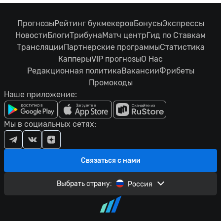
Прогнозы
Рейтинг букмекеров
Бонусы
Экспрессы
Новости
Блоги
Трибуна
Матч центр
Гид по Ставкам
Трансляции
Партнерские программы
Статистика
Капперы
VIP прогнозы
О Нас
Редакционная политика
Вакансии
Фрибеты
Промокоды
Наше приложение:
Мы в социальных сетях:
Связаться с нами
Выбрать страну:
Россия