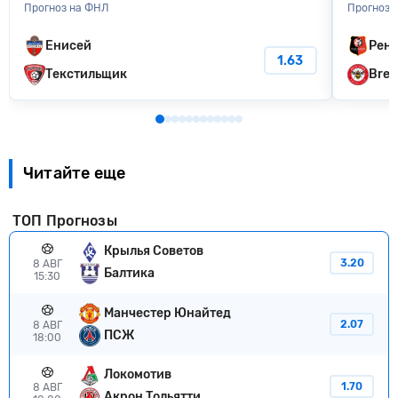
Прогноз на ФНЛ
Прогноз 
Енисей
Рен
1.63
Текстильщик
Bren
Читайте еще
ТОП Прогнозы
Крылья Советов
3.20
8 АВГ
Балтика
15:30
Манчестер Юнайтед
2.07
8 АВГ
ПСЖ
18:00
Локомотив
1.70
8 АВГ
Акрон Тольятти