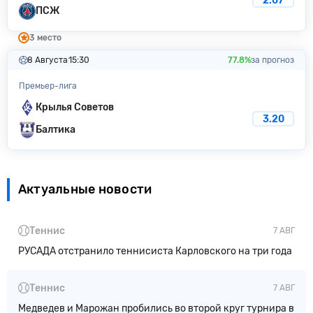
2.07
ПСЖ
3 место
8 Августа
15:30
77.8%
за прогноз
Премьер-лига
Крылья Советов
3.20
Балтика
Актуальные новости
Теннис
7 АВГ
РУСАДА отстранило теннисиста Карловского на три года
Теннис
7 АВГ
Медведев и Марожан пробились во второй круг турнира в