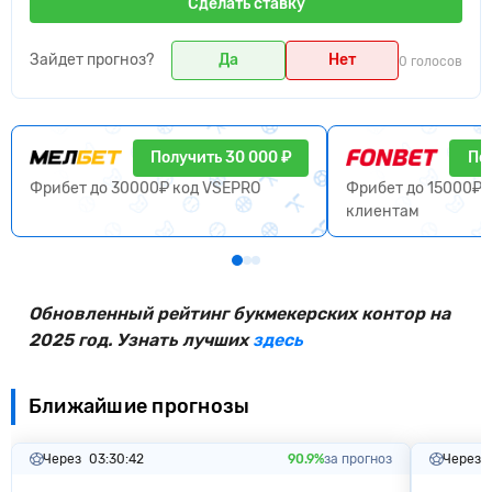
Сделать ставку
Зайдет прогноз?
Да
Нет
0 голосов
Получить 30 000 ₽
По
Фрибет до 30000₽ код VSEPRO
Фрибет до 15000₽ 
клиентам
Обновленный рейтинг букмекерских контор на
2025 год. Узнать лучших
здесь
Ближайшие прогнозы
Через
03:30:41
90.9%
за прогноз
Через