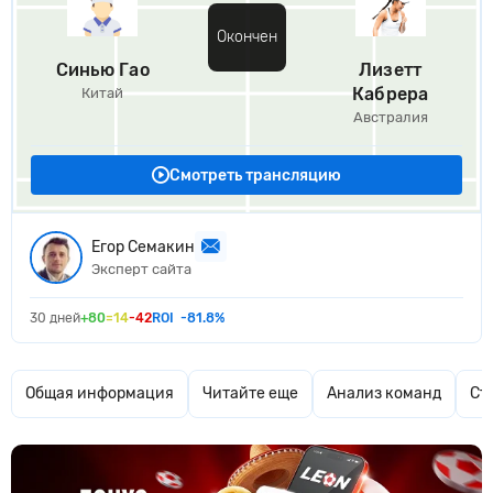
Окончен
Синью Гао
Лизетт
Кабрера
Китай
Австралия
Смотреть трансляцию
Егор Семакин
Эксперт сайта
30 дней
+80
=14
-42
ROI
-81.8%
Общая информация
Читайте еще
Анализ команд
Ст