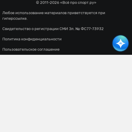
© 2011-2026 «Всё про спорт.ру»
Любое использование материалов приветствуется при
гиперссылке.
Свидетельство о регистрации СМИ Эл. № ФС77-73932
Политика конфиденциальности
Пользовательское соглашение
Все материалы сайта доступны по лицензии
Creative Commons
Attribution 4.0 International
. Вы должны указать имя автора
(создателя) произведения (материала) и стороны атрибуции,
уведомление об авторских правах, название лицензии,
уведомление об оговорке и ссылку на материал, если они
предоставлены вместе с материалом.
Сетевое издание
«ВСЕПРОСПОРТ»
Основатель:
Уланов Константин Сергеевич
Главный редактор:
Мазурин Виталий Владимирович