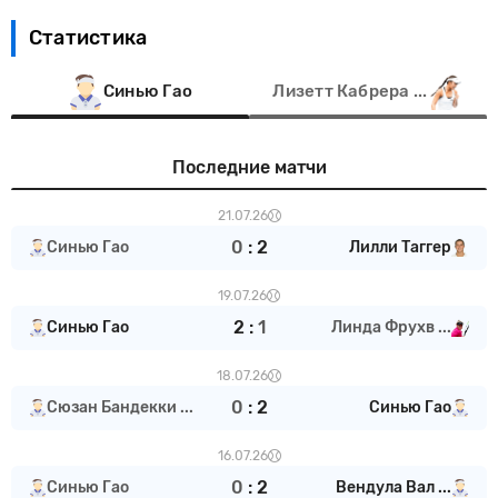
Статистика
Синью Гао
Лизетт Кабрера ...
Последние матчи
21.07.26
0
:
2
Синью Гао
Лилли Таггер
19.07.26
2
:
1
Синью Гао
Линда Фрухв ...
18.07.26
0
:
2
Сюзан Бандекки ...
Синью Гао
16.07.26
0
:
2
Синью Гао
Вендула Вал ...