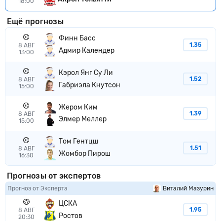
18:00
Ещё прогнозы
Финн Басс
1.35
8 АВГ
Адмир Календер
13:00
Кэрол Янг Су Ли
1.52
8 АВГ
Габриэла Кнутсон
15:00
Жером Ким
1.39
8 АВГ
Элмер Меллер
15:00
Том Гентцш
1.51
8 АВГ
Жомбор Пирош
16:30
Прогнозы от экспертов
Прогноз от Эксперта
Виталий Мазурин
ЦСКА
1.95
8 АВГ
Ростов
20:30