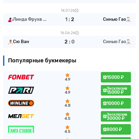
14.07.26
1
:
2
Линда Фрухв ...
Синью Гао
16.06.26
2
:
0
Сю Ван
Синью Гао
Популярные букмекеры
15000 ₽
4.9
Эксклюзив
15000 ₽
4.9
10000 ₽
4.8
Эксклюзив
30000 ₽
4.5
8000 ₽
4.5