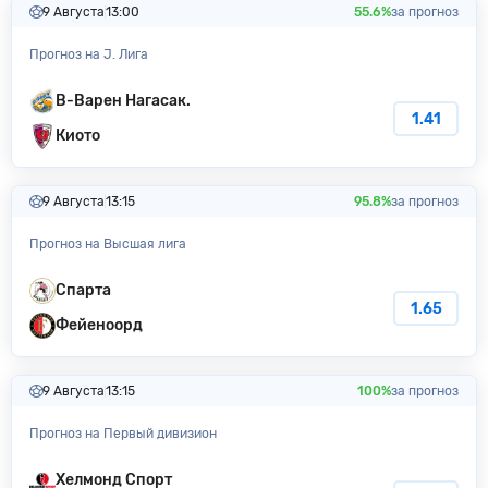
9 Августа
13:00
55.6%
за прогноз
Прогноз на J. Лига
В-Варен Нагасак.
1.41
Киото
9 Августа
13:15
95.8%
за прогноз
Прогноз на Высшая лига
Спарта
1.65
Фейеноорд
9 Августа
13:15
100%
за прогноз
Прогноз на Первый дивизион
Хелмонд Спорт