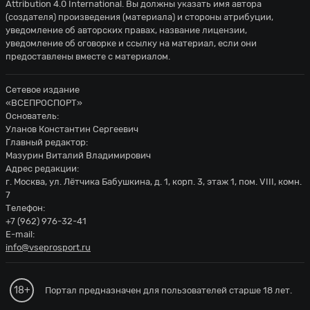
Attribution 4.0 International
. Вы должны указать имя автора
(создателя) произведения (материала) и стороны атрибуции,
уведомление об авторских правах, название лицензии,
уведомление об оговорке и ссылку на материал, если они
предоставлены вместе с материалом.
Сетевое издание
«ВСЕПРОСПОРТ»
Основатель:
Уланов Константин Сергеевич
Главный редактор:
Мазурин Виталий Владимирович
Адрес редакции:
г. Москва, ул. Лётчика Бабушкина, д. 1, корп. 3, этаж 1, пом. VIII, комн.
7
Телефон:
+7 (962) 976-32-41
E-mail:
info@vseprosport.ru
18+
Портал предназначен для пользователей старше 18 лет.