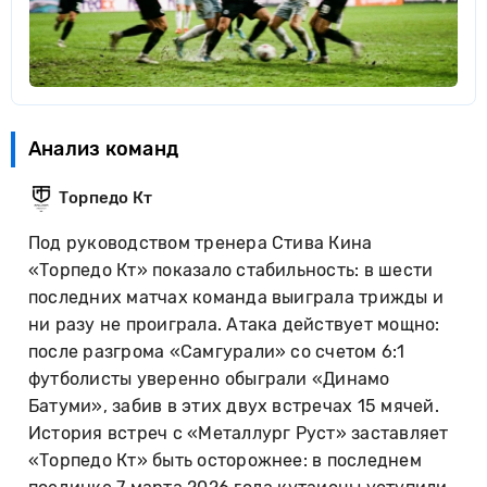
Анализ команд
Торпедо Кт
Под руководством тренера Стива Кина
«Торпедо Кт» показало стабильность: в шести
последних матчах команда выиграла трижды и
ни разу не проиграла. Атака действует мощно:
после разгрома «Самгурали» со счетом 6:1
футболисты уверенно обыграли «Динамо
Батуми», забив в этих двух встречах 15 мячей.
История встреч с «Металлург Руст» заставляет
«Торпедо Кт» быть осторожнее: в последнем