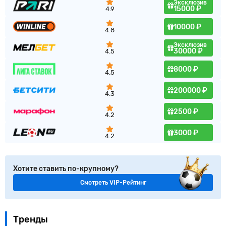
Эксклюзив
15000 ₽
4.9
10000 ₽
4.8
Эксклюзив
30000 ₽
4.5
8000 ₽
4.5
200000 ₽
4.3
2500 ₽
4.2
3000 ₽
4.2
Хотите ставить по-крупному?
Смотреть VIP-Рейтинг
Тренды