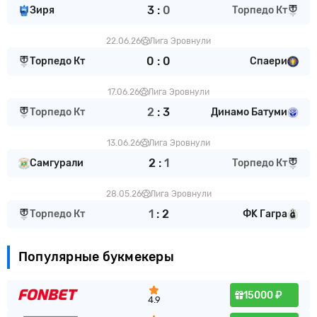
3
:
0
Зиря
Торпедо Кт
22.06.26
Лига Эровнули
0
:
0
Торпедо Кт
Спаери
17.06.26
Лига Эровнули
2
:
3
Торпедо Кт
Динамо Батуми
13.06.26
Лига Эровнули
2
:
1
Самгурали
Торпедо Кт
28.05.26
Лига Эровнули
1
:
2
Торпедо Кт
ФK Гагра
Популярные букмекеры
15000 ₽
4.9