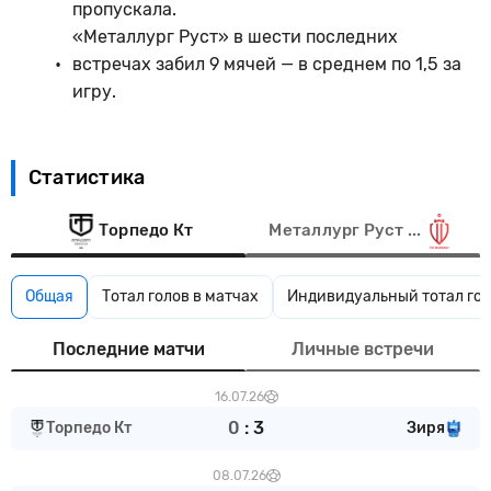
пропускала.
«Металлург Руст» в шести последних
встречах забил 9 мячей — в среднем по 1,5 за
игру.
Статистика
Торпедо Кт
Металлург Руст ...
Общая
Тотал голов в матчах
Индивидуальный тотал гол
Последние матчи
Личные встречи
16.07.26
0
:
3
Торпедо Кт
Зиря
08.07.26