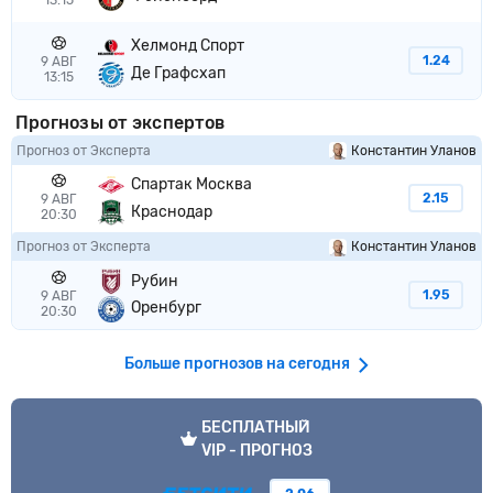
Хелмонд Спорт
1.24
9 АВГ
Де Графсхап
13:15
Прогнозы от экспертов
Прогноз от Эксперта
Константин Уланов
Спартак Москва
2.15
9 АВГ
Краснодар
20:30
Прогноз от Эксперта
Константин Уланов
Рубин
1.95
9 АВГ
Оренбург
20:30
Больше прогнозов на сегодня
VIP прогноз
БЕСПЛАТНЫЙ
VIP - ПРОГНОЗ