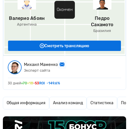
Окончен
Валерио Абоян
Педро
Сакамото
Аргентина
Бразилия
Смотреть трансляцию
Михаил Маменко
Эксперт сайта
30 дней
+70
=18
-53
ROI
-149.6%
Общая информация
Анализ команд
Статистика
Поп