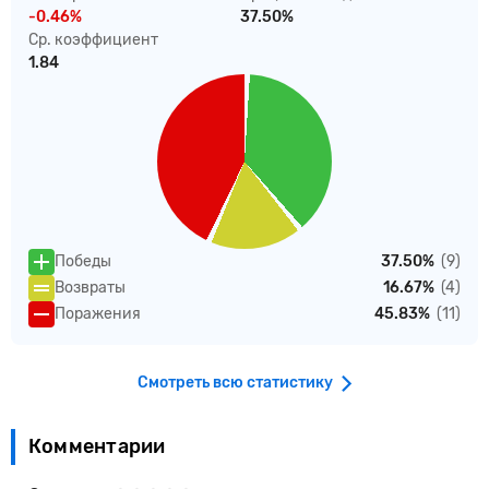
-0.46%
37.50%
Ср. коэффициент
1.84
Победы
37.50%
(9)
Возвраты
16.67%
(4)
Поражения
45.83%
(11)
Смотреть всю статистику
Комментарии