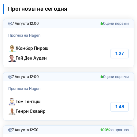
Прогнозы на сегодня
7 Августа
12:00
Оцени первым
Прогноз на Hagen
Жомбор Пирош
1.27
Гай Ден Ауден
7 Августа
12:00
Оцени первым
Прогноз на Hagen
Том Гентцш
1.48
Генри Сквайр
7 Августа
12:30
100%
за прогноз