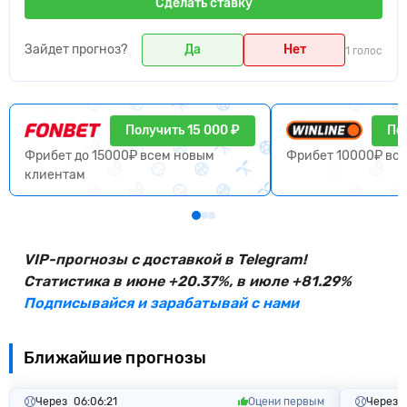
Сделать ставку
Зайдет прогноз?
Да
Нет
1 голос
Получить 15 000 ₽
По
Фрибет до 15000₽ всем новым
Фрибет 10000₽ вс
клиентам
VIP-прогнозы с доставкой в Telegram!
Статистика в июне +20.37%, в июле +81.29%
Подписывайся и зарабатывай с нами
Ближайшие прогнозы
Через
06:06:20
Оцени первым
Через