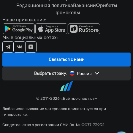
Редакционная политика
Вакансии
Фрибеты
Промокоды
Наше приложение:
Мы в социальных сетях:
Связаться с нами
Выбрать страну:
Россия
© 2011-2026 «Всё про спорт.ру»
Любое использование материалов приветствуется при
гиперссылке.
Свидетельство о регистрации СМИ Эл. № ФС77-73932