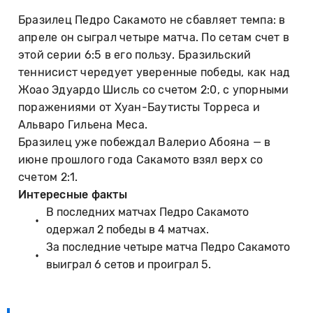
Бразилец Педро Сакамото не сбавляет темпа: в
апреле он сыграл четыре матча. По сетам счет в
этой серии 6:5 в его пользу. Бразильский
теннисист чередует уверенные победы, как над
Жоао Эдуардо Шисль со счетом 2:0, с упорными
поражениями от Хуан-Баутисты Торреса и
Альваро Гильена Меса.
Бразилец уже побеждал Валерио Абояна — в
июне прошлого года Сакамото взял верх со
счетом 2:1.
Интересные факты
В последних матчах Педро Сакамото
одержал 2 победы в 4 матчах.
За последние четыре матча Педро Сакамото
выиграл 6 сетов и проиграл 5.