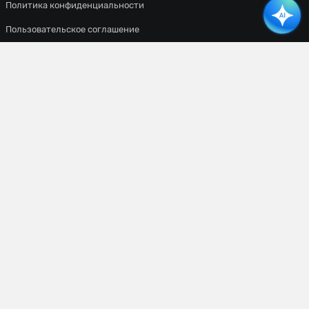
Политика конфиденциальности
Пользовательское соглашение
Все материалы сайта доступны по лицензии
Creative Commons
Attribution 4.0 International
. Вы должны указать имя автора
(создателя) произведения (материала) и стороны атрибуции,
уведомление об авторских правах, название лицензии,
уведомление об оговорке и ссылку на материал, если они
предоставлены вместе с материалом.
Сетевое издание
«ВСЕПРОСПОРТ»
Основатель:
Уланов Константин Сергеевич
Главный редактор:
Мазурин Виталий Владимирович
Адрес редакции:
г. Москва, ул. Лётчика Бабушкина, д. 1, корп. 3, этаж 1, пом. VIII, комн.
7
Телефон:
+7 (962) 976-32-41
E-mail: