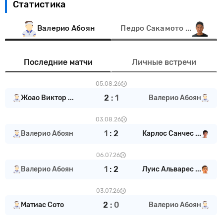
Статистика
Валерио Абоян
Педро Сакамото ...
Последние матчи
Личные встречи
05.08.26
2
:
1
Жоао Виктор ...
Валерио Абоян
03.08.26
1
:
2
Валерио Абоян
Карлос Санчес ...
06.07.26
1
:
2
Валерио Абоян
Луис Альварес ...
03.07.26
2
:
0
Матиас Сото
Валерио Абоян