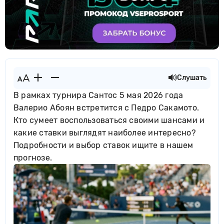
Слушать
В рамках турнира Сантос 5 мая 2026 года
Валерио Абоян встретится с Педро Сакамото.
Кто сумеет воспользоваться своими шансами и
какие ставки выглядят наиболее интересно?
Подробности и выбор ставок ищите в нашем
прогнозе.