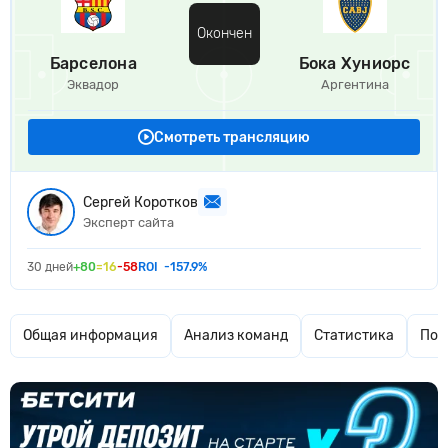
Окончен
Барселона
Бока Хуниорс
Эквадор
Аргентина
Смотреть трансляцию
Сергей Коротков
Эксперт сайта
30 дней
+80
=16
-58
ROI
-157.9%
Общая информация
Анализ команд
Статистика
Поп