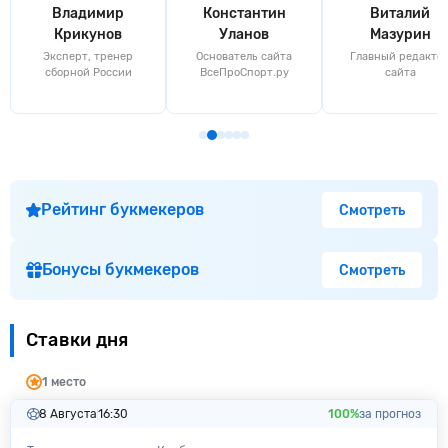
Владимир
Константин
Виталий
Крикунов
Уланов
Мазурин
Эксперт, тренер
Основатель сайта
Главный редакто
сборной России
ВсеПроСпорт.ру
сайта
Рейтинг букмекеров
Смотреть
Бонусы букмекеров
Смотреть
Ставки дня
1 место
8 Августа
16:30
100%
за прогноз