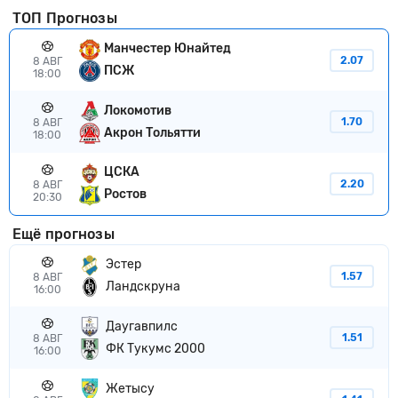
ТОП Прогнозы
Манчестер Юнайтед
2.07
8 АВГ
ПСЖ
18:00
Локомотив
1.70
8 АВГ
Акрон Тольятти
18:00
ЦСКА
2.20
8 АВГ
Ростов
20:30
Ещё прогнозы
Эстер
1.57
8 АВГ
Ландскруна
16:00
Даугавпилс
1.51
8 АВГ
ФК Тукумс 2000
16:00
Жетысу