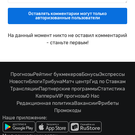
Оставлять комментарии могут только
авторизованные пользователи
На данный момент никто не оставил комментарий
- станьте первым!
Прогнозы
Рейтинг букмекеров
Бонусы
Экспрессы
Новости
Блоги
Трибуна
Матч центр
Гид по Ставкам
Трансляции
Партнерские программы
Статистика
Капперы
VIP прогнозы
О Нас
Редакционная политика
Вакансии
Фрибеты
Промокоды
Наше приложение: