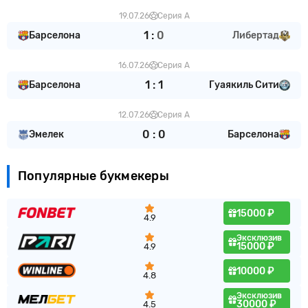
19.07.26
Серия А
1
:
0
Барселона
Либертад
16.07.26
Серия А
1
:
1
Барселона
Гуаякиль Сити
12.07.26
Серия А
0
:
0
Эмелек
Барселона
Популярные букмекеры
15000 ₽
4.9
Эксклюзив
15000 ₽
4.9
10000 ₽
4.8
Эксклюзив
30000 ₽
4.5