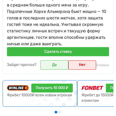
в среднем больше одного мяча за игру.
Подопечные Хорхе Альмирона бьют мощно — 10
голов в последних шести матчах, хотя защита
гостей тоже не идеальна. Учитывая скромную
статистику личных встреч и текущую форму
аргентинцев, гости вполне способны удержать
ничью или даже выиграть.
Сделать ставку
Зайдет прогноз?
Да
Нет
3 голоса
Получить 10 000 ₽
По
Фрибет 10000₽ всем новым игрокам
Фрибет до 15000₽ 
клиентам