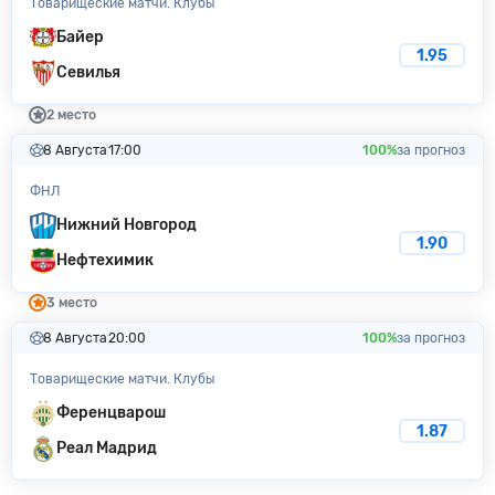
Товарищеские матчи. Клубы
Байер
1.95
Севилья
2 место
8 Августа
17:00
100%
за прогноз
ФНЛ
Нижний Новгород
1.90
Нефтехимик
3 место
8 Августа
20:00
100%
за прогноз
Товарищеские матчи. Клубы
Ференцварош
1.87
Реал Мадрид