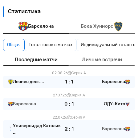
Статистика
Барселона
Бока Хуниорс
Общая
Тотал голов в матчах
Индивидуальный тотал гол
Последние матчи
Личные встречи
02.08.26
Серия А
1
:
1
Леонес дель ...
Барселона
27.07.26
Серия А
0
:
1
Барселона
ЛДУ-Кито
22.07.26
Серия А
Универсидад Католик
2
:
1
Барселона
...