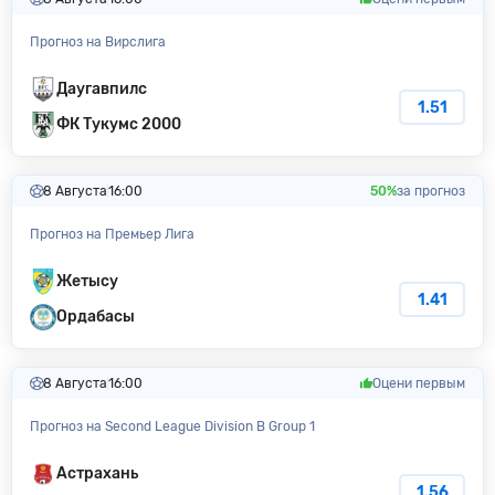
Прогноз на Вирслига
Даугавпилс
1.51
ФК Тукумс 2000
8 Августа
16:00
50%
за прогноз
Прогноз на Премьер Лига
Жетысу
1.41
Ордабасы
8 Августа
16:00
Оцени первым
Прогноз на Second League Division B Group 1
Астрахань
1.56