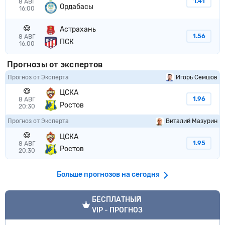
1.41
8 АВГ
Ордабасы
16:00
Астрахань
1.56
8 АВГ
ПСК
16:00
Прогнозы от экспертов
Прогноз от Эксперта
Игорь Семшов
ЦСКА
1.96
8 АВГ
Ростов
20:30
Прогноз от Эксперта
Виталий Мазурин
ЦСКА
1.95
8 АВГ
Ростов
20:30
Больше прогнозов на сегодня
VIP прогноз
БЕСПЛАТНЫЙ
VIP - ПРОГНОЗ