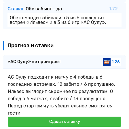
Ставка
Обе забьют - да
1.72
Обе команды забивали в 5 из 6 последних
встреч «Ильвес» и в 3 из 6 игр «АС Оулу».
Прогноз и ставки
«АС Оулу» не проиграет
1.26
АС Оулу подходит к матчу с 4 победы в 6
последних встречах, 12 забито / 6 пропущено.
Ильвес выглядит скромнее по результатам: 0
побед в 6 матчах, 7 забито / 13 пропущено.
Перед стартом чуть убедительнее смотрятся
гости.
Сделать ставку