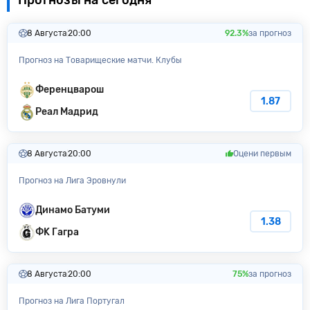
8 Августа
20:00
92.3%
за прогноз
Прогноз на Товарищеские матчи. Клубы
Ференцварош
1.87
Реал Мадрид
8 Августа
20:00
Оцени первым
Прогноз на Лига Эровнули
Динамо Батуми
1.38
ФK Гагра
8 Августа
20:00
75%
за прогноз
Прогноз на Лига Португал