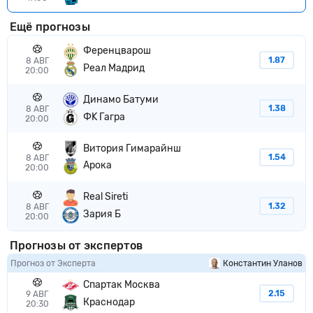
Ещё прогнозы
Ференцварош
1.87
8 АВГ
Реал Мадрид
20:00
Динамо Батуми
1.38
8 АВГ
ФK Гагра
20:00
Витория Гимарайнш
1.54
8 АВГ
Арока
20:00
Real Sireti
1.32
8 АВГ
Зария Б
20:00
Прогнозы от экспертов
Прогноз от Эксперта
Константин Уланов
Спартак Москва
2.15
9 АВГ
Краснодар
20:30