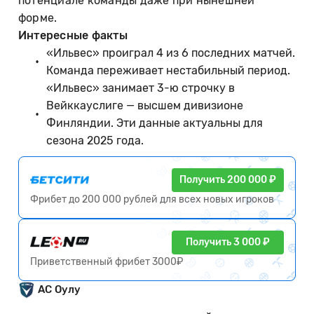
потенциале команды даже при нынешней
форме.
Интересные факты
«Ильвес» проиграл 4 из 6 последних матчей.
Команда переживает нестабильный период.
«Ильвес» занимает 3-ю строчку в
Вейккауслиге — высшем дивизионе
Финляндии. Эти данные актуальны для
сезона 2025 года.
Получить 200 000 ₽
Фрибет до 200 000 рублей для всех новых игроков
Получить 3 000 ₽
Приветственный фрибет 3000₽
АС Оулу