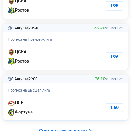
ЦСКА
1.95
Ростов
8 Августа
20:30
83.3%
за прогноз
Прогноз на Премьер-лига
ЦСКА
1.96
Ростов
8 Августа
21:00
76.2%
за прогноз
Прогноз на Высшая лига
ПСВ
1.60
Фортуна
Смотреть все прогнозы