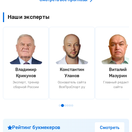
Наши эксперты
Владимир
Константин
Виталий
Крикунов
Уланов
Мазурин
Эксперт, тренер
Основатель сайта
Главный редакто
сборной России
ВсеПроСпорт.ру
сайта
Рейтинг букмекеров
Смотреть