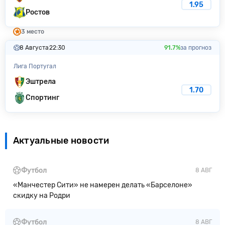
1.95
Ростов
3 место
8 Августа
22:30
91.7%
за прогноз
Лига Португал
Эштрела
1.70
Спортинг
Актуальные новости
Футбол
8 АВГ
«Манчестер Сити» не намерен делать «Барселоне»
скидку на Родри
Футбол
8 АВГ