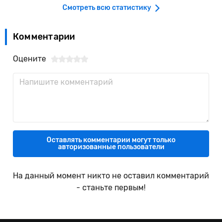
Смотреть всю статистику
Комментарии
Оцените
Оставлять комментарии могут только
авторизованные пользователи
На данный момент никто не оставил комментарий
- станьте первым!