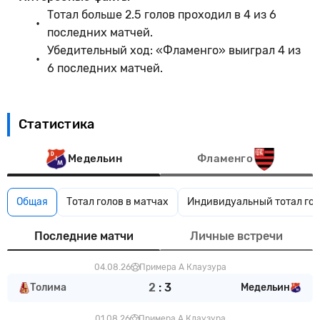
Тотал больше 2.5 голов проходил в 4 из 6
последних матчей.
Убедительный ход: «Фламенго» выиграл 4 из
6 последних матчей.
Статистика
Медельин
Фламенго
Общая
Тотал голов в матчах
Индивидуальный тотал гол
Последние матчи
Личные встречи
04.08.26
Примера А Клаузура
2
:
3
Толима
Медельин
01.08.26
Примера А Клаузура