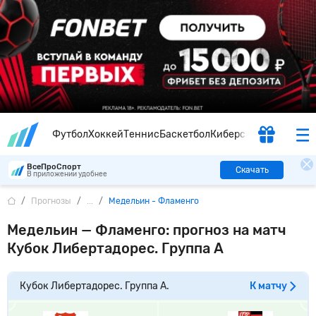
Футбол
Хоккей
Теннис
Баскетбол
Киберспорт
ВсеПроСпорт
Скачать
В приложении удобнее
Прогнозы
...
Медельин - Фламенго
Медельин — Фламенго: прогноз на матч
Кубок Либертадорес. Группа A
Кубок Либертадорес. Группа A.
К матчу