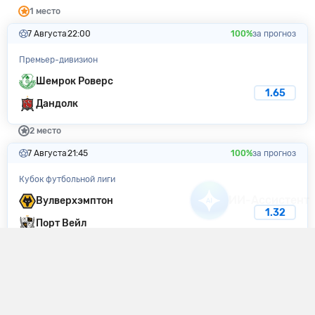
1 место
7 Августа
22:00
100%
за прогноз
Премьер-дивизион
Шемрок Роверс
1.65
Дандолк
2 место
7 Августа
21:45
100%
за прогноз
Кубок футбольной лиги
Вулверхэмптон
1.32
Порт Вейл
3 место
7 Августа
22:00
100%
за прогноз
Кубок футбольной лиги