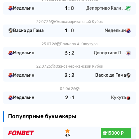
1
:
0
Медельин
Депортиво Kали ...
29.07.26
Южноамериканский Кубок
1
:
0
Васко да Гама
Медельин
25.07.26
Примера А Клаузура
3
:
2
Медельин
Депортиво П ...
22.07.26
Южноамериканский Кубок
2
:
2
Медельин
Васко да Гама
02.06.26
2
:
1
Медельин
Кукута
Популярные букмекеры
15000 ₽
4.9