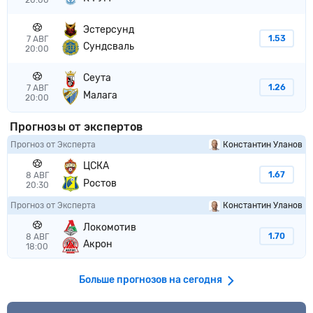
20:00
Эстерсунд
1.53
7 АВГ
Сундсваль
20:00
Сеута
1.26
7 АВГ
Малага
20:00
Прогнозы от экспертов
Прогноз от Эксперта
Константин Уланов
ЦСКА
1.67
8 АВГ
Ростов
20:30
Прогноз от Эксперта
Константин Уланов
Локомотив
1.70
8 АВГ
Акрон
18:00
Больше прогнозов на сегодня
VIP прогноз