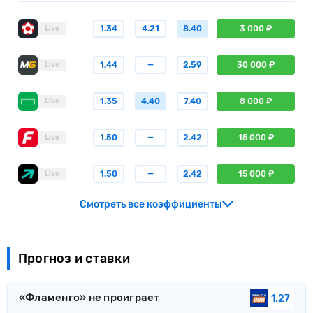
1.34
4.21
8.40
3 000 ₽
Live
1.44
—
2.59
30 000 ₽
Live
1.35
4.40
7.40
8 000 ₽
Live
1.50
—
2.42
15 000 ₽
Live
1.50
—
2.42
15 000 ₽
Live
Смотреть все коэффициенты
Прогноз и ставки
«Фламенго» не проиграет
1.27