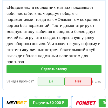
«Медельин» в последних матчах показывает
себя нестабильно, чередуя победы с
поражениями, тогда как «Фламенго» сохраняет
серию без поражений. Гости демонстрируют
мощную атаку, забивая в среднем более двух
мячей за игру, что создает серьезную угрозу
для обороны хозяев. Учитывая текущую форму и
статистику личных встреч, бразильский клуб
выглядит более надежным вариантом для
прогноза.
Сделать ставку
Зайдет прогноз?
Да
Нет
1 голос
Получить 30 000 ₽
По