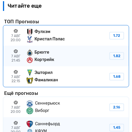
Читайте еще
ТОП Прогнозы
Фулхэм
1.72
7 АВГ
Кристал Пэлас
20:00
Брюгге
1.82
7 АВГ
Кортрейк
21:45
Эшторил
1.68
7 АВГ
Фамаликан
22:15
Ещё прогнозы
Сеннерьюск
2.16
7 АВГ
Виборг
20:00
Саннефьорд
1.45
7 АВГ
КФУМ