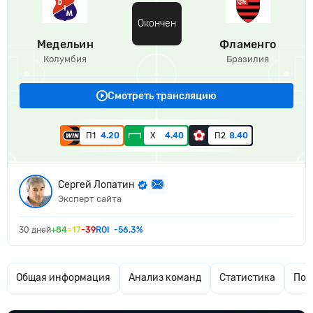
Окончен
Медельин
Фламенго
Колумбия
Бразилия
Смотреть трансляцию
П1
4.20
Х
4.40
П2
8.40
Сергей Лопатин
Эксперт сайта
30 дней
+84
=17
-39
ROI
-56.3%
Общая информация
Анализ команд
Статистика
Поп