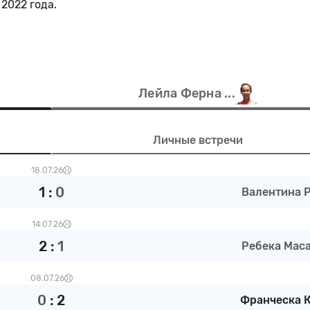
 2022 года.
Лейла Ферна ...
Личные встречи
18.07.26
1
:
0
Валентина Р 
14.07.26
2
:
1
Ребека Маса 
08.07.26
0
:
2
Франческа К 