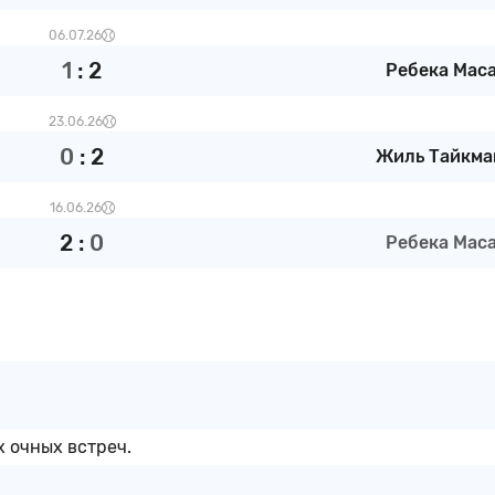
06.07.26
1
:
2
Ребека Маса 
23.06.26
0
:
2
Жиль Тайкма
16.06.26
2
:
0
Ребека Маса 
 очных встреч.