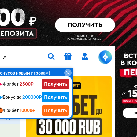
Еще…
онусов новым игрокам!
Получить
Фрибет
2500₽
ali
Получить
Бонус до
200000₽
Получить
Фрибет
10000₽
атчу