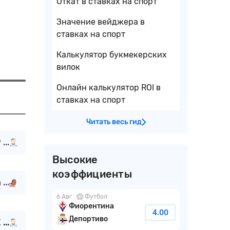
Откат в ставках на спорт
Значение вейджера в
ставках на спорт
Калькулятор букмекерских
вилок
Онлайн калькулятор ROI в
ставках на спорт
Читать весь гид
...
Высокие
коэффициенты
...
6 Авг
Футбол
Фиорентина
4.00
Депортиво
...