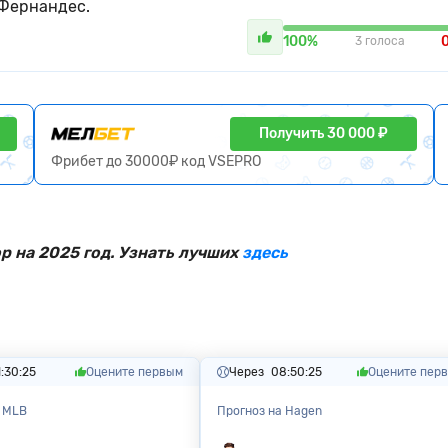
 Фернандес.
100%
3 голоса
Получить 30 000 ₽
Фрибет до 30000₽ код VSEPRO
 на 2025 год. Узнать лучших
здесь
:30:23
Оцените первым
Через
08:50:23
Оцените пер
а MLB
Прогноз на Hagen