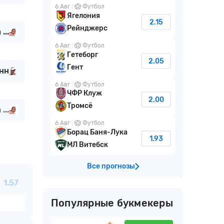
6 Авг
Футбол
Ягелония
2.15
Рейнджерс
...
6 Авг
Футбол
Гетеборг
2.05
Гент
нн
6 Авг
Футбол
ЧФР Клуж
2.00
Тромсё
...
6 Авг
Футбол
Борац Баня-Лука
1.93
МЛ Витебск
Все прогнозы
1.57
Популярные букмекеры