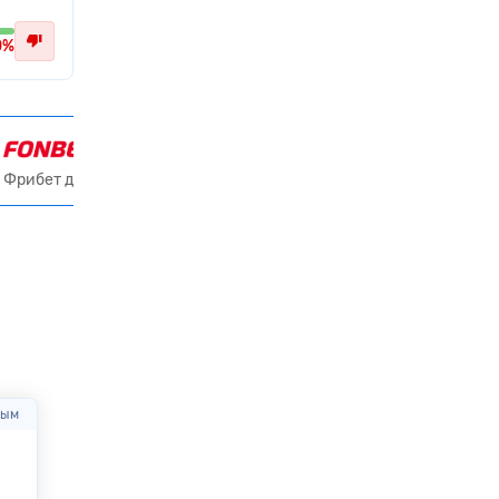
0%
Получить 15 000 ₽
Фрибет до 15000₽ всем новым клиентам
вым
Через
08:50:23
Оцените первым
Через
08:50:23