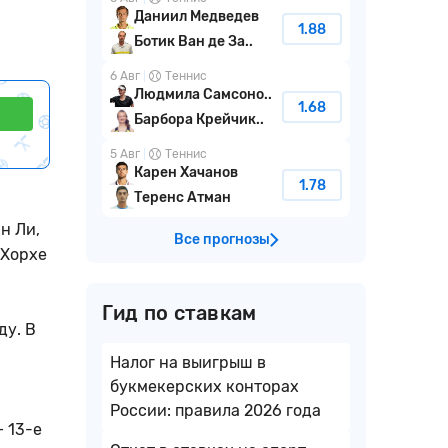
Даниил Медведев
1.88
Ботик Ван де За..
6 Авг
Теннис
Людмила Самсоно..
1.68
Барбора Крейчик..
5 Авг
Теннис
Карен Хачанов
1.78
Теренс Атман
н Ли,
Все прогнозы
 Хорхе
Гид по ставкам
ду. В
Налог на выигрыш в
букмекерских конторах
России: правила 2026 года
 13-е