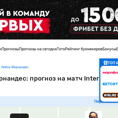
и
Прогнозы
Прогнозы на сегодня
Тото
Рейтинг букмекеров
Бонусы
ТОП б
- Лейла Фернандес
андес: прогноз на матч Internazion
Перейти к м