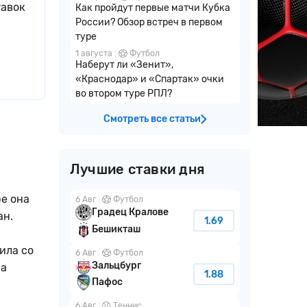
тавок
Как пройдут первые матчи Кубка
России? Обзор встреч в первом
туре
1 августа
Футбол
Наберут ли «Зенит»,
«Краснодар» и «Спартак» очки
во втором туре РПЛ?
Смотреть все статьи
Лучшие ставки дня
е она
6 Авг
Футбол
Градец Кралове
ан.
1.69
Бешикташ
ила со
6 Авг
Футбол
Зальцбург
ра
1.88
Пафос
6 Авг
Теннис