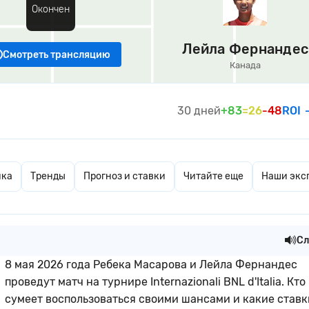
Окончен
Лейла Фернандес
Смотреть трансляцию
Канада
30 дней
+83
=26
-48
ROI
ика
Тренды
Прогноз и ставки
Читайте еще
Наши экс
Сл
8 мая 2026 года Ребека Масарова и Лейла Фернандес
проведут матч на турнире Internazionali BNL d'Italia. Кто
сумеет воспользоваться своими шансами и какие ставк