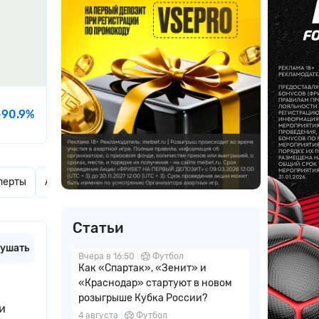
-90.9%
перты
Актуальные новости
Комментарии
Статьи
ушать
Вчера в 16:50
Футбол
Как «Спартак», «Зенит» и
«Краснодар» стартуют в новом
розыгрыше Кубка России?
и
4 августа
Футбол