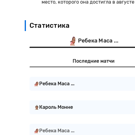
место, которого она достигла в августе
Статистика
Ребека Маса ...
Последние матчи
Ребека Маса ...
Кароль Монне
Ребека Маса ...