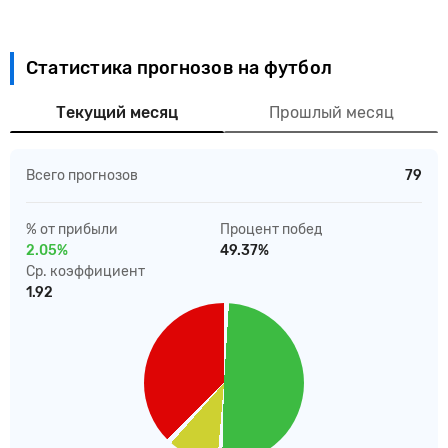
Статистика прогнозов на футбол
Текущий месяц
Прошлый месяц
Всего прогнозов
79
% от прибыли
Процент побед
2.05%
49.37%
Ср. коэффициент
1.92