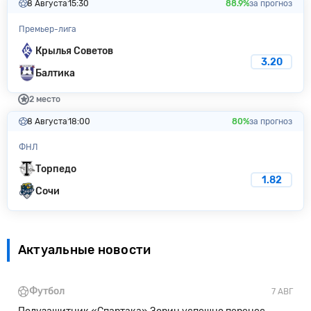
8 Августа
15:30
88.9%
за прогноз
Премьер-лига
Крылья Советов
3.20
Балтика
2 место
8 Августа
18:00
80%
за прогноз
ФНЛ
Торпедо
1.82
Сочи
Актуальные новости
Футбол
7 АВГ