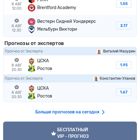
1.55
8 АВГ
Brentford Academy
12:00
Вестерн Сидней Уондерерс
2.17
8 АВГ
Мельбурн Виктори
12:30
Прогнозы от экспертов
Прогноз от Эксперта
Виталий Мазурин
ЦСКА
1.95
8 АВГ
Ростов
20:30
Прогноз от Эксперта
Константин Уланов
ЦСКА
1.67
8 АВГ
Ростов
20:30
Больше прогнозов на сегодня
VIP прогноз
БЕСПЛАТНЫЙ
VIP - ПРОГНОЗ