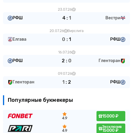
23.07.26
4
:
1
РФШ
Вестри
20.07.26
Вирслига
0
:
1
Елгава
РФШ
16.07.26
2
:
0
РФШ
Гленторан
09.07.26
1
:
2
Гленторан
РФШ
Популярные букмекеры
15000 ₽
4.9
Эксклюзив
15000 ₽
4.9