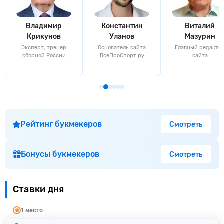
Владимир
Константин
Виталий
Крикунов
Уланов
Мазурин
Эксперт, тренер
Основатель сайта
Главный редакто
сборной России
ВсеПроСпорт.ру
сайта
Рейтинг букмекеров
Смотреть
Бонусы букмекеров
Смотреть
Ставки дня
1 место