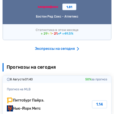
1.81
Бостон Ред Сокс - Атлетикс
Статистика в этом месяце
+ 29
= 1
- 21
+49.5%
Экспрессы на сегодня
Прогнозы на сегодня
8 Августа
01:40
50%
за прогноз
Прогноз на MLB
Питтсбург Пайрэ.
1.14
Нью-Йорк Метс