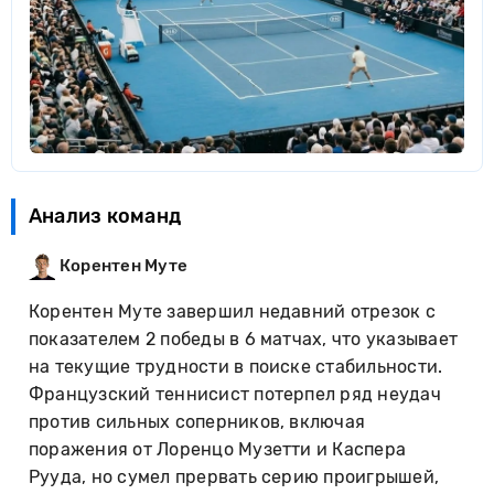
Анализ команд
Корентен Муте
Корентен Муте завершил недавний отрезок с
показателем 2 победы в 6 матчах, что указывает
на текущие трудности в поиске стабильности.
Французский теннисист потерпел ряд неудач
против сильных соперников, включая
поражения от Лоренцо Музетти и Каспера
Рууда, но сумел прервать серию проигрышей,