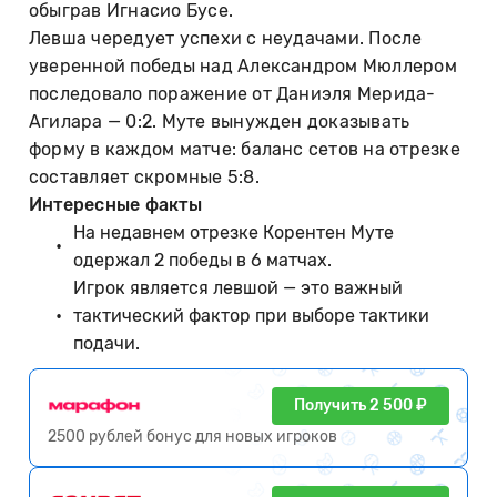
обыграв Игнасио Бусе.
Левша чередует успехи с неудачами. После
уверенной победы над Александром Мюллером
последовало поражение от Даниэля Мерида-
Агилара — 0:2. Муте вынужден доказывать
форму в каждом матче: баланс сетов на отрезке
составляет скромные 5:8.
Интересные факты
На недавнем отрезке Корентен Муте
одержал 2 победы в 6 матчах.
Игрок является левшой — это важный
тактический фактор при выборе тактики
подачи.
Получить 2 500 ₽
2500 рублей бонус для новых игроков