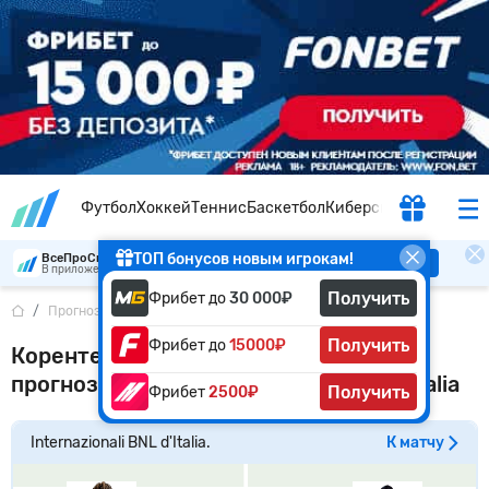
Футбол
Хоккей
Теннис
Баскетбол
Киберспорт
ТОП бонусов новым игрокам!
ВсеПроСпорт
Скачать
В приложении удобнее
Получить
Фрибет до
30 000₽
Прогнозы
...
Корентен Муте - Pablo Llamas Ruiz
Получить
Фрибет до
15000₽
Корентен Муте — Пабло Ямас Руис:
прогноз на матч Internazionali BNL d'Italia
Получить
Фрибет
2500₽
Internazionali BNL d'Italia.
К матчу