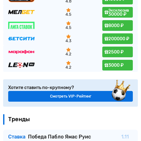
4.8
Эксклюзив
30000 ₽
4.5
8000 ₽
4.5
200000 ₽
4.3
2500 ₽
4.2
3000 ₽
4.2
Хотите ставить по-крупному?
Смотреть VIP-Рейтинг
Тренды
Ставка
Победа Пабло Ямас Руис
1.11