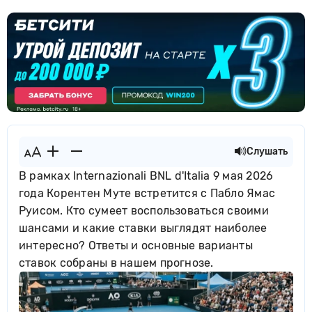
Слушать
В рамках Internazionali BNL d'Italia 9 мая 2026
года Корентен Муте встретится с Пабло Ямас
Руисом. Кто сумеет воспользоваться своими
шансами и какие ставки выглядят наиболее
интересно? Ответы и основные варианты
ставок собраны в нашем прогнозе.