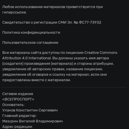
Любое использование материалов приветствуется при
гиперссылке.
Свидетельство о регистрации СМИ Эл. № ФС77-73932
Политика конфиденциальности
Пользовательское соглашение
Все материалы сайта доступны по лицензии
Creative Commons
Attribution 4.0 International
. Вы должны указать имя автора
(создателя) произведения (материала) и стороны атрибуции,
уведомление об авторских правах, название лицензии,
уведомление об оговорке и ссылку на материал, если они
предоставлены вместе с материалом.
Сетевое издание
«ВСЕПРОСПОРТ»
Основатель:
Уланов Константин Сергеевич
Главный редактор:
Мазурин Виталий Владимирович
Адрес редакции: