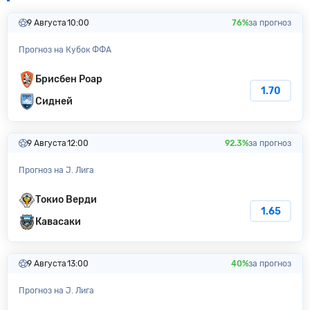
9 Августа
10:00
76%
за прогноз
Прогноз на Кубок ФФА
Брисбен Роар
1.70
Сидней
9 Августа
12:00
92.3%
за прогноз
Прогноз на J. Лига
Токио Верди
1.65
Кавасаки
9 Августа
13:00
40%
за прогноз
Прогноз на J. Лига