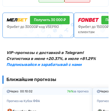
Получить 30 000 ₽
По
Фрибет до 30000₽ код VSEPRO
Фрибет до 15000₽ 
клиентам
VIP-прогнозы с доставкой в Telegram!
Статистика в июне +20.37%, в июле +81.29%
Подписывайся и зарабатывай с нами
Ближайшие прогнозы
Через
00:10:02
76%
за прогноз
Через
Прогноз на Кубок ФФА
Прогноз н