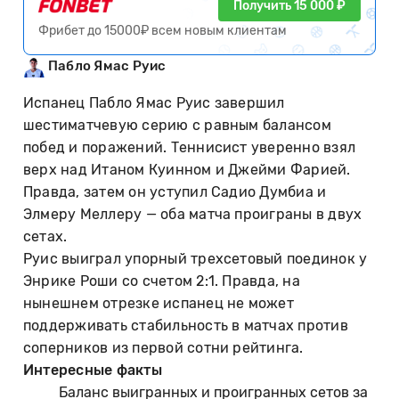
Получить 15 000 ₽
Фрибет до 15000₽ всем новым клиентам
Пабло Ямас Руис
Испанец Пабло Ямас Руис завершил
шестиматчевую серию с равным балансом
побед и поражений. Теннисист уверенно взял
верх над Итаном Куинном и Джейми Фарией.
Правда, затем он уступил Садио Думбиа и
Элмеру Меллеру — оба матча проиграны в двух
сетах.
Руис выиграл упорный трехсетовый поединок у
Энрике Роши со счетом 2:1. Правда, на
нынешнем отрезке испанец не может
поддерживать стабильность в матчах против
соперников из первой сотни рейтинга.
Интересные факты
Баланс выигранных и проигранных сетов за