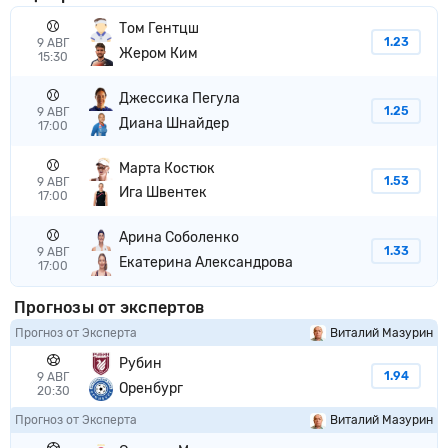
Том Гентцш
1.23
9 АВГ
Жером Ким
15:30
Джессика Пегула
1.25
9 АВГ
Диана Шнайдер
17:00
Марта Костюк
1.53
9 АВГ
Ига Швентек
17:00
Арина Соболенко
1.33
9 АВГ
Екатерина Александрова
17:00
Прогнозы от экспертов
Прогноз от Эксперта
Виталий Мазурин
Рубин
1.94
9 АВГ
Оренбург
20:30
Прогноз от Эксперта
Виталий Мазурин