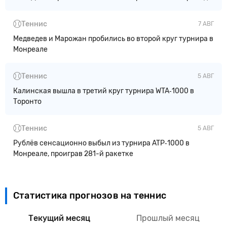
Теннис
7 АВГ
Медведев и Марожан пробились во второй круг турнира в
Монреале
Теннис
5 АВГ
Калинская вышла в третий круг турнира WTA‑1000 в
Торонто
Теннис
5 АВГ
Рублёв сенсационно выбыл из турнира ATP‑1000 в
Монреале, проиграв 281-й ракетке
Статистика прогнозов на теннис
Текущий месяц
Прошлый месяц