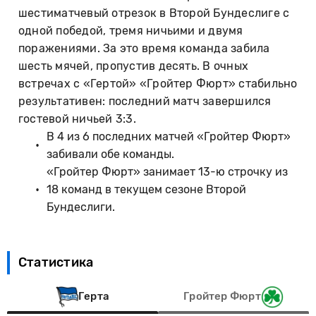
шестиматчевый отрезок в Второй Бундеслиге с
одной победой, тремя ничьими и двумя
поражениями. За это время команда забила
шесть мячей, пропустив десять. В очных
встречах с «Гертой» «Гройтер Фюрт» стабильно
результативен: последний матч завершился
гостевой ничьей 3:3.
В 4 из 6 последних матчей «Гройтер Фюрт»
забивали обе команды.
«Гройтер Фюрт» занимает 13-ю строчку из
18 команд в текущем сезоне Второй
Бундеслиги.
Статистика
Герта
Гройтер Фюрт