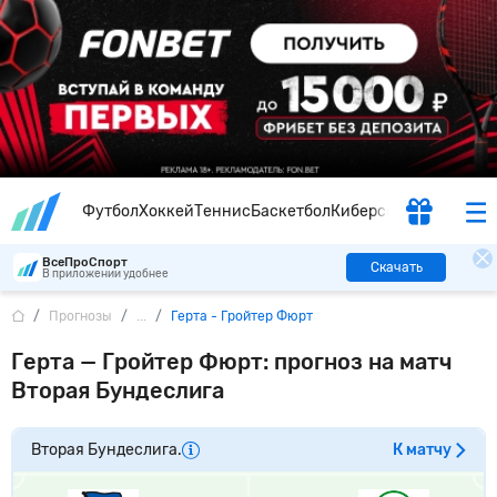
Футбол
Хоккей
Теннис
Баскетбол
Киберспорт
ВсеПроСпорт
Скачать
В приложении удобнее
Прогнозы
...
Герта - Гройтер Фюрт
Герта — Гройтер Фюрт: прогноз на матч
Вторая Бундеслига
Вторая Бундеслига.
К матчу