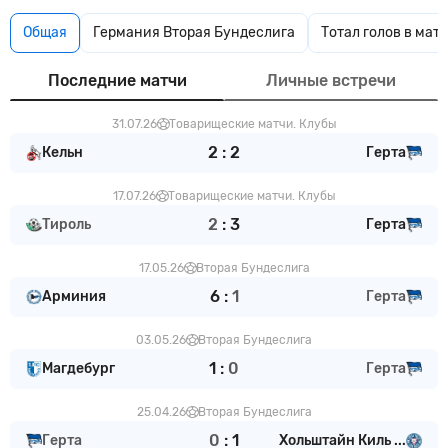
Общая
Германия Вторая Бундеслига
Тотал голов в мат
Последние матчи
Личные встречи
31.07.26
Товарищеские матчи. Клубы
2
:
2
Кельн
Герта
17.07.26
Товарищеские матчи. Клубы
2
:
3
Тироль
Герта
17.05.26
Вторая Бундеслига
6
:
1
Арминия
Герта
03.05.26
Вторая Бундеслига
1
:
0
Магдебург
Герта
25.04.26
Вторая Бундеслига
0
:
1
Герта
Хольштайн Киль ...