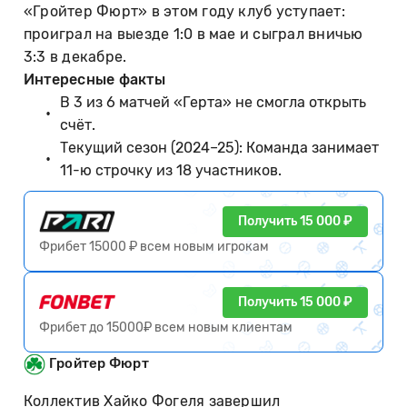
«Гройтер Фюрт» в этом году клуб уступает:
проиграл на выезде 1:0 в мае и сыграл вничью
3:3 в декабре.
Интересные факты
В 3 из 6 матчей «Герта» не смогла открыть
счёт.
Текущий сезон (2024–25): Команда занимает
11-ю строчку из 18 участников.
Получить 15 000 ₽
Фрибет 15000 ₽ всем новым игрокам
Получить 15 000 ₽
Фрибет до 15000₽ всем новым клиентам
Гройтер Фюрт
Коллектив Хайко Фогеля завершил