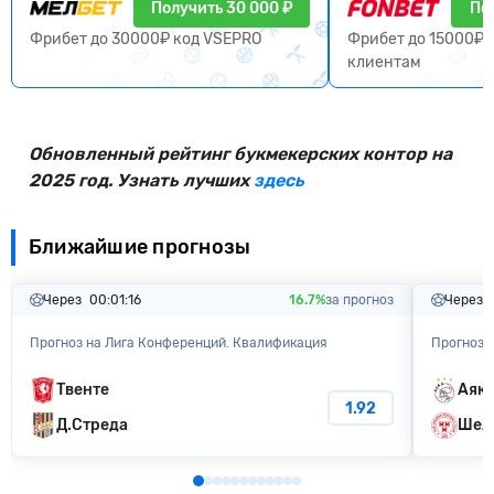
Получить 30 000 ₽
По
Фрибет до 30000₽ код VSEPRO
Фрибет до 15000₽ 
клиентам
Обновленный рейтинг букмекерских контор на
2025 год. Узнать лучших
здесь
Ближайшие прогнозы
Через
00:01:15
16.7%
за прогноз
Через
Прогноз на Лига Конференций. Квалификация
Прогноз 
Твенте
Аяк
1.92
Д.Стреда
Шел