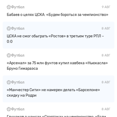
Футбол
9 АВГ
Бабаев о целях ЦСКА: «Будем бороться за чемпионство»
Футбол
8 АВГ
ЦСКА не смог обыграть «Ростов» в третьем туре РПЛ –
0:0
Футбол
8 АВГ
«Арсенал» за 75 млн фунтов купил хавбека «Ньюкасла»
Бруно Гимараэса
Футбол
8 АВГ
«Манчестер Сити» не намерен делать «Барселоне»
скидку на Родри
Футбол
8 АВГ
Глушаков о шансах «Спартака» на чемпионство: «Если