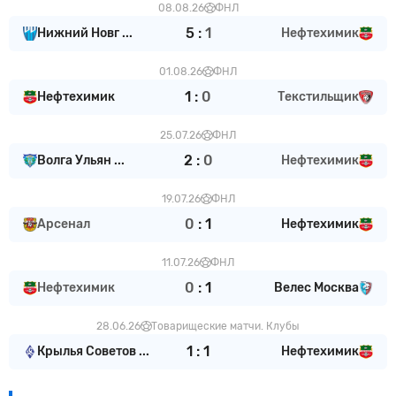
08.08.26
ФНЛ
5
:
1
Нижний Новг ...
Нефтехимик
01.08.26
ФНЛ
1
:
0
Нефтехимик
Текстильщик
25.07.26
ФНЛ
2
:
0
Волга Ульян ...
Нефтехимик
19.07.26
ФНЛ
0
:
1
Арсенал
Нефтехимик
11.07.26
ФНЛ
0
:
1
Нефтехимик
Велес Москва
28.06.26
Товарищеские матчи. Клубы
1
:
1
Крылья Советов ...
Нефтехимик