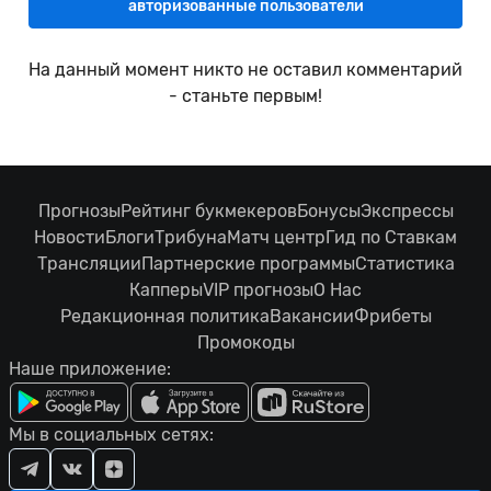
авторизованные пользователи
На данный момент никто не оставил комментарий
- станьте первым!
Прогнозы
Рейтинг букмекеров
Бонусы
Экспрессы
Новости
Блоги
Трибуна
Матч центр
Гид по Ставкам
Трансляции
Партнерские программы
Статистика
Капперы
VIP прогнозы
О Нас
Редакционная политика
Вакансии
Фрибеты
Промокоды
Наше приложение:
Мы в социальных сетях: