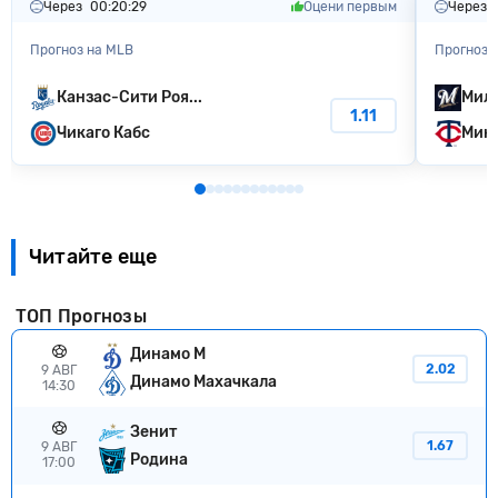
Через
00:20:28
Оцени первым
Через
Прогноз на MLB
Прогноз 
Канзас-Сити Poя...
Мил
1.11
Чикаго Кабс
Минн
Читайте еще
ТОП Прогнозы
Динамо М
2.02
9 АВГ
Динамо Махачкала
14:30
Зенит
1.67
9 АВГ
Родина
17:00