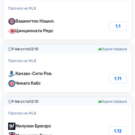
Прогноз на MLB
Вашингтон Нэшнл.
1.1
Цинциннати Редс
9 Августа
02:10
Оцени первым
Прогноз на MLB
Канзас-Сити Poя.
1.11
Чикаго Кабс
9 Августа
02:10
Оцени первым
Прогноз на MLB
Милуоки Бpюэpc
1.12