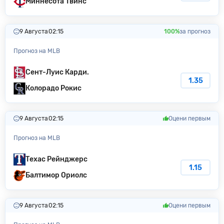
Миннесота Твинс
9 Августа
02:15
100%
за прогноз
Прогноз на MLB
Сент-Луис Карди.
1.35
Колорадо Poкиc
9 Августа
02:15
Оцени первым
Прогноз на MLB
Техас Рейнджерс
1.15
Балтимор Ориолс
9 Августа
02:15
Оцени первым