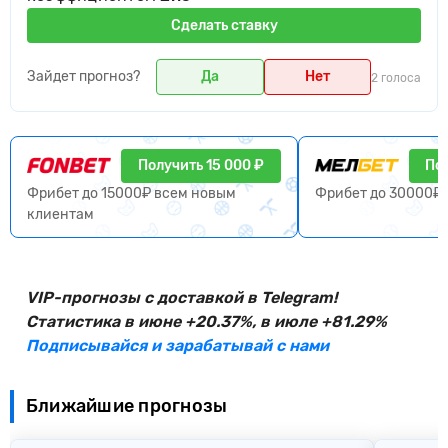
Сделать ставку
Зайдет прогноз?
Да
Нет
2 голоса
Получить 15 000 ₽
Пол
Фрибет до 15000₽ всем новым
Фрибет до 30000₽ 
клиентам
VIP-прогнозы с доставкой в Telegram!
Статистика в июне +20.37%, в июле +81.29%
Подписывайся и зарабатывай с нами
Ближайшие прогнозы