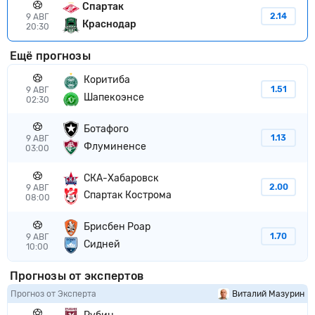
Спартак
2.14
9 АВГ
Краснодар
20:30
Ещё прогнозы
Коритиба
1.51
9 АВГ
Шапекоэнсе
02:30
Ботафого
1.13
9 АВГ
Флуминенсе
03:00
СКА-Хабаровск
2.00
9 АВГ
Спартак Кострома
08:00
Брисбен Роар
1.70
9 АВГ
Сидней
10:00
Прогнозы от экспертов
Прогноз от Эксперта
Виталий Мазурин