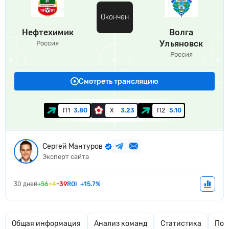
Окончен
Нефтехимик
Волга
Ульяновск
Россия
Россия
Смотреть трансляцию
П1
3.80
Х
3.23
П2
5.10
Сергей Мантуров
Эксперт сайта
30 дней
+56
=4
-39
ROI
+15.7%
Общая информация
Анализ команд
Статистика
Поп