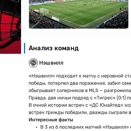
Анализ команд
Нэшвилл
«Нэшвилл» подходит к матчу с неровной ст
победы, потерпел два поражения, забил сем
обыгрывает соперников в MLS — разгромила 
Правда, две ничьи подряд с «Тигрес» (0:1)
В очной истории встреч с «ДС Юнайтед» хо
встреч трижды победили, дважды сыграли в
Интересные факты
В 3 из 6 последних матчей «Нэшвилл» 