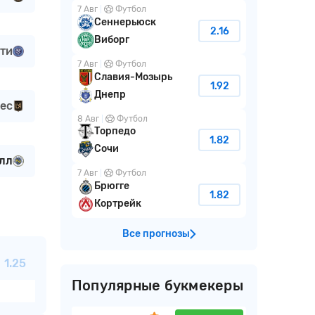
7 Авг
Футбол
Сеннерьюск
2.16
Виборг
ти
7 Авг
Футбол
Славия-Мозырь
1.92
Днепр
ес
8 Авг
Футбол
Торпедо
1.82
Сочи
лл
7 Авг
Футбол
Брюгге
1.82
Кортрейк
Все прогнозы
1.25
Популярные букмекеры