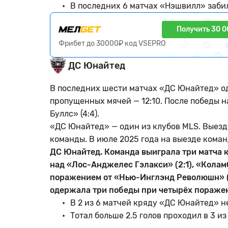
В последних 6 матчах «Нэшвилл» забил 7
Получить 30 0
Фрибет до 30000₽ код VSEPRO
ДС Юнайтед
В последних шести матчах «ДС Юнайтед» о
пропущенных мячей — 12:10. После победы н
Буллс» (4:4).
«ДС Юнайтед» — один из клубов MLS. Выезд
команды. В июле 2025 года на выезде команд
ДС Юнайтед. Команда выиграла три матча к
над «Лос-Анджелес Гэлакси» (2:1), «Коламб
поражением от «Нью-Инглэнд Революшн» (0
одержала три победы при четырёх пораже
В 2 из 6 матчей кряду «ДС Юнайтед» не
Тотал больше 2.5 голов проходил в 3 из