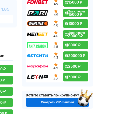
15000 ₽
4.9
1.85
Эксклюзив
15000 ₽
4.9
10000 ₽
4.8
Эксклюзив
30000 ₽
4.5
8000 ₽
4.5
кам
200000 ₽
4.3
2500 ₽
4.2
00 ₽
3000 ₽
4.2
0 ₽
00 ₽
Хотите ставить по-крупному?
Смотреть VIP-Рейтинг
00 ₽
00 ₽