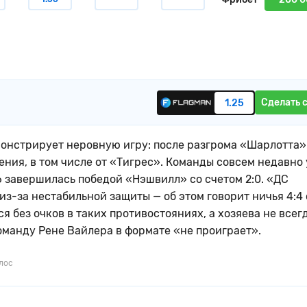
Сделать 
1.25
онстрирует неровную игру: после разгрома «Шарлотта»
ния, в том числе от «Тигрес». Команды совсем недавно
26 завершилась победой «Нэшвилл» со счетом 2:0. «ДС
из-за нестабильной защиты — об этом говорит ничья 4:4 
я без очков в таких противостояниях, а хозяева не всег
манду Рене Вайлера в формате «не проиграет».
олос