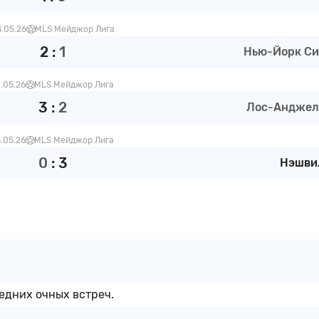
.05.26
MLS Мейджор Лига
2
:
1
Нью-Йорк Си
.05.26
MLS Мейджор Лига
3
:
2
Лос-Анджел
3.05.26
MLS Мейджор Лига
0
:
3
Нэшви
едних очных встреч.